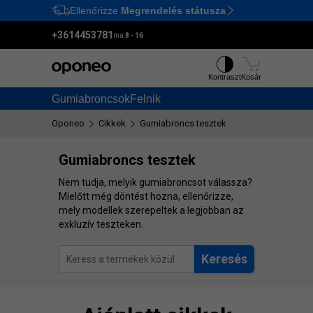
Ellenőrizze
Megrendelés státusza
Ctrl
M
+3614453781
ma:
8 - 16
Kontraszt
Kosár
Gumiabroncsok
Felnik
Oponeo
Cikkek
Gumiabroncs tesztek
Gumiabroncs tesztek
Nem tudja, melyik gumiabroncsot válassza?
Mielőtt még döntést hozna, ellenőrizze,
mely modellek szerepeltek a legjobban az
exkluzív teszteken.
Keresés