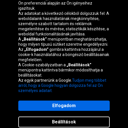
Ön preferenciái alapján az Ön igényeihez
igazítsuk.
Oponeo csoport
Az adatokat a következő célokból dolgozzuk fel: A
weboldalaink használatának megkönnyítése,
személyre szabott tartalom és reklámok
megjelenítése és mérése, statisztikák készítése, a
weboldal funkcionalitásának javítása.
Belgique
Česká
Deutschland
Éire
A
„Beállítások”
menüpontban meghatározhatja,
republika
hogy milyen típusú sütiket szeretne engedélyezni.
Az
„Elfogadom”
gombra kattintva hozzájárul a
cookie-k használatához a böngésző beállításainak
megfelelően.
España
France
Italia
Nederland
A Cookie-szabályzatban a
„Beállítások”
menüpontra kattintva bármikor módosíthatja a
beállításokat.
Az egyik partnerünk a Google.
Tudjon meg többet
Österreich
Polska
Slovenská
United
arról, hogy a Google hogyan dolgozza fel az Ön
republika
Kingdom
személyes adatait.
Elfogadom
Térkép weboldalak
Beállítások