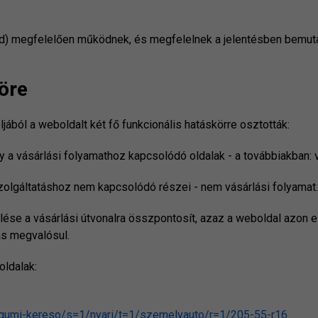
oid) megfelelően működnek, és megfelelnek a jelentésben bemuta
öre
ából a weboldalt két fő funkcionális hatáskörre osztották:
gy a vásárlási folyamathoz kapcsolódó oldalak -
a továbbiakban: 
szolgáltatáshoz nem kapcsolódó részei -
nem vásárlási folyamat
.
elése a vásárlási útvonalra összpontosít, azaz a weboldal azon 
ás megvalósul.
oldalak:
/gumi-kereso/s=1/nyari/t=1/szemelyauto/r=1/205-55-r16