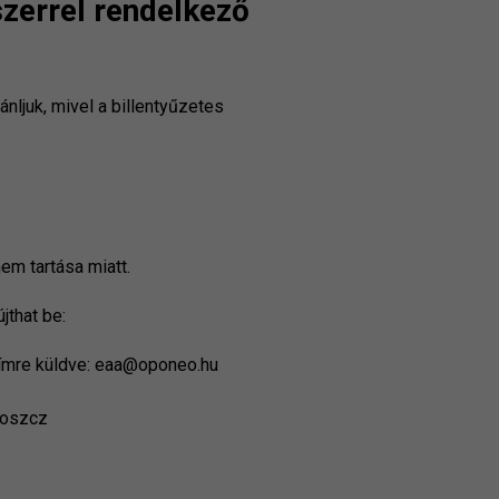
zerrel rendelkező
ljuk, mivel a billentyűzetes
em tartása miatt.
jthat be:
 címre küldve: eaa@oponeo.hu
goszcz