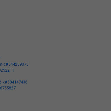
7
tl-m-c#544259075
80252211
122-k#584147436
#46755827