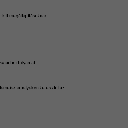
tott megállapításoknak.
vásárlási folyamat
.
elemeire, amelyeken keresztül az