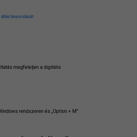
állás besorolását
atás megfeleljen a digitális
 Windows rendszeren és „Option + M”