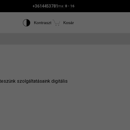
+3614453781
ma:
8 - 16
Kontraszt
Kosár
eszünk szolgáltatásaink digitális