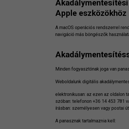
Akadálymentesítési
Apple eszközökhöz
A macOS operációs rendszerrel rend
navigáció más böngészők használatak
Akadálymentesítéss
Minden fogyasztónak joga van panasz
Weboldalunk digitális akadálymente
elektronikusan
: az ezen az oldalon 
szóban
: telefonon +36 14 453 781 
írásban
: személyesen vagy postai út
A panasznak tartalmaznia kell: