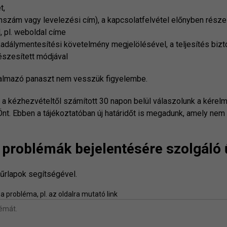
t,
fonszám vagy levelezési cím), a kapcsolatfelvétel előnyben rész
 pl. weboldal címe
 akadálymentesítési követelmény megjelölésével, a teljesítés bizt
észesített módjával
rtalmazó panaszt nem vesszük figyelembe.
a kézhezvételtől számított 30 napon belül válaszolunk a kérelm
 Önt. Ebben a tájékoztatóban új határidőt is megadunk, amely ne
problémák bejelentésére szolgáló 
űrlapok segítségével.
 a probléma, pl. az oldalra mutató link