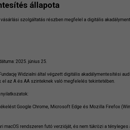
ntesítés állapota
vásárlási szolgáltatás részben megfelel a digitális akadályme
dátuma: 2025. június 25.
undację Widzialni által végzett digitális akadálymentesítési audi
k el az A és AA szinteknek való megfelelés tekintetében.
nyilatkozatok:
rtékelést Google Chrome, Microsoft Edge és Mozilla Firefox (W
ri macOS rendszeren futó verzióját, és nem tükrözi a tényleges