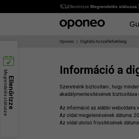
Ellenőrizze
Megrendelés státusza
Ctrl
M
Gu
Oponeo
Digitális hozzáférhetőség
Információ a di
Megrendelés státusza
Ellenőrizze
Szeretnénk biztosítani , hogy minde
akadálymentesítésének biztosítása
Az információ az alábbi weboldalra 
Az oldal megjelenésének dátuma: 2
Az oldal utolsó frissítésének dátuma: