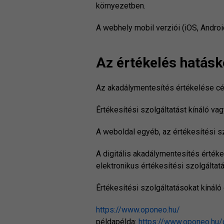
környezetben.
A webhely mobil verziói (iOS, Andr
Az értékelés hatásk
Az akadálymentesítés értékelése célj
Értékesítési szolgáltatást kínáló va
A weboldal egyéb, az értékesítési 
A digitális akadálymentesítés érték
elektronikus értékesítési szolgáltat
Értékesítési szolgáltatásokat kínáló 
https://www.oponeo.hu/
példapélda:
https://www.oponeo.hu