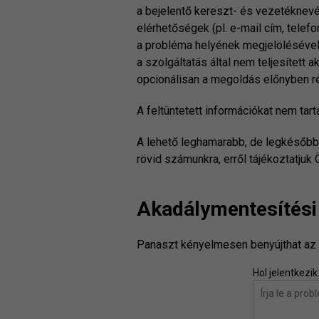
a bejelentő kereszt- és vezetéknevé
elérhetőségek (pl. e-mail cím, tele
a probléma helyének megjelölésével,
a szolgáltatás által nem teljesített
opcionálisan a megoldás előnyben r
A feltüntetett információkat nem ta
A lehető leghamarabb, de legkésőbb 
rövid számunkra, erről tájékoztatjuk
Akadálymentesítési 
Panaszt kényelmesen benyújthat az 
Hol jelentkezik