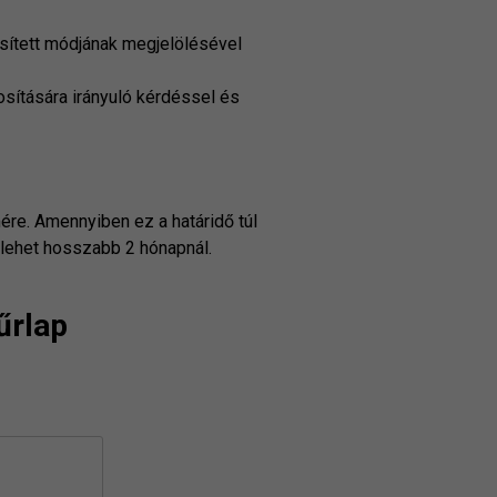
esített módjának megjelölésével
osítására irányuló kérdéssel és
ére. Amennyiben ez a határidő túl
m lehet hosszabb 2 hónapnál.
űrlap