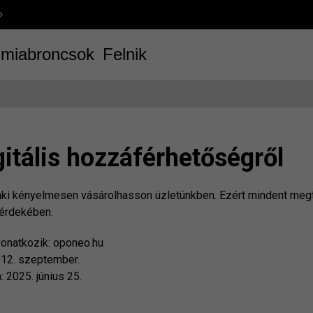
miabroncsok
Felnik
gitális hozzáférhetőségről
nki kényelmesen vásárolhasson üzletünkben. Ezért mindent megt
 érdekében.
vonatkozik: oponeo.hu
012. szeptember.
 2025. június 25.