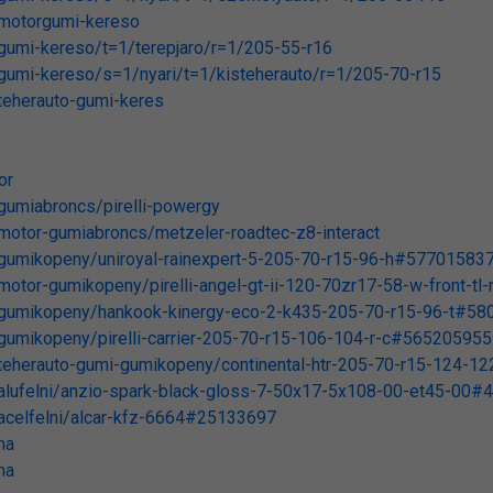
/motorgumi-kereso
gumi-kereso/t=1/terepjaro/r=1/205-55-r16
gumi-kereso/s=1/nyari/t=1/kisteherauto/r=1/205-70-r15
teherauto-gumi-keres
or
gumiabroncs/pirelli-powergy
motor-gumiabroncs/metzeler-roadtec-z8-interact
gumikopeny/uniroyal-rainexpert-5-205-70-r15-96-h#57701583
motor-gumikopeny/pirelli-angel-gt-ii-120-70zr17-58-w-front-
/gumikopeny/hankook-kinergy-eco-2-k435-205-70-r15-96-t#5
gumikopeny/pirelli-carrier-205-70-r15-106-104-r-c#565205955
teherauto-gumi-gumikopeny/continental-htr-205-70-r15-124-
alufelni/anzio-spark-black-gloss-7-50x17-5x108-00-et45-00
acelfelni/alcar-kfz-6664#25133697
ma
ma