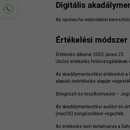
Digitális akadályme
Az oponeo.hu weboldalon keresztüli 
Kapcsolat kérése
Értékelési módszer
Értékelés dátuma: 2025. június 25.
Utolsó értékelés felülvizsgálatának 
Az akadálymentesítési értékelést a F
alapuló önértékelés alapján végezté
Böngésző és tesztkörnyezet – Jogi 
Az akadálymentesítési auditot és é
(macOS) böngészőkkel végezték.
Az értékelés nem tartalmazza a Safa