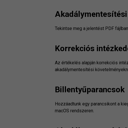
Akadálymentesítési 
Tekintse meg a jelentést PDF fájlba
Korrekciós intézke
Az értékelés alapján korrekciós inté
akadálymentesítési követelményekn
Billentyűparancsok
Hozzáadtunk egy parancsikont a kie
macOS rendszeren.