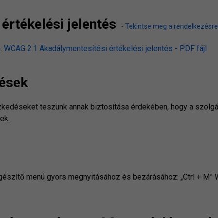
értékelési jelentés
- Tekintse meg a rendelkezésre 
n:
WCAG 2.1 Akadálymentesítési értékelési jelentés - PDF fájl
dések
zkedéseket teszünk annak biztosítása érdekében, hogy a szolgált
ek.
gészítő menü gyors megnyitásához és bezárásához: „Ctrl + M”