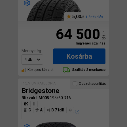
5,00
1 értékelés
64 500
ft
db
Ingyenes
szállitás
Mennyiség:
Kosárba
Közepes készlet
Szállítás 2 munkanap
PRÉMIUM KATEGÓRIA
Összehasonlítás
Bridgestone
Blizzak LM005
195/60 R16
89
H
C
A
B 71dB