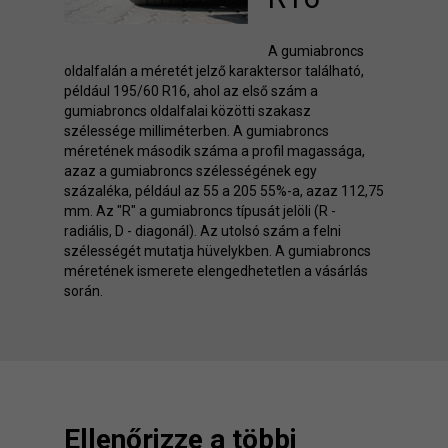
A gumiabroncs
oldalfalán a méretét jelző karaktersor található,
például 195/60 R16, ahol az első szám a
gumiabroncs oldalfalai közötti szakasz
szélessége milliméterben. A gumiabroncs
méretének második száma a profil magassága,
azaz a gumiabroncs szélességének egy
százaléka, például az 55 a 205 55%-a, azaz 112,75
mm. Az "R" a gumiabroncs típusát jelöli (R -
radiális, D - diagonál). Az utolsó szám a felni
szélességét mutatja hüvelykben. A gumiabroncs
méretének ismerete elengedhetetlen a vásárlás
során.
Ellenőrizze a többi