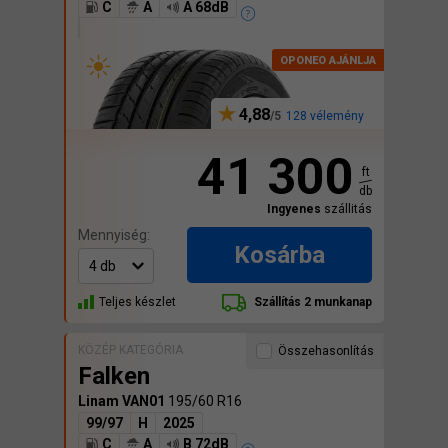
C
A
A 68dB
4,88
128 vélemény
41 300
ft
db
Ingyenes
szállitás
Mennyiség:
Kosárba
Teljes készlet
Szállítás 2 munkanap
KÖZÉP KATEGÓRIA
Összehasonlítás
Falken
Linam VAN01
195/60 R16
99/97
H
2025
C
A
B 72dB