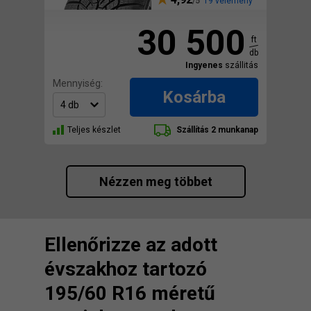
19 vélemény
30 500
ft
db
Ingyenes
szállitás
Mennyiség:
Kosárba
Teljes készlet
Szállítás 2 munkanap
Nézzen meg többet
Ellenőrizze az adott
évszakhoz tartozó
195/60 R16 méretű