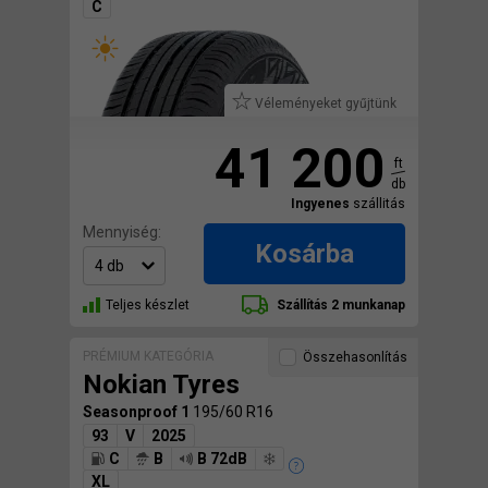
C
Véleményeket gyűjtünk
41 200
ft
db
Ingyenes
szállitás
Mennyiség:
Kosárba
Teljes készlet
Szállítás 2 munkanap
PRÉMIUM KATEGÓRIA
Összehasonlítás
Nokian Tyres
Seasonproof 1
195/60 R16
93
V
2025
C
B
B 72dB
XL