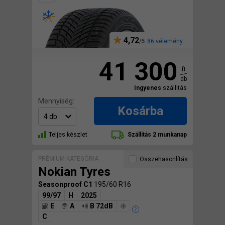
4,72
86 vélemény
41 300
ft
db
Ingyenes
szállitás
Mennyiség:
Kosárba
Teljes készlet
Szállítás 2 munkanap
PRÉMIUM KATEGÓRIA
Összehasonlítás
Nokian Tyres
Seasonproof C1
195/60 R16
99/97
H
2025
E
A
B 72dB
C