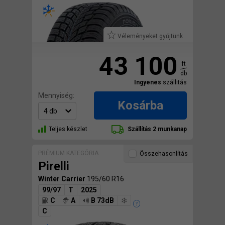
Véleményeket gyűjtünk
43 100
ft
db
Ingyenes
szállitás
Mennyiség:
Kosárba
Teljes készlet
Szállítás 2 munkanap
PRÉMIUM KATEGÓRIA
Összehasonlítás
Pirelli
Winter Carrier
195/60 R16
99/97
T
2025
C
A
B 73dB
C