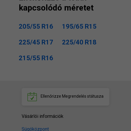
kapcsolódó méretet
205/55 R16
195/65 R15
225/45 R17
225/40 R18
215/55 R16
Ellenőrizze
Megrendelés státusza
Vásárlói információk
Súgóközpont