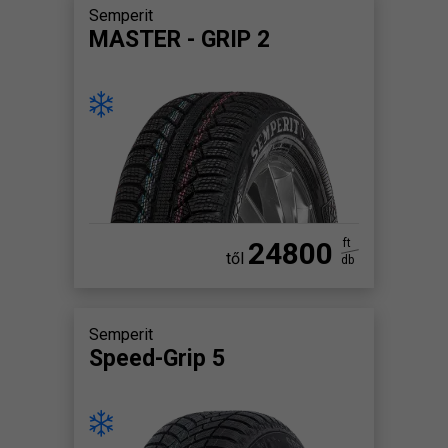
Semperit
MASTER - GRIP 2
24800
ft
től
db
Semperit
Speed-Grip 5