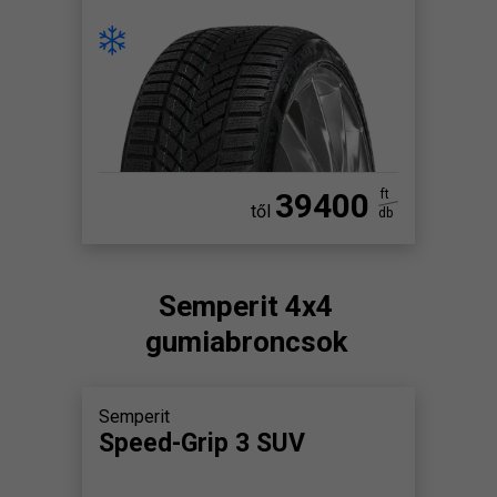
39400
ft
től
db
Semperit 4x4
gumiabroncsok
Semperit
Speed-Grip 3 SUV