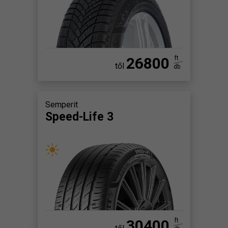
26800
ft
től
db
Semperit
Speed-Life 3
30400
ft