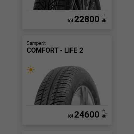
22800
ft
től
db
Semperit
COMFORT - LIFE 2
24600
ft
től
db