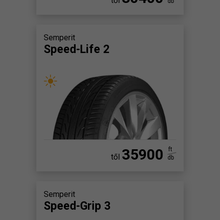
től
db
Semperit
Speed-Life 2
35900
ft
től
db
Semperit
Speed-Grip 3