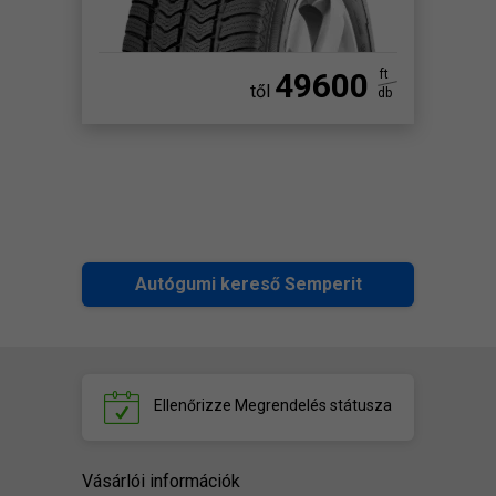
49600
ft
től
db
Autógumi kereső Semperit
Ellenőrizze
Megrendelés státusza
Vásárlói információk