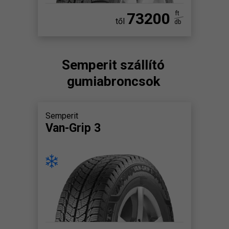
73200
ft
től
db
Semperit szállító
gumiabroncsok
Semperit
Van-Grip 3