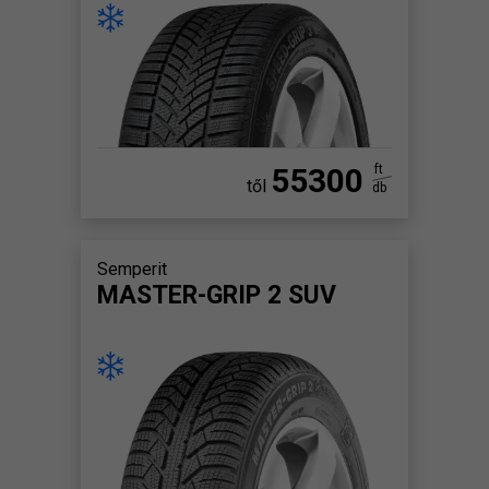
55300
ft
től
db
Semperit
MASTER-GRIP 2 SUV