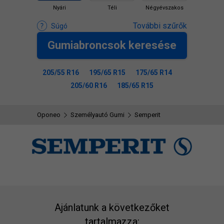
Nyári
Téli
Négyévszakos
További szűrők
Súgó
Gumiabroncsok keresése
205/55 R16
195/65 R15
175/65 R14
205/60 R16
185/65 R15
Oponeo
Személyautó Gumi
Semperit
Ajánlatunk a következőket
tartalmazza: