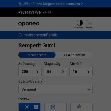
Ellenőrizze
Megrendelés státusza
Ctrl
M
+3614453781
ma:
8 - 16
Kontraszt
Kosár
Gumiabroncsok
Felnik
Semperit
Gumi
Méret szerint
Az autó szerint
Szélesség
Magasság
Átmérő
Gyártó/Osztály
Semperit
Évszak