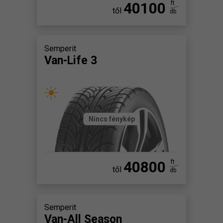
40100
ft
től
db
Semperit
Van-Life 3
Nincs fénykép
40800
ft
től
db
Semperit
Van-All Season