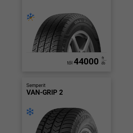
44000
ft
től
db
Semperit
VAN-GRIP 2