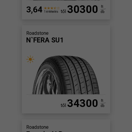
30300
3,64
ft
től
db
1 értékelés
Roadstone
N`FERA SU1
34300
ft
től
db
Roadstone