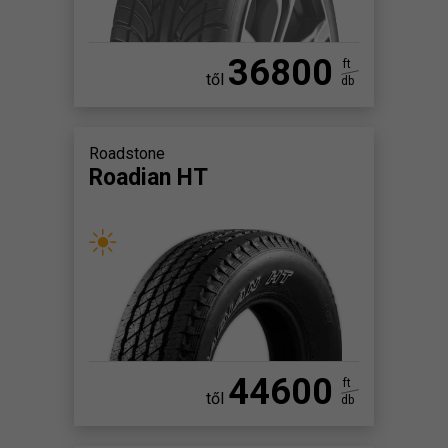
36800
ft
től
db
Roadstone
Roadian HT
44600
ft
től
db