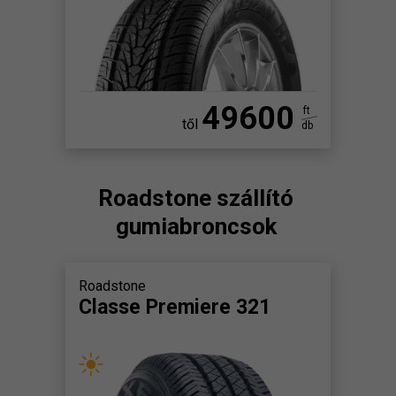
49600
ft
től
db
Roadstone szállító
gumiabroncsok
Roadstone
Classe Premiere 321