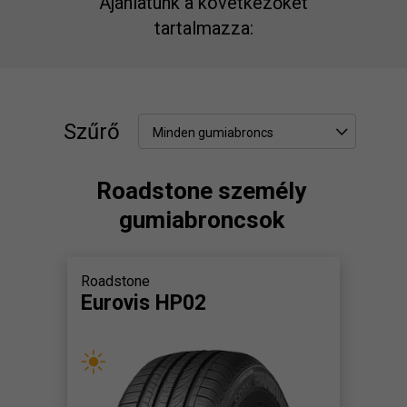
Ajánlatunk a következőket
tartalmazza:
Szűrő
Minden gumiabroncs
Roadstone személy
gumiabroncsok
Roadstone
Eurovis HP02