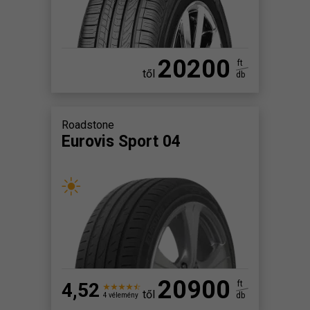
20200
ft
től
db
Roadstone
Eurovis Sport 04
20900
4,52
ft
től
db
4 vélemény