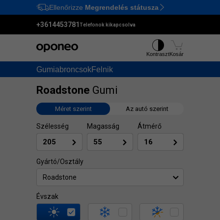
Ellenőrizze
Megrendelés státusza
Ctrl
M
+3614453781
Telefonok kikapcsolva
Kontraszt
Kosár
Gumiabroncsok
Felnik
Roadstone
Gumi
Méret szerint
Az autó szerint
Szélesség
Magasság
Átmérő
Gyártó/Osztály
Roadstone
Évszak