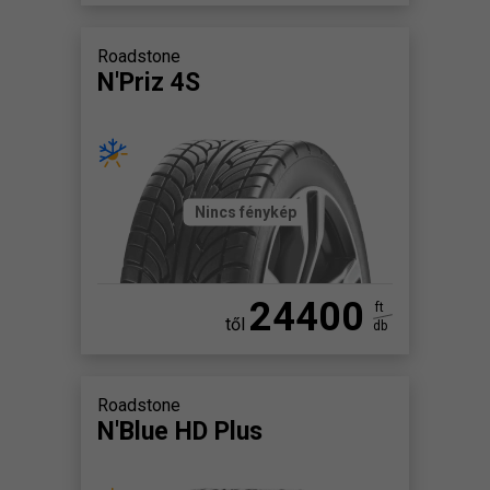
Roadstone
N'Priz 4S
Nincs fénykép
24400
ft
től
db
Roadstone
N'Blue HD Plus