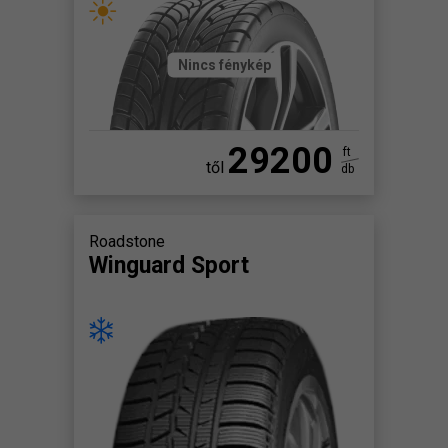
Nincs fénykép
29200
ft
től
db
Roadstone
Winguard Sport