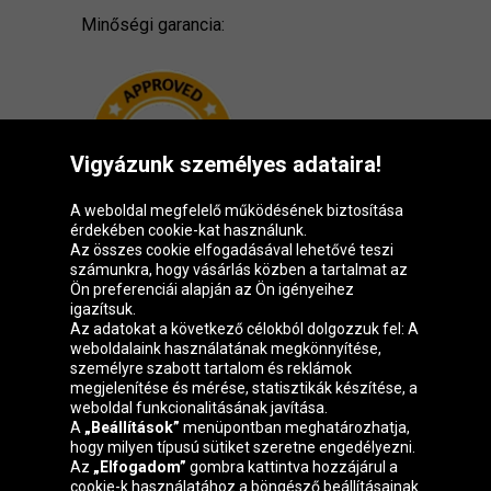
Minőségi garancia:
Vigyázunk személyes adataira!
A weboldal megfelelő működésének biztosítása
érdekében cookie-kat használunk.
Az összes cookie elfogadásával lehetővé teszi
számunkra, hogy vásárlás közben a tartalmat az
Ön preferenciái alapján az Ön igényeihez
igazítsuk.
Oponeo csoport
Az adatokat a következő célokból dolgozzuk fel: A
weboldalaink használatának megkönnyítése,
személyre szabott tartalom és reklámok
megjelenítése és mérése, statisztikák készítése, a
weboldal funkcionalitásának javítása.
Belgique
Česká
Deutschland
Éire
A
„Beállítások”
menüpontban meghatározhatja,
republika
hogy milyen típusú sütiket szeretne engedélyezni.
Az
„Elfogadom”
gombra kattintva hozzájárul a
cookie-k használatához a böngésző beállításainak