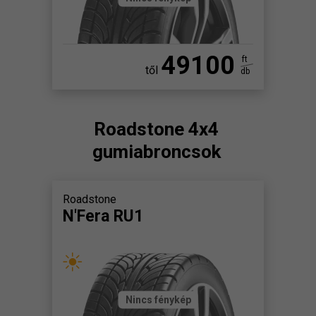
49100
ft
től
db
Roadstone 4x4
gumiabroncsok
Roadstone
N'Fera RU1
Nincs fénykép