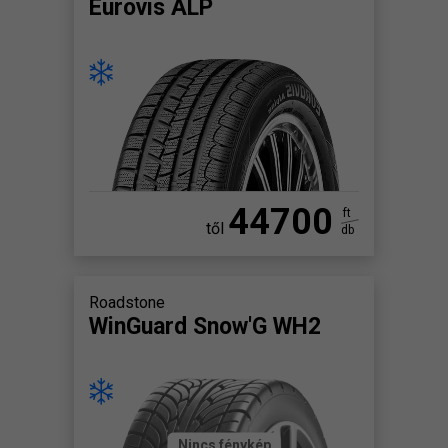
Eurovis ALP
44700
ft
től
db
Roadstone
WinGuard Snow'G WH2
Nincs fénykép