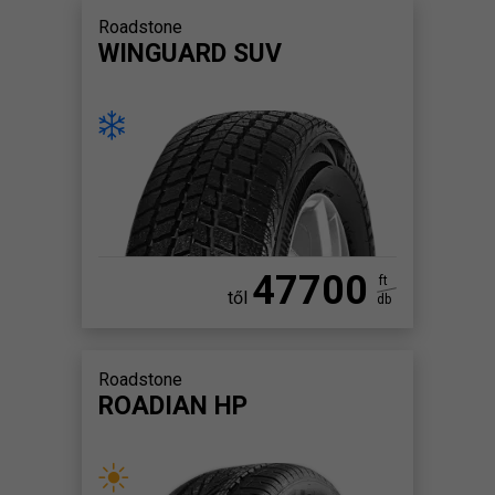
Roadstone
WINGUARD SUV
47700
ft
től
db
Roadstone
ROADIAN HP