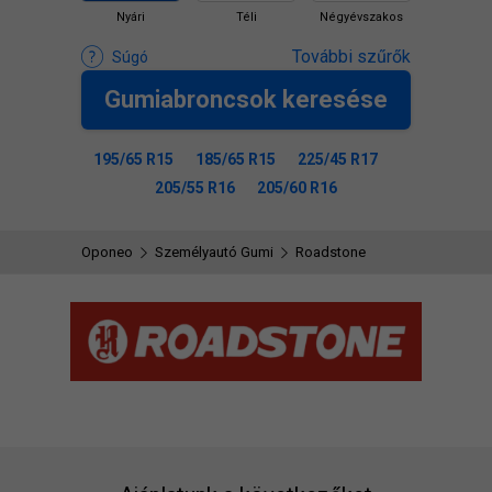
Nyári
Téli
Négyévszakos
További szűrők
Súgó
Gumiabroncsok keresése
195/65 R15
185/65 R15
225/45 R17
205/55 R16
205/60 R16
Oponeo
Személyautó Gumi
Roadstone