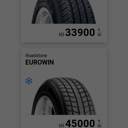
33900
ft
től
db
Roadstone
EUROWIN
45000
ft
től
db