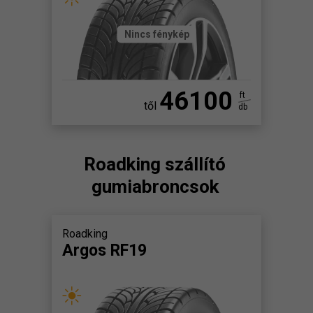
Nincs fénykép
46100
ft
től
db
Roadking szállító
gumiabroncsok
Roadking
Argos RF19