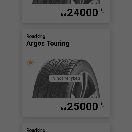
24000
ft
től
db
Roadking
Argos Touring
Nincs fénykép
25000
ft
től
db
Roadking