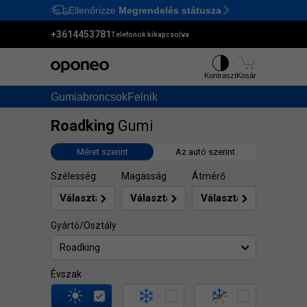
Ellenőrizze
Megrendelés státusza
Ctrl
M
+3614453781
Telefonok kikapcsolva
Kontraszt
Kosár
Gumiabroncsok
Felnik
Roadking
Gumi
Méret szerint
Az autó szerint
Szélesség
Magasság
Átmérő
Gyártó/Osztály
Roadking
Évszak