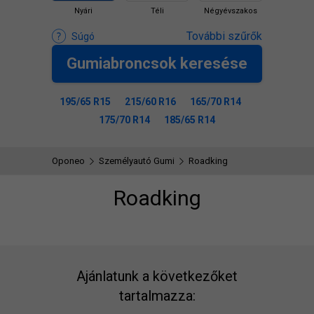
Nyári
Téli
Négyévszakos
További szűrők
Súgó
Gumiabroncsok keresése
195/65 R15
215/60 R16
165/70 R14
175/70 R14
185/65 R14
Oponeo
Személyautó Gumi
Roadking
Roadking
Ajánlatunk a következőket
tartalmazza: