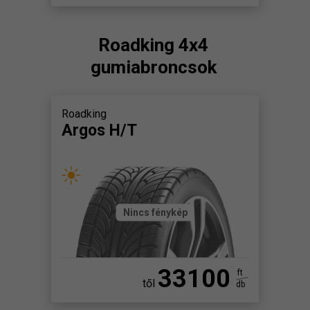
Roadking 4x4
gumiabroncsok
Roadking
Argos H/T
Nincs fénykép
33100
ft
től
db