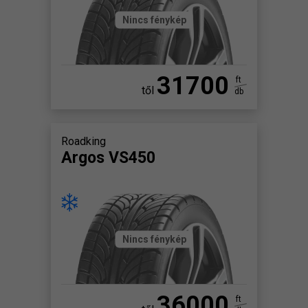
Nincs fénykép
31700
ft
től
db
Roadking
Argos VS450
Nincs fénykép
36000
ft