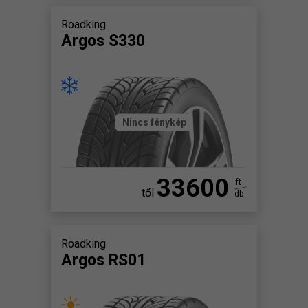
Roadking
Argos S330
Nincs fénykép
33600
ft
től
db
Roadking
Argos RS01