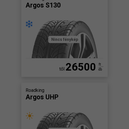
Argos S130
Nincs fénykép
26500
ft
től
db
Roadking
Argos UHP