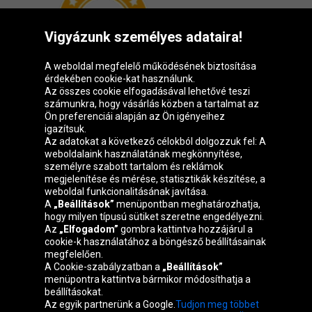
Vigyázunk személyes adataira!
A weboldal megfelelő működésének biztosítása
érdekében cookie-kat használunk.
Az összes cookie elfogadásával lehetővé teszi
számunkra, hogy vásárlás közben a tartalmat az
Ön preferenciái alapján az Ön igényeihez
igazítsuk.
Oponeo csoport
Az adatokat a következő célokból dolgozzuk fel: A
weboldalaink használatának megkönnyítése,
személyre szabott tartalom és reklámok
megjelenítése és mérése, statisztikák készítése, a
weboldal funkcionalitásának javítása.
Belgique
Česká
Deutschland
Éire
A
„Beállítások”
menüpontban meghatározhatja,
republika
hogy milyen típusú sütiket szeretne engedélyezni.
Az
„Elfogadom”
gombra kattintva hozzájárul a
cookie-k használatához a böngésző beállításainak
megfelelően.
España
France
Italia
Nederland
A Cookie-szabályzatban a
„Beállítások”
menüpontra kattintva bármikor módosíthatja a
beállításokat.
Az egyik partnerünk a Google.
Tudjon meg többet
Österreich
Polska
Slovenská
United