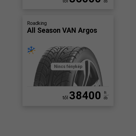
től
db
Roadking
All Season VAN Argos
Nincs fénykép
38400
ft
től
db