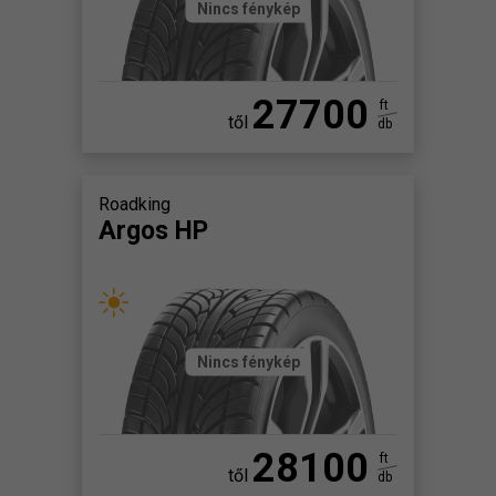
Nincs fénykép
27700
ft
től
db
Roadking
Argos HP
Nincs fénykép
28100
ft
től
db