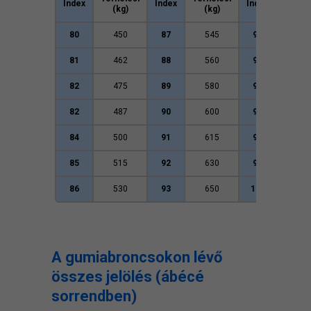
Index
Index
Index
(kg)
(kg)
(kg
80
450
87
545
94
670
81
462
88
560
95
690
82
475
89
580
96
710
82
487
90
600
97
730
84
500
91
615
98
750
85
515
92
630
99
775
86
530
93
650
100
800
A gumiabroncsokon lévő
összes jelölés (ábécé
sorrendben)