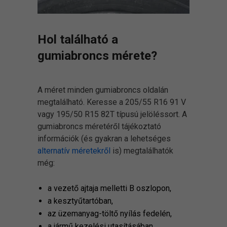
Hol található a
gumiabroncs mérete?
A méret minden gumiabroncs oldalán
megtalálható. Keresse a 205/55 R16 91 V
vagy 195/50 R15 82T típusú jelöléssort. A
gumiabroncs méretéről tájékoztató
információk (és gyakran a lehetséges
alternatív méretekről
is) megtalálhatók
még:
a vezető ajtaja melletti B oszlopon,
a kesztyűtartóban,
az üzemanyag-töltő nyílás fedelén,
a jármű kezelési utasításában.