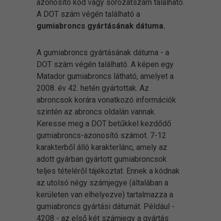
azonosító kód vagy sorozatszám található.
A DOT szám végén található a
gumiabroncs gyártásának dátuma.
A gumiabroncs gyártásának dátuma - a
DOT szám végén található. A képen egy
Matador gumiabroncs látható, amelyet a
2008. év 42. hetén gyártottak. Az
abroncsok korára vonatkozó információk
szintén az abroncs oldalán vannak.
Keresse meg a DOT betűkkel kezdődő
gumiabroncs-azonosító számot. 7-12
karakterből álló karakterlánc, amely az
adott gyárban gyártott gumiabroncsok
teljes tételéről tájékoztat. Ennek a kódnak
az utolsó négy számjegye (általában a
kerületen van elhelyezve) tartalmazza a
gumiabroncs gyártási dátumát. Például -
4208 - az első két számjegy a gyártás