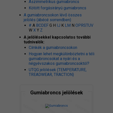
Aszimmetrikus gumiabroncs
Kötött forgásirányú gumiabroncs
A gumiabroncsokon lévő összes
jelölés (ábécé sorrendben)
#
A
B
C
D
E
F
G H
I
J
K
L
M
N
O
P
R
S
T
U
V
W
X
Y
Z
A jelölésekkel kapcsolatos további
tudnivalók:
Címkék a gumiabroncsokon
Hogyan lehet megkülönböztetni a téli
gumiabroncsokat a nyári és a
négyévszakos gumiabroncsoktól?
UTQG jelölések (TEMPERATURE,
TREADWEAR, TRACTION)