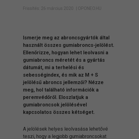
Frissítés: 26 március 2020
| OPONEO.HU
Ismerje meg az abroncsgyártók által
használt összes gumiabroncs-jelölést.
Ellenőrizze, hogyan lehet leolvasni a
gumiabroncs méretét és a gyártás
dátumát, mi a terhelési és
sebességindex, és mik az M + S
jelölésű abroncs jellemzői? Nézze
meg, hol található információk a
peremvédőről. Eloszlatjuk a
gumiabroncsok jelölésével
kapcsolatos összes kétséget.
A jelölések helyes leolvasása lehetővé
teszi, hogy a legjobb gumiabroncsokat