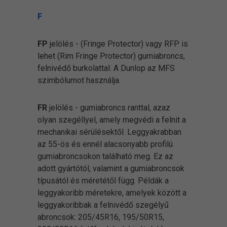
F
FP
jelölés - (Fringe Protector) vagy RFP is
lehet (Rim Fringe Protector) gumiabroncs,
felnivédő burkolattal. A Dunlop az MFS
szimbólumot használja.
FR
jelölés
- gumiabroncs ranttal, azaz
olyan szegéllyel, amely megvédi a felnit a
mechanikai sérülésektől. Leggyakrabban
az 55-ös és ennél alacsonyabb profilú
gumiabroncsokon található meg. Ez az
adott gyártótól, valamint a gumiabroncsok
típusától és méretétől függ. Példák a
leggyakoribb méretekre, amelyek között a
leggyakoribbak a felnivédő szegélyű
abroncsok: 205/45R16, 195/50R15,