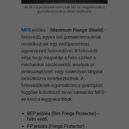
Az M + S jelöléssel nemcsak téli és négyévszakos
gumiabroncsokon lehet találkozni.
MFS
jelölés - (
Maximum Flange Shield
) -
felnivédő; egyes téli gumiabroncsoknak
rendelkeznek egy védőperemmel,
úgynevezett felnivédővel. A felnivédő
célja, hogy megvédje a felni széleit a
mechanikai sérülésektől, amelyek pl.
járdaszegélynél vagy valamilyen tárgyba
beleütközve keletkezhetnek. A
felnivédőknek a gumiabroncs gyártójától
függően különböző nevei vannak.Az MFS-
en kívül a leggyakoribbak:
RFP jelölés (Rim Fringe Protector) -
felni védő,
FP jelölés (Fringe Protector) -