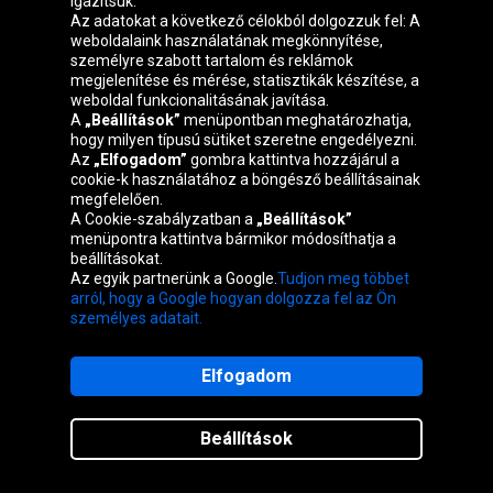
igazítsuk.
Az adatokat a következő célokból dolgozzuk fel: A
weboldalaink használatának megkönnyítése,
P
jelölés - (Passanger) az abroncsméret
személyre szabott tartalom és reklámok
előtt található jel. Arra utal, hogy a
megjelenítése és mérése, statisztikák készítése, a
gumiabroncs személygépkocsik számára
weboldal funkcionalitásának javítása.
A
„Beállítások”
menüpontban meghatározhatja,
készült (az Egyesült Államokban
hogy milyen típusú sütiket szeretne engedélyezni.
használják).
Az
„Elfogadom”
gombra kattintva hozzájárul a
cookie-k használatához a böngésző beállításainak
megfelelően.
PAX
jelölés -
Michelin gumiabroncs
A Cookie-szabályzatban a
„Beállítások”
defektálló, önhordó oldalfalú gumi.
menüpontra kattintva bármikor módosíthatja a
beállításokat.
Az egyik partnerünk a Google.
Tudjon meg többet
PSP-Beta
jelölés - a gumiabroncs
arról, hogy a Google hogyan dolgozza fel az Ön
személyes adatait.
szerkezetébe szektorok vannak beépítve,
amelyek úgy vannak elrendezve, hogy
csökkentsék a zajszintet.
Elfogadom
Menu
R
Beállítások
R
jelölés - (
Radial
) radiál abroncs.