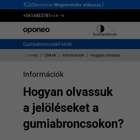
Ellenőrizze
Megrendelés státusza
Ctrl
M
+3614453781
ma:
8 - 16
Kontraszt
Kosár
Gumiabroncsok
Felnik
Oponeo
Cikkek
Információk
Hogyan olvassuk a jelölés
Információk
Hogyan olvassuk
a jelöléseket a
gumiabroncsokon?