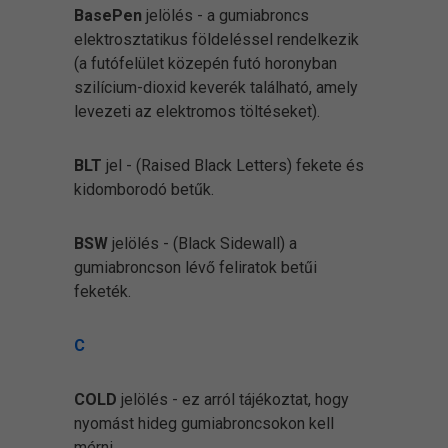
BasePen
jelölés - a gumiabroncs
elektrosztatikus földeléssel rendelkezik
(a futófelület közepén futó horonyban
szilícium-dioxid keverék található, amely
levezeti az elektromos töltéseket).
BLT
jel - (Raised Black Letters) fekete és
kidomborodó betűk.
BSW
jelölés - (Black Sidewall) a
gumiabroncson lévő feliratok betűi
feketék.
C
COLD
jelölés - ez arról tájékoztat, hogy
nyomást hideg gumiabroncsokon kell
mérni.