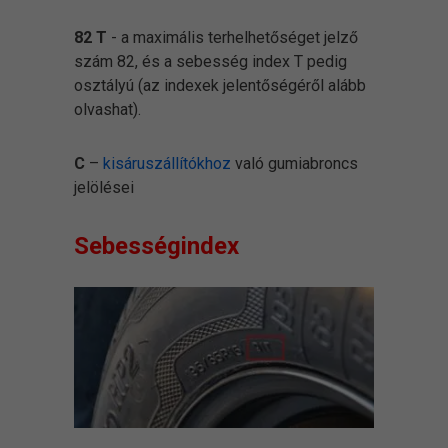
82 T
- a maximális terhelhetőséget jelző
szám 82, és a sebesség index T pedig
osztályú (az indexek jelentőségéről alább
olvashat).
C
–
kisáruszállítókhoz
való gumiabroncs
jelölései
Sebességindex