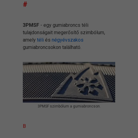
#
3PMSF
- egy gumiabroncs téli
tulajdonságait megerősítő szimbólum,
amely
téli
és
négyévszakos
gumiabroncsokon található.
3PMSF szimbólum a gumiabroncson.
B