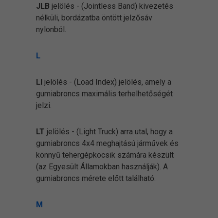
JLB
jelölés - (Jointless Band) kivezetés
nélküli, bordázatba öntött jelzősáv
nylonból.
L
LI
jelölés - (Load Index) jelölés, amely a
gumiabroncs maximális terhelhetőségét
jelzi.
LT
jelölés - (Light Truck) arra utal, hogy a
gumiabroncs 4x4 meghajtású járművek és
könnyű tehergépkocsik számára készült
(az Egyesült Államokban használják). A
gumiabroncs mérete előtt található.
M