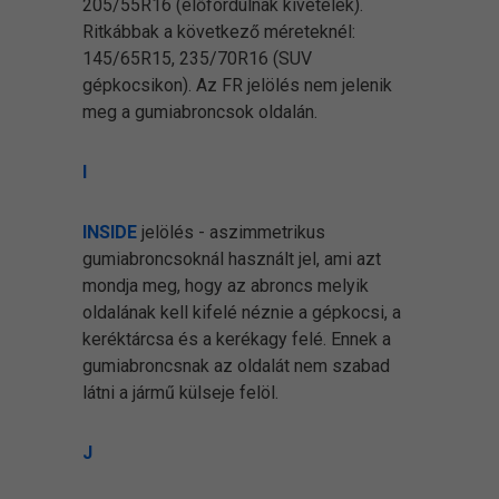
205/55R16 (előfordulnak kivételek).
Ritkábbak a következő méreteknél:
145/65R15, 235/70R16 (SUV
gépkocsikon). Az FR jelölés nem jelenik
meg a gumiabroncsok oldalán.
I
INSIDE
jelölés - aszimmetrikus
gumiabroncsoknál használt jel, ami azt
mondja meg, hogy az abroncs melyik
oldalának kell kifelé néznie a gépkocsi, a
keréktárcsa és a kerékagy felé. Ennek a
gumiabroncsnak az oldalát nem szabad
látni a jármű külseje felöl.
J