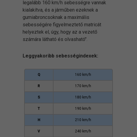
legalább 160 km/h sebességre vannak
kialakítva, és a járműben ezeknek a
gumiabroncsoknak a maximális
sebességére figyelmeztető matricát
helyeztek el, úgy, hogy az a vezető
számára látható és olvasható".
Leggyakoribb sebességindexek:
Q
160 km/h
R
170 km/h
S
180 km/h
T
190 km/h
H
210 km/h
V
240 km/h