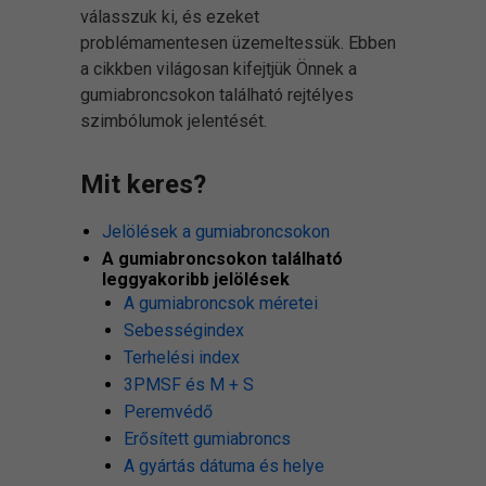
válasszuk ki, és ezeket
problémamentesen üzemeltessük. Ebben
a cikkben világosan kifejtjük Önnek a
gumiabroncsokon található rejtélyes
szimbólumok jelentését.
Mit keres?
Jelölések a gumiabroncsokon
A gumiabroncsokon található
leggyakoribb jelölések
A gumiabroncsok méretei
Sebességindex
Terhelési index
3PMSF és M + S
Peremvédő
Erősített gumiabroncs
A gyártás dátuma és helye