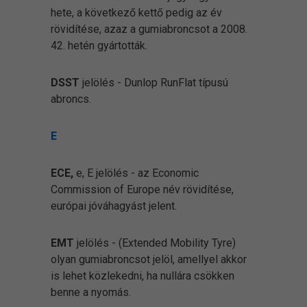
hete, a következő kettő pedig az év
rövidítése, azaz a gumiabroncsot a 2008.
42. hetén gyártották.
DSST
jelölés - Dunlop RunFlat típusú
abroncs.
E
ECE,
e, E jelölés - az Economic
Commission of Europe név rövidítése,
európai jóváhagyást jelent.
EMT
jelölés - (Extended Mobility Tyre)
olyan gumiabroncsot jelöl, amellyel akkor
is lehet közlekedni, ha nullára csökken
benne a nyomás.