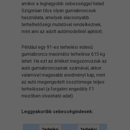
amikor a legnagyobb sebességgel halad.
Szigorúan tilos olyan gumiabroncsok
használata, amelyek alacsonyabb
terhelhetőségi mutatóval rendelkeznek,
mint ami az adott autómodellnél ajánlott.
Például egy 91-es terhelési indexű
gumiabroncs maximális terhelése 615 kg
lehet. Ha ezt az értéket megszorozzuk az
autó gumiabroncsainak számával, akkor
valamivel magasabb eredményt kap, mint
az autó megengedett össztömege teljes
terheléssel (a forgalmi engedély F1
mezőben olvasható adat).
Leggyakoribb sebességindexek:
Terhelési
Terhelési
Terhel