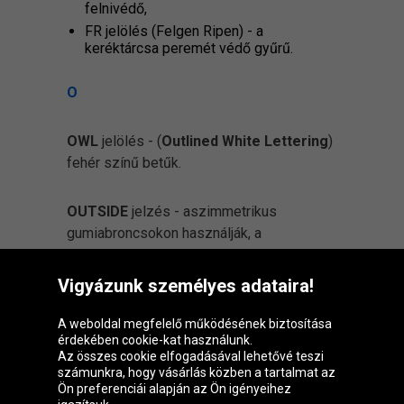
felnivédő,
FR jelölés (Felgen Ripen) - a
keréktárcsa peremét védő gyűrű.
O
OWL
jelölés - (
Outlined White Lettering
)
fehér színű betűk.
OUTSIDE
jelzés - aszimmetrikus
gumiabroncsokon használják, a
gumiabroncs szerelési módját jelöli.
Outside azt jelenti, hogy a gumiabroncsnak
Vigyázunk személyes adataira!
ezzel a jelöléssel ellátott oldalának
láthatónak kell lennie az autó külső oldala
A weboldal megfelelő működésének biztosítása
érdekében cookie-kat használunk.
felöl, amikor a kerék fel van szerelve.
Az összes cookie elfogadásával lehetővé teszi
számunkra, hogy vásárlás közben a tartalmat az
Ön preferenciái alapján az Ön igényeihez
P