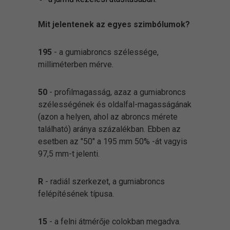
Mit jelentenek az egyes szimbólumok?
195
- a gumiabroncs szélessége,
milliméterben mérve.
50
- profilmagasság, azaz a gumiabroncs
szélességének és oldalfal-magasságának
(azon a helyen, ahol az abroncs mérete
található) aránya százalékban. Ebben az
esetben az "50" a 195 mm 50% -át vagyis
97,5 mm-t jelenti.
R
- radiál szerkezet, a gumiabroncs
felépítésének típusa.
15
- a felni átmérője colokban megadva.