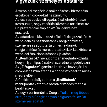
Vigyázunk személyes adataira!
A weboldal megfelelő működésének biztosítása
érdekében cookie-kat használunk.
Az összes cookie elfogadásával lehetővé teszi
számunkra, hogy vásárlás közben a tartalmat az
Ön preferenciái alapján az Ön igényeihez
igazítsuk.
Oponeo csoport
Az adatokat a következő célokból dolgozzuk fel: A
weboldalaink használatának megkönnyítése,
személyre szabott tartalom és reklámok
megjelenítése és mérése, statisztikák készítése, a
weboldal funkcionalitásának javítása.
Belgique
Česká
Deutschland
Éire
A
„Beállítások”
menüpontban meghatározhatja,
republika
hogy milyen típusú sütiket szeretne engedélyezni.
Az
„Elfogadom”
gombra kattintva hozzájárul a
cookie-k használatához a böngésző beállításainak
megfelelően.
España
France
Italia
Nederland
A Cookie-szabályzatban a
„Beállítások”
menüpontra kattintva bármikor módosíthatja a
beállításokat.
Az egyik partnerünk a Google.
Tudjon meg többet
Österreich
Polska
Slovenská
United
arról, hogy a Google hogyan dolgozza fel az Ön
republika
Kingdom
személyes adatait.