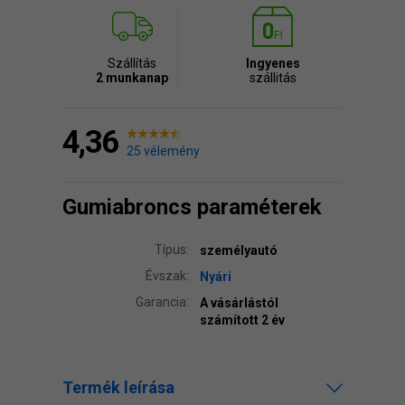
Szállítás
Ingyenes
2 munkanap
szállitás
4,36
25 vélemény
Gumiabroncs paraméterek
Típus:
személyautó
Évszak:
Nyári
Garancia:
A vásárlástól
számított 2 év
Termék leírása