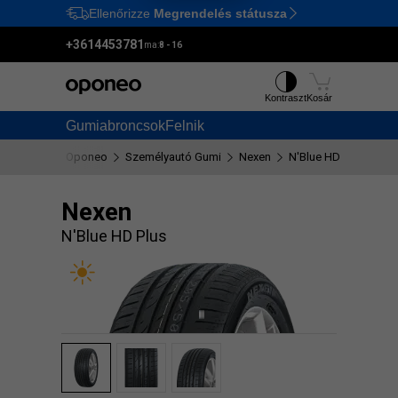
Ellenőrizze
Megrendelés státusza
Ctrl
M
+3614453781
ma:
8 - 16
Kontraszt
Kosár
Gumiabroncsok
Felnik
Oponeo
Személyautó Gumi
Nexen
N'Blue HD Plus
Nexen
N'Blue HD Plus