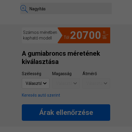
Nagyítás
20700
Számos méretben
ft
Tól
kapható modell
db
A gumiabroncs méretének
kiválasztása
Szélesség
Magasság
Átmérő
Keresés autó szerint
Árak ellenőrzése