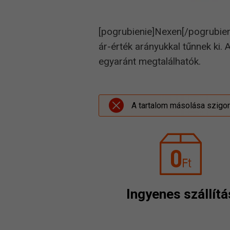
[pogrubienie]Nexen[/pogrubie
ár-érték arányukkal tűnnek ki.
egyaránt megtalálhatók.
A tartalom másolása szigorú
Ingyenes szállítá