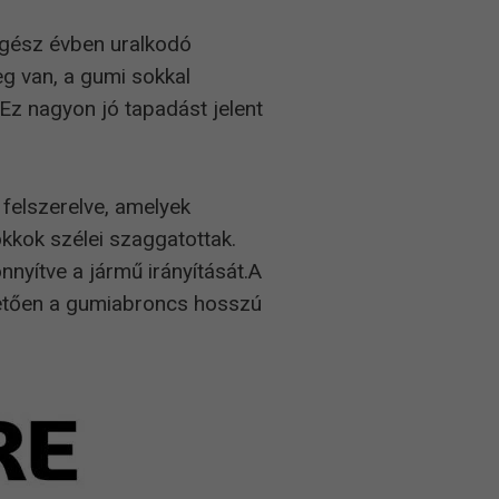
 egész évben uralkodó
eg van, a gumi sokkal
Ez nagyon jó tapadást jelent
 felszerelve, amelyek
okkok szélei szaggatottak.
nyítve a jármű irányítását.A
hetően a gumiabroncs hosszú