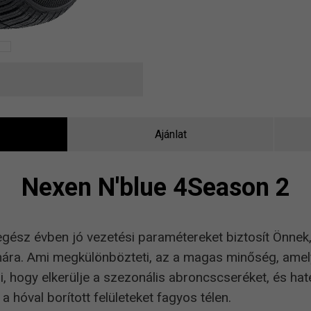
Ajánlat
Nexen N'blue 4Season 2
egész évben jó vezetési paramétereket biztosít Önnek
mára. Ami megkülönbözteti, az a magas minőség, amel
zi, hogy elkerülje a szezonális abroncscseréket, és ha
a hóval borított felületeket fagyos télen.