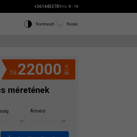
+3614453781
ma:
8 - 16
Kontraszt
Kosár
22000
ft
Tól
db
cs méretének
sság
Átmérő