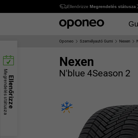
Ellenőrizze
Megrendelés státusza
Ctrl
M
Gu
Oponeo
Személyautó Gumi
Nexen
Nexen
N'blue 4Season 2
Megrendelés státusza
Ellenőrizze