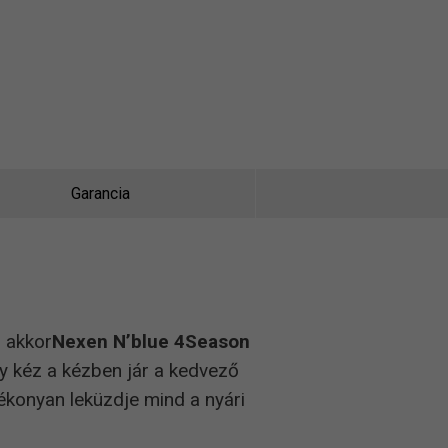
Garancia
, akkor
Nexen N’blue 4Season
y kéz a kézben jár a kedvező
tékonyan leküzdje mind a nyári