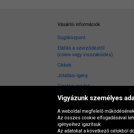
Vásárlói információk
Súgóközpont
Elállás a szerződéstől
(csere vagy visszaküldés)
Cikkek
Jótállási igény
Fizetési módok
Üzletszabályzat
Vigyázunk személyes adat
Gumiabroncs vélemények
A weboldal megfelelő működésének 
Digitális hozzáférhetőség
Az összes cookie elfogadásával lehe
igényeihez igazítsuk.
Az adatokat a következő célokból d