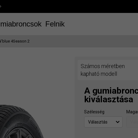
miabroncsok
Felnik
N'blue 4Season 2
Számos méretben
kapható modell
A gumiabron
kiválasztása
Szélesség
Maga