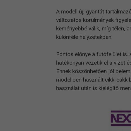
A modell új, gyantát tartalma
változatos körülmények figyele
keményebbé válik, míg télen, a
különféle helyzetekben.
Fontos előnye a futófelület is.
hatékonyan vezetik el a vizet 
Ennek köszönhetően jól belema
modellben használt cikk-cakk
használat után is kielégítő me