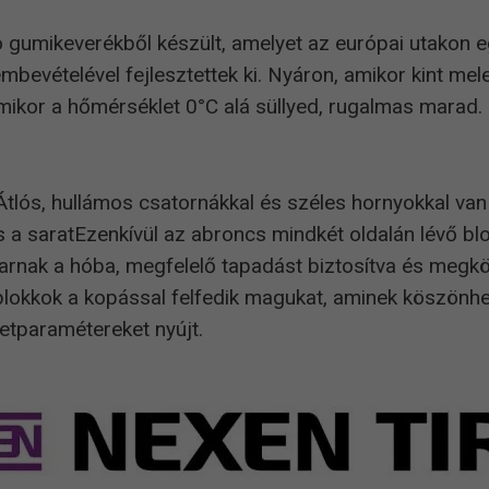
zó gumikeverékből készült, amelyet az európai utakon
mbevételével fejlesztettek ki. Nyáron, amikor kint mel
mikor a hőmérséklet 0°C alá süllyed, rugalmas marad. 
 Átlós, hullámos csatornákkal és széles hornyokkal van
és a saratEzenkívül az abroncs mindkét oldalán lévő bl
rnak a hóba, megfelelő tapadást biztosítva és megkön
 blokkok a kopással felfedik magukat, aminek köszön
netparamétereket nyújt.