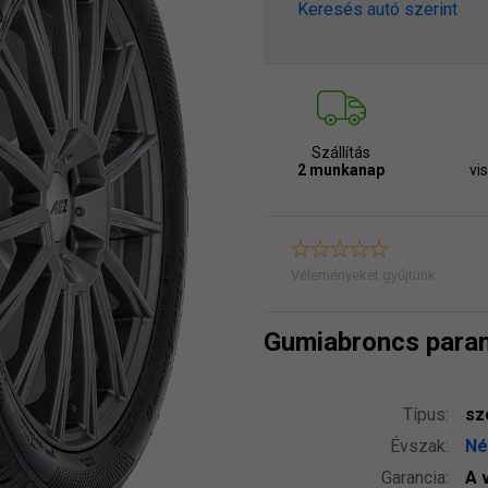
Keresés autó szerint
Szállítás
2 munkanap
vi
Véleményeket gyűjtünk
Gumiabroncs para
Típus:
sz
Évszak:
Né
Garancia:
A 