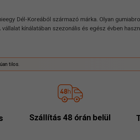
nieegy Dél-Koreából származó márka. Olyan gumiabro
 A vállalat kínálatában szezonális és egész évben has
an tilos.
Szállítás 48 órán belül
s
T