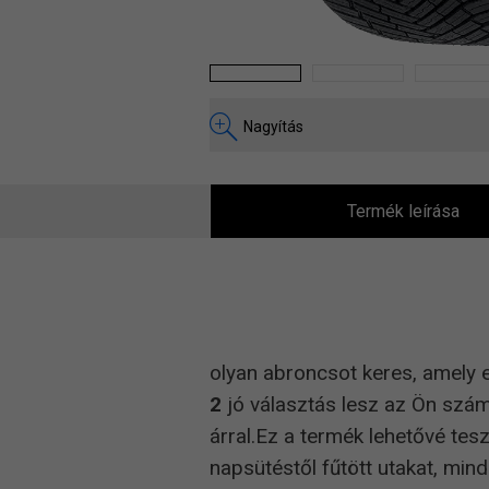
1
2
3
Nagyítás
Termék leírása
olyan abroncsot keres, amely 
2
jó választás lesz az Ön szá
árral.Ez a termék lehetővé tes
napsütéstől fűtött utakat, mind 