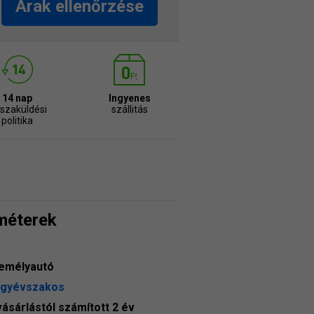
Árak ellenőrzése
14 nap
Ingyenes
sszaküldési
szállitás
politika
méterek
emélyautó
gyévszakos
vásárlástól számított 2 év