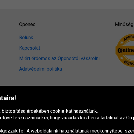
Oponeo
Minőségi
Rólunk
Kapcsolat
Miért érdemes az Oponeótól vásárolni
Adatvédelmi politika
aira!
biztosítása érdekében cookie-kat használunk.
tővé teszi számunkra, hogy vásárlás közben a tartalmat az Ön p
olgozzuk fel: A weboldalaink használatának megkönnyítése, sze