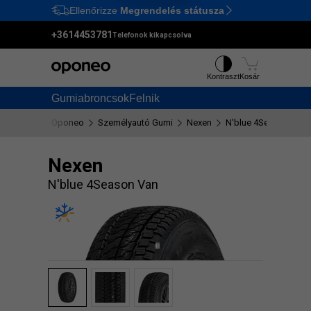
Ellenőrizze
Megrendelés státusza
Ctrl
M
+3614453781
Telefonok kikapcsolva
Kontraszt
Kosár
Gumiabroncsok
Felnik
Oponeo
Személyautó Gumi
Nexen
N'blue 4Season Van
Nexen
N'blue 4Season Van