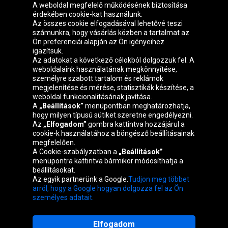
A weboldal megfelelő működésének biztosítása
érdekében cookie-kat használunk.
Az összes cookie elfogadásával lehetővé teszi
számunkra, hogy vásárlás közben a tartalmat az
Ön preferenciái alapján az Ön igényeihez
igazítsuk.
Oponeo csoport
Az adatokat a következő célokból dolgozzuk fel: A
weboldalaink használatának megkönnyítése,
személyre szabott tartalom és reklámok
megjelenítése és mérése, statisztikák készítése, a
weboldal funkcionalitásának javítása.
Belgique
Česká
Deutschland
Éire
A
„Beállítások”
menüpontban meghatározhatja,
republika
hogy milyen típusú sütiket szeretne engedélyezni.
Az
„Elfogadom”
gombra kattintva hozzájárul a
cookie-k használatához a böngésző beállításainak
megfelelően.
España
France
Italia
Nederland
A Cookie-szabályzatban a
„Beállítások”
menüpontra kattintva bármikor módosíthatja a
beállításokat.
Az egyik partnerünk a Google.
Tudjon meg többet
Österreich
Polska
Slovenská
United
arról, hogy a Google hogyan dolgozza fel az Ön
republika
Kingdom
személyes adatait.
Elfogadom