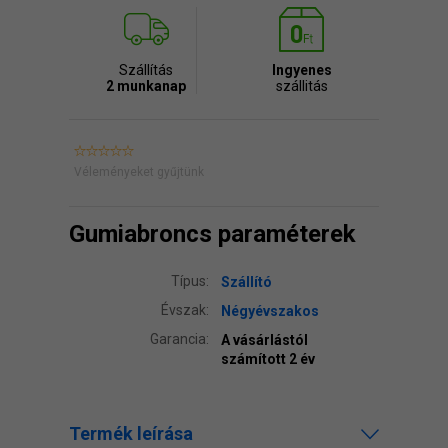
Szállítás
Ingyenes
2 munkanap
szállitás
Véleményeket gyűjtünk
Gumiabroncs paraméterek
Típus:
Szállító
Évszak:
Négyévszakos
Garancia:
A vásárlástól
számított 2 év
Termék leírása