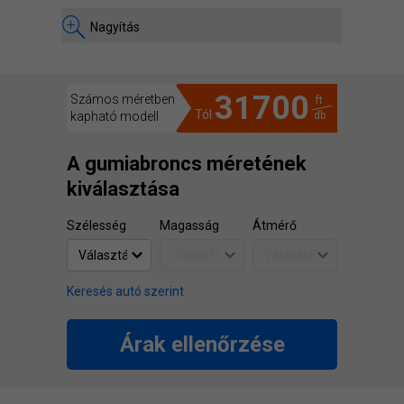
Nagyítás
31700
Számos méretben
ft
Tól
kapható modell
db
A gumiabroncs méretének
kiválasztása
Szélesség
Magasság
Átmérő
Keresés autó szerint
Árak ellenőrzése