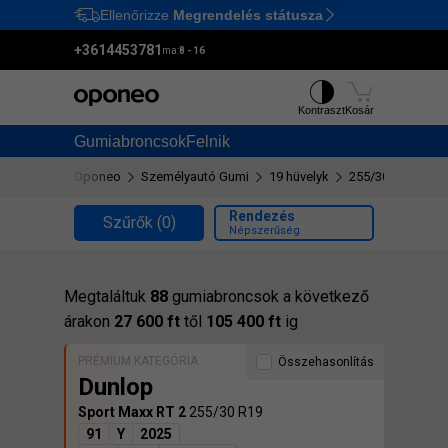
Ellenőrizze
Megrendelés státusza
Ctrl
M
+3614453781
ma:
8 - 16
Kontraszt
Kosár
Gumiabroncsok
Felnik
Oponeo
Személyautó Gumi
19 hüvelyk
255/30 R19
Rendezés
Szűrők
(0)
Népszerűség
Megtaláltuk
88
gumiabroncsok a következő
árakon
27 600 ft
től
105 400 ft
ig
PRÉMIUM KATEGÓRIA
Összehasonlítás
Dunlop
Sport Maxx RT 2
255/30 R19
91
Y
2025