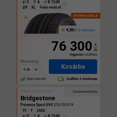
C
A
B 72dB
ZR
XL
Felni védő él
4,80
5 vélemény
76 300
ft
db
Ingyenes
szállitás
Mennyiség:
Kosárba
Teljes készlet
Szállítás 2 munkanap
PRÉMIUM KATEGÓRIA
Összehasonlítás
Bridgestone
Potenza Sport EVO
255/30 R19
91
Y
2026
D
A
B 72dB