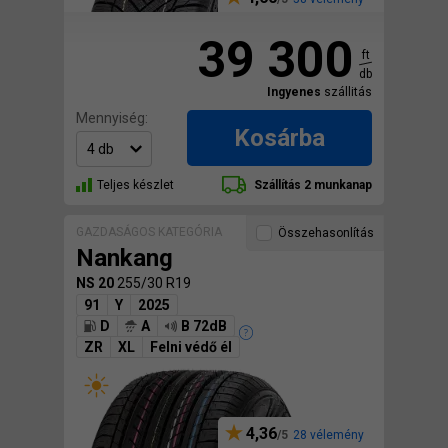
39 300
ft
db
Ingyenes
szállitás
Mennyiség:
Kosárba
Teljes készlet
Szállítás 2 munkanap
GAZDASÁGOS KATEGÓRIA
Összehasonlítás
Nankang
NS 20
255/30 R19
91
Y
2025
D
A
B 72dB
ZR
XL
Felni védő él
4,36
28 vélemény