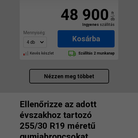
48 900
ft
db
Ingyenes
szállitás
Mennyiség:
Kosárba
Kevés készlet
Szállítás 2 munkanap
Nézzen meg többet
Ellenőrizze az adott
évszakhoz tartozó
255/30 R19 méretű
gumiabroncsokat