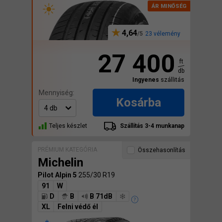
4,64
23 vélemény
27 400
ft
db
Ingyenes
szállitás
Mennyiség:
Kosárba
Teljes készlet
Szállítás 3-4 munkanap
PRÉMIUM KATEGÓRIA
Összehasonlítás
Michelin
Pilot Alpin 5
255/30 R19
91
W
D
B
B 71dB
XL
Felni védő él