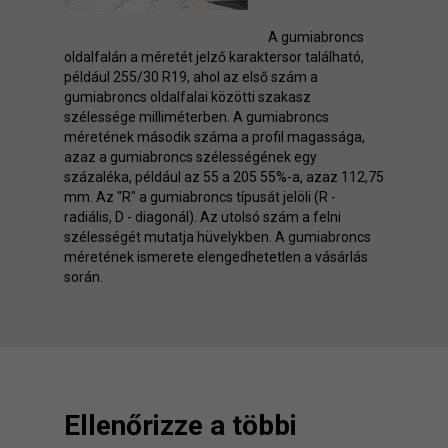
A gumiabroncs
oldalfalán a méretét jelző karaktersor található,
például 255/30 R19, ahol az első szám a
gumiabroncs oldalfalai közötti szakasz
szélessége milliméterben. A gumiabroncs
méretének második száma a profil magassága,
azaz a gumiabroncs szélességének egy
százaléka, például az 55 a 205 55%-a, azaz 112,75
mm. Az "R" a gumiabroncs típusát jelöli (R -
radiális, D - diagonál). Az utolsó szám a felni
szélességét mutatja hüvelykben. A gumiabroncs
méretének ismerete elengedhetetlen a vásárlás
során.
Ellenőrizze a többi