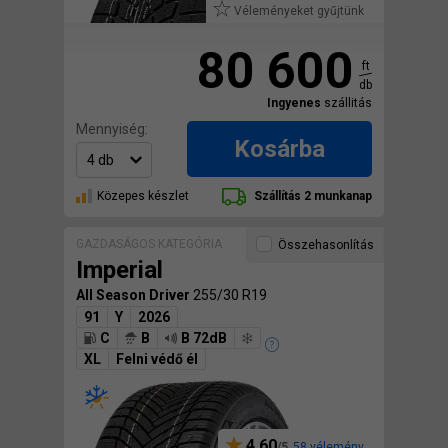
Véleményeket gyűjtünk
80 600
ft
db
Ingyenes
szállitás
Mennyiség:
Kosárba
Közepes készlet
Szállítás 2 munkanap
GAZDASÁGOS KATEGÓRIA
Összehasonlítás
Imperial
All Season Driver
255/30 R19
91
Y
2026
C
B
B 72dB
XL
Felni védő él
4,60
58 vélemény