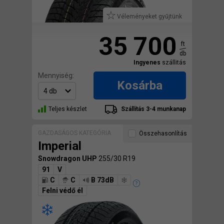
Véleményeket gyűjtünk
35 700
ft
db
Ingyenes
szállitás
Mennyiség:
Kosárba
Teljes készlet
Szállítás 3-4 munkanap
GAZDASÁGOS KATEGÓRIA
Összehasonlítás
Imperial
Snowdragon UHP
255/30 R19
91
V
C
C
B 73dB
Felni védő él