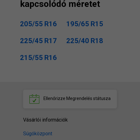
kapcsolódó méretet
205/55 R16
195/65 R15
225/45 R17
225/40 R18
215/55 R16
Ellenőrizze
Megrendelés státusza
Vásárlói információk
Súgóközpont