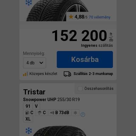
4,88
70 vélemény
152 200
ft
db
Ingyenes
szállitás
Mennyiség:
Kosárba
Közepes készlet
Szállítás 2-3 munkanap
Összehasonlítás
Tristar
Snowpower UHP
255/30 R19
91
V
C
C
B 73dB
XL