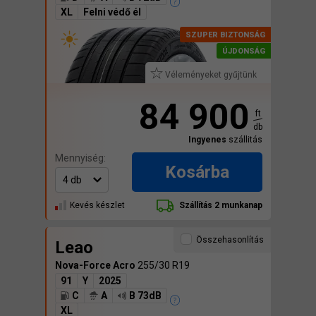
XL
Felni védő él
Véleményeket gyűjtünk
84 900
ft
db
Ingyenes
szállitás
Mennyiség:
Kosárba
Kevés készlet
Szállítás 2 munkanap
Összehasonlítás
Leao
Nova-Force Acro
255/30 R19
91
Y
2025
C
A
B 73dB
XL