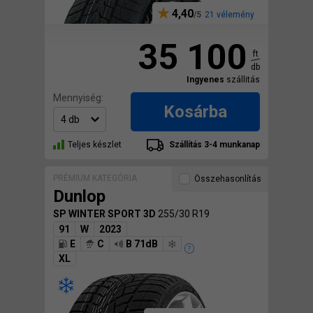
4,40
21 vélemény
35 100
ft
db
Ingyenes
szállitás
Mennyiség:
Kosárba
Teljes készlet
Szállítás 3-4 munkanap
PRÉMIUM KATEGÓRIA
Összehasonlítás
Dunlop
SP WINTER SPORT 3D
255/30 R19
91
W
2023
E
C
B 71dB
XL