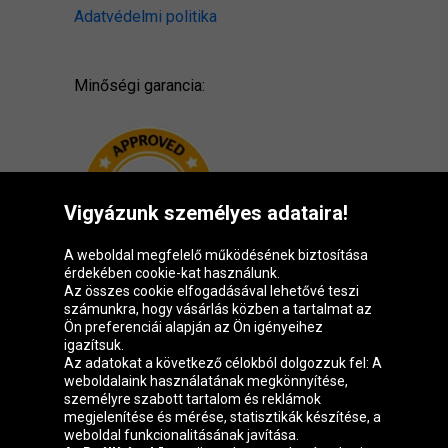
Adatvédelmi politika
Minőségi garancia:
Vigyázunk személyes adataira!
A weboldal megfelelő működésének biztosítása
érdekében cookie-kat használunk.
Az összes cookie elfogadásával lehetővé teszi
számunkra, hogy vásárlás közben a tartalmat az
Ön preferenciái alapján az Ön igényeihez
igazítsuk.
Oponeo csoport
Az adatokat a következő célokból dolgozzuk fel: A
weboldalaink használatának megkönnyítése,
személyre szabott tartalom és reklámok
megjelenítése és mérése, statisztikák készítése, a
weboldal funkcionalitásának javítása.
Belgique
Česká
Deutschland
Éire