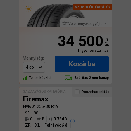
Véleményeket gyűjtünk
34 500
ft
db
Ingyenes
szállitás
Mennyiség:
Kosárba
Teljes készlet
Szállítás 2 munkanap
GAZDASÁGOS KATEGÓRIA
Összehasonlítás
Firemax
FM601
255/30 R19
91
W
C
B
B 73dB
ZR
XL
Felni védő él