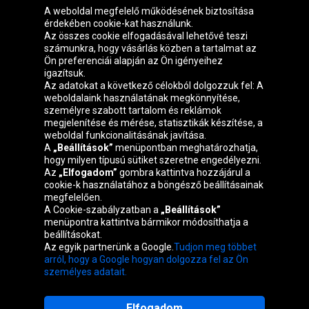
A weboldal megfelelő működésének biztosítása
érdekében cookie-kat használunk.
Az összes cookie elfogadásával lehetővé teszi
számunkra, hogy vásárlás közben a tartalmat az
Ön preferenciái alapján az Ön igényeihez
igazítsuk.
Oponeo csoport
Az adatokat a következő célokból dolgozzuk fel: A
weboldalaink használatának megkönnyítése,
személyre szabott tartalom és reklámok
megjelenítése és mérése, statisztikák készítése, a
weboldal funkcionalitásának javítása.
Belgique
Česká
Deutschland
Éire
A
„Beállítások”
menüpontban meghatározhatja,
republika
hogy milyen típusú sütiket szeretne engedélyezni.
Az
„Elfogadom”
gombra kattintva hozzájárul a
cookie-k használatához a böngésző beállításainak
megfelelően.
España
France
Italia
Nederland
A Cookie-szabályzatban a
„Beállítások”
menüpontra kattintva bármikor módosíthatja a
beállításokat.
Az egyik partnerünk a Google.
Tudjon meg többet
Österreich
Polska
Slovenská
United
arról, hogy a Google hogyan dolgozza fel az Ön
republika
Kingdom
személyes adatait.
Elfogadom