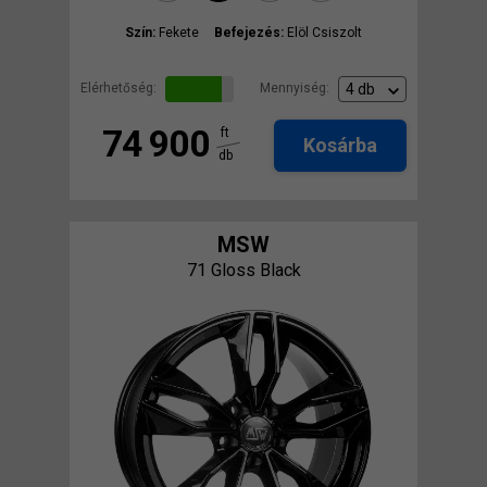
Szín:
Fekete
Befejezés:
Elöl Csiszolt
Elérhetőség:
Mennyiség:
74 900
ft
Kosárba
db
MSW
71 Gloss Black