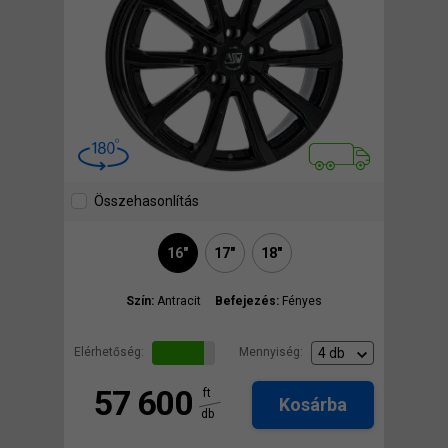
Összehasonlítás
16"
17"
18"
Szín:
Antracit
Befejezés:
Fényes
Elérhetőség:
Mennyiség:
57 600
ft
Kosárba
db