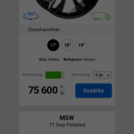
Összehasonlítás
17"
18"
19"
Szín:
Fekete
Befejezés:
Fényes
Elérhetőség:
Mennyiség:
75 600
ft
Kosárba
db
MSW
71 Grey Polished