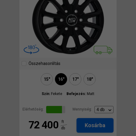
Összehasonlítás
15"
16"
17"
18"
Szín:
Fekete
Befejezés:
Matt
Elérhetőség:
Mennyiség:
72 400
ft
Kosárba
db