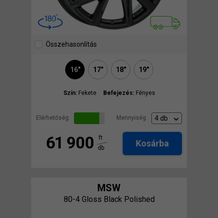
Összehasonlítás
16"
17"
18"
19"
Szín:
Fekete
Befejezés:
Fényes
Elérhetőség:
Mennyiség:
61 900
ft
Kosárba
db
MSW
80-4 Gloss Black Polished