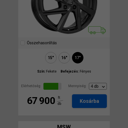
Összehasonlítás
15"
16"
17"
Szín:
Fekete
Befejezés:
Fényes
Elérhetőség:
Mennyiség:
67 900
ft
Kosárba
db
MSW