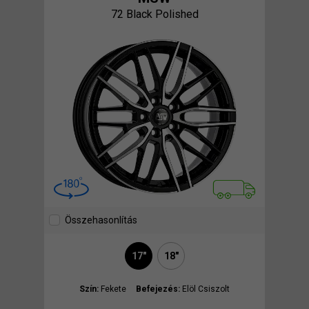
72 Black Polished
Összehasonlítás
17"
18"
Szín:
Fekete
Befejezés:
Elöl Csiszolt