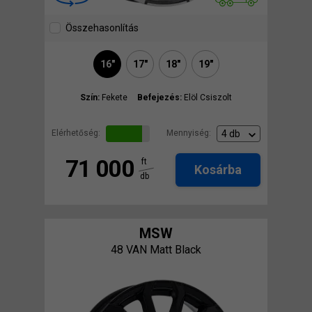
Összehasonlítás
16"
17"
18"
19"
Szín:
Fekete
Befejezés:
Elöl Csiszolt
Elérhetőség:
Mennyiség:
71 000
ft
Kosárba
db
MSW
48 VAN Matt Black