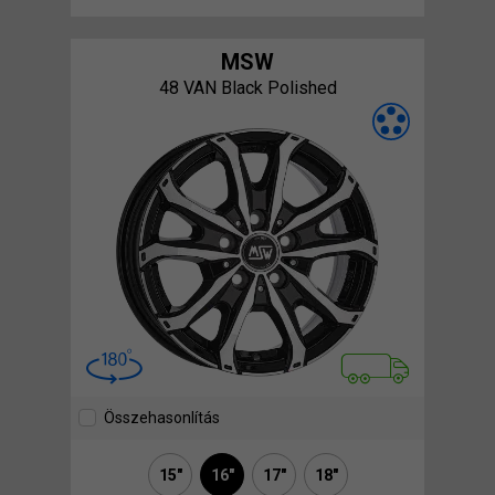
MSW
48 VAN Black Polished
Összehasonlítás
15"
16"
17"
18"