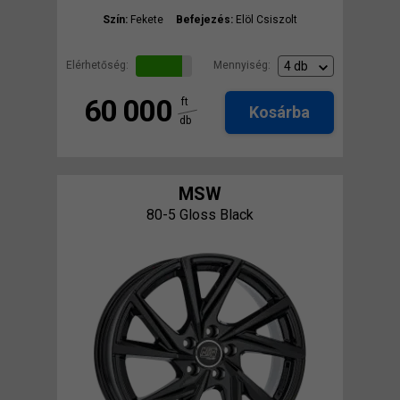
Szín:
Fekete
Befejezés:
Elöl Csiszolt
Elérhetőség:
Mennyiség:
60 000
ft
Kosárba
db
MSW
80-5 Gloss Black