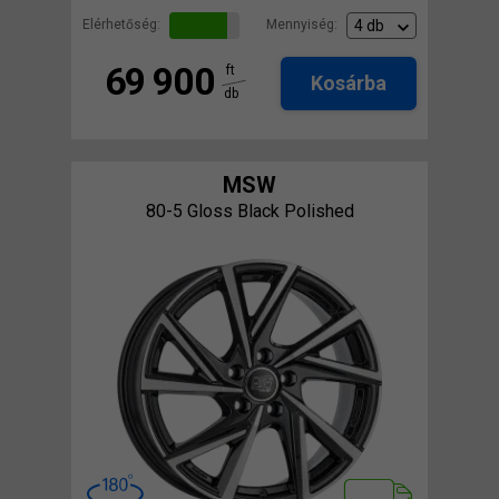
Elérhetőség:
Mennyiség:
69 900
ft
Kosárba
db
MSW
80-5 Gloss Black Polished