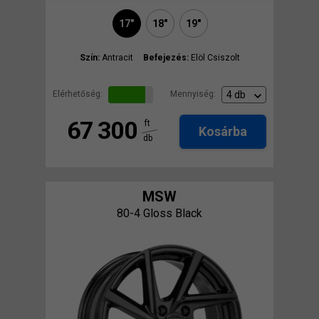
17"
18"
19"
Szín:
Antracit
Befejezés:
Elöl Csiszolt
Elérhetőség:
Mennyiség:
67 300
ft
Kosárba
db
MSW
80-4 Gloss Black