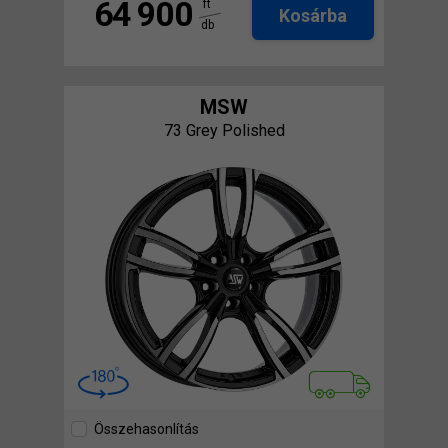
64 900
ft
Kosárba
db
MSW
73 Grey Polished
Összehasonlítás