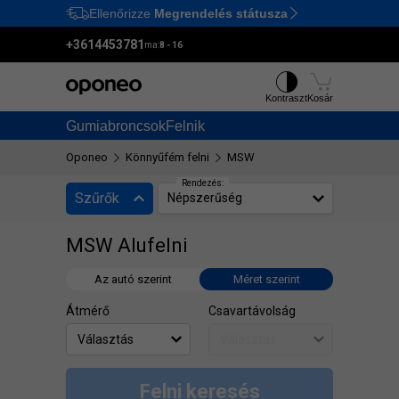
Ellenőrizze
Megrendelés státusza
Ctrl
M
+3614453781
ma:
8 - 16
Kontraszt
Kosár
Gumiabroncsok
Felnik
Oponeo
Könnyűfém felni
MSW
Rendezés:
Szűrők
Népszerűség
MSW Alufelni
Az autó szerint
Méret szerint
Átmérő
Csavartávolság
Felni keresés