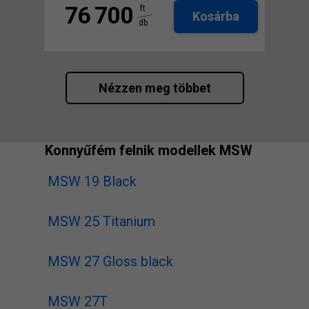
76 700
ft
Kosárba
db
Nézzen meg többet
Konnyűfém felnik modellek MSW
MSW 19 Black
MSW 25 Titanium
MSW 27 Gloss black
MSW 27T