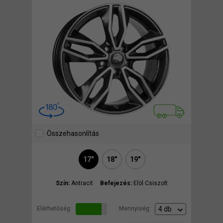
Összehasonlítás
17"
18"
19"
Szín:
Antracit
Befejezés:
Elöl Csiszolt
Elérhetőség:
Mennyiség: