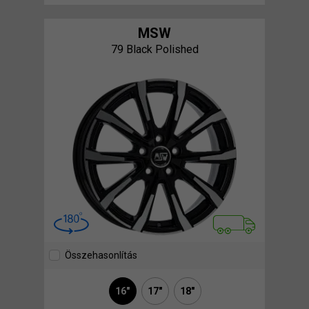
MSW
79 Black Polished
Összehasonlítás
16"
17"
18"