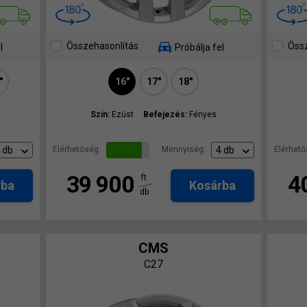
Összehasonlítás
Össz
l
Próbálja fel
"
16"
17"
18"
Szín:
Ezüst
Befejezés:
Fényes
Elérhetőség:
Mennyiség:
Elérhető
39 900
4
ft
rba
Kosárba
db
CMS
C27