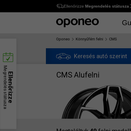
Ellenőrizze
Megrendelés státusza
Ctrl
M
Gu
Oponeo
Könnyűfém felni
CMS
Keresés autó szerint
Megrendelés státusza
CMS Alufelni
Ellenőrizze