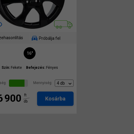
ehasonlítás
Próbálja fel
16"
Szín:
Fekete
Befejezés:
Fényes
ség:
Mennyiség:
6 900
ft
Kosárba
db