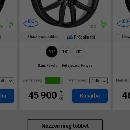
Összehasonlítás
Össz
l
Próbálja fel
17"
18"
20"
Szín:
Fekete
Befejezés:
Fényes
Elérhetőség:
Mennyiség:
Elérhető
45 900
4
ft
rba
Kosárba
db
Nézzen meg többet