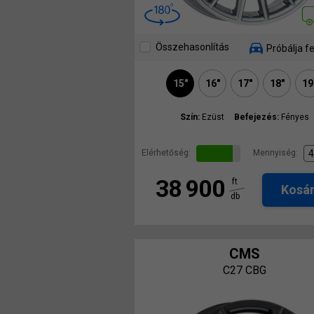
Összehasonlítás
Próbálja fe
15"
16"
17"
18"
19
Szín:
Ezüst
Befejezés:
Fényes
Elérhetőség:
Mennyiség:
38 900
ft
Kosá
db
CMS
C27 CBG