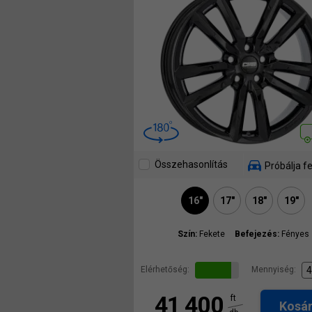
Összehasonlítás
Próbálja fe
16"
17"
18"
19"
Szín:
Fekete
Befejezés:
Fényes
Elérhetőség:
Mennyiség:
41 400
ft
Kosá