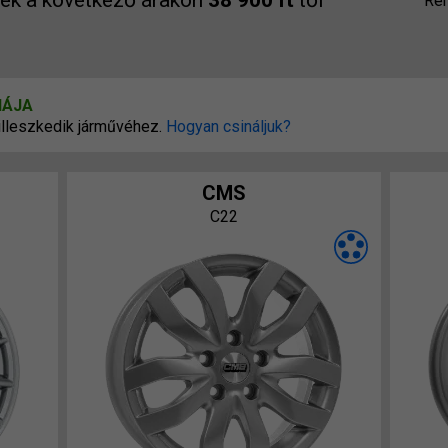
lek a következő árakon
38 900 ft
től
Re
IÁJA
i illeszkedik járművéhez.
Hogyan csináljuk?
CMS
C22