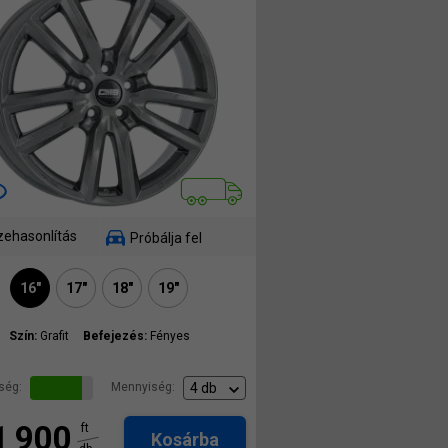
ehasonlítás
Próbálja fel
16"
17"
18"
19"
Szín:
Grafit
Befejezés:
Fényes
ség:
Mennyiség:
1 900
ft
Kosárba