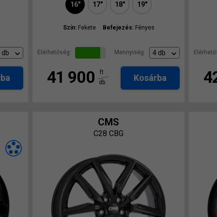
16"
17"
18"
19"
Szín:
Fekete
Befejezés:
Fényes
Elérhetőség:
Mennyiség:
Elérhető
41 900
4
ft
rba
Kosárba
db
CMS
C28 CBG