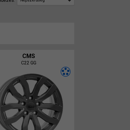
ndezés:
Népszerűség
CMS
C22 GG