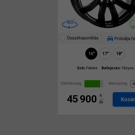
Összehasonlítás
Próbálja fe
16"
17"
18"
Szín:
Fekete
Befejezés:
Fényes
Elérhetőség:
Mennyiség:
45 900
ft
Kosá
db