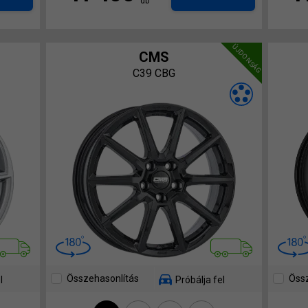
db
ÚJDONSÁG
CMS
C39 CBG
Összehasonlítás
Össz
l
Próbálja fel