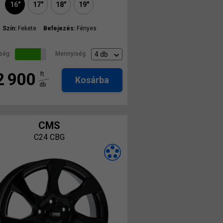
16"
17"
18"
19"
Szín:
Fekete
Befejezés:
Fényes
ség:
Mennyiség:
2 900
ft
Kosárba
db
CMS
C24 CBG