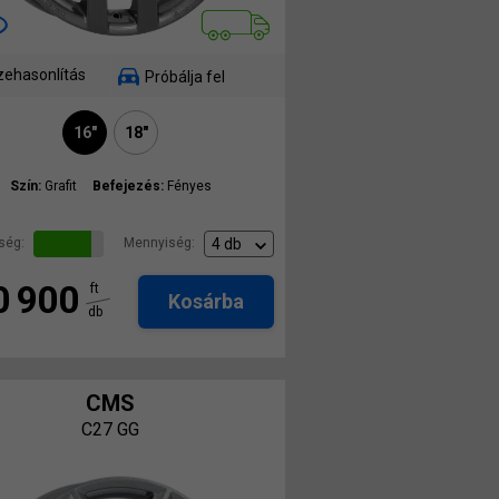
ehasonlítás
Próbálja fel
16"
18"
Szín:
Grafit
Befejezés:
Fényes
ség:
Mennyiség:
0 900
ft
Kosárba
db
CMS
C27 GG