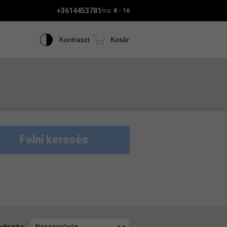
+3614453781
ma:
8 - 16
Kontraszt
Kosár
Felni keresés