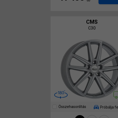
db
CMS
C30
Összehasonlítás
Próbálja fe