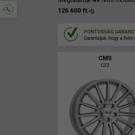
Megtaláltuk
49
felni model
126 600 ft
ig
Kapcsolat kérése
PONTOSSÁG GARANC
Garantáljuk, hogy a feln
CMS
C23