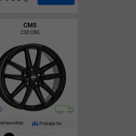
db
CMS
C30 CBG
ehasonlítás
Próbálja fel