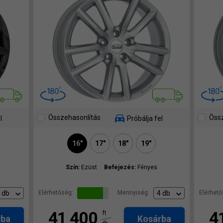
Összehasonlítás
Össz
l
Próbálja fel
16"
17"
18"
19"
Szín:
Ezüst
Befejezés:
Fényes
Elérhetőség:
Mennyiség:
Elérhető
41 400
4
ft
rba
Kosárba