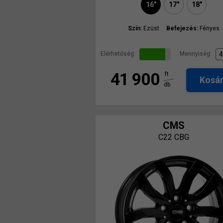
16"
17"
18"
Szín:
Ezüst
Befejezés:
Fényes
Elérhetőség:
Mennyiség:
41 900
ft
Kosá
db
CMS
C22 CBG