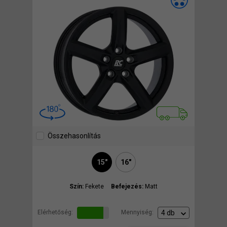
Összehasonlítás
15"
16"
Szín:
Fekete
Befejezés:
Matt
Elérhetőség:
Mennyiség: