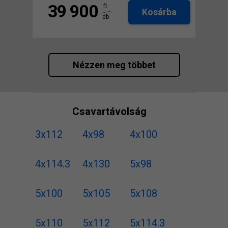
39 900
ft
Kosárba
db
Nézzen meg többet
Csavartávolság
3x112
4x98
4x100
4x114.3
4x130
5x98
5x100
5x105
5x108
5x110
5x112
5x114.3