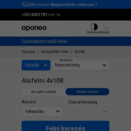
Ellenőrizze
Megrendelés státusza
Ctrl
M
+3614453781
ma:
8 - 16
Kontraszt
Kosár
Gumiabroncsok
Felnik
Oponeo
Könnyűfém felni
4x108
Rendezés:
Szűrők
Népszerűség
Alufelni 4x108
Az autó szerint
Méret szerint
Átmérő
Csavartávolság
Felni keresés