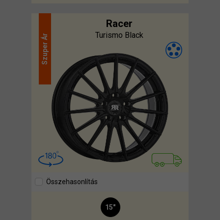
Racer
Turismo Black
Ár
Szuper
Összehasonlítás
15"