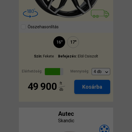
Összehasonlítás
16"
17"
Szín:
Fekete
Befejezés:
Elöl Csiszolt
Elérhetőség:
Mennyiség:
49 900
ft
Kosárba
db
Autec
Skandic