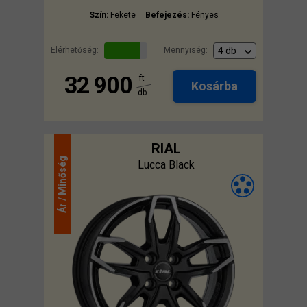
Szín:
Fekete
Befejezés:
Fényes
Elérhetőség:
Mennyiség:
32 900
ft
Kosárba
db
RIAL
Minőség
Lucca Black
Ár /