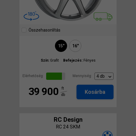
Összehasonlítás
15"
16"
Szín:
Grafit
Befejezés:
Fényes
Elérhetőség:
Mennyiség:
39 900
ft
Kosárba
db
RC Design
RC 24 SKM