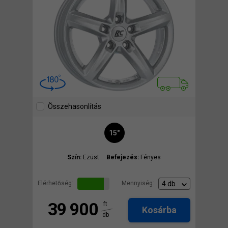
Összehasonlítás
15"
Szín:
Ezüst
Befejezés:
Fényes
Elérhetőség:
Mennyiség:
39 900
ft
Kosárba
db