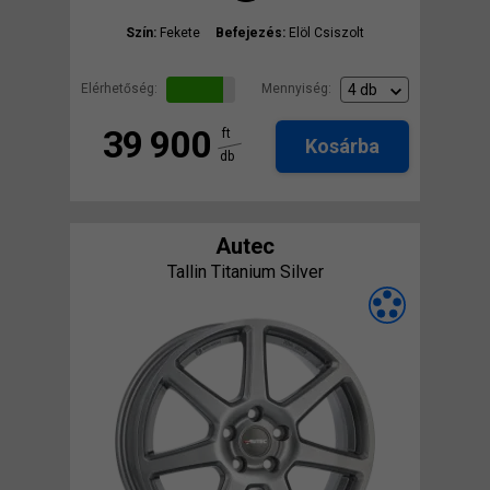
Szín:
Fekete
Befejezés:
Elöl Csiszolt
Elérhetőség:
Mennyiség:
39 900
ft
Kosárba
db
Autec
Tallin Titanium Silver