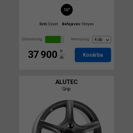
16"
Szín:
Ezüst
Befejezés:
Fényes
Elérhetőség:
Mennyiség:
37 900
ft
Kosárba
db
ALUTEC
Grip