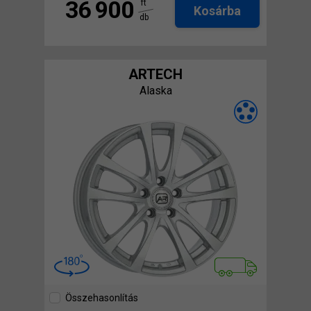
36 900
ft
Kosárba
db
ARTECH
Alaska
Összehasonlítás