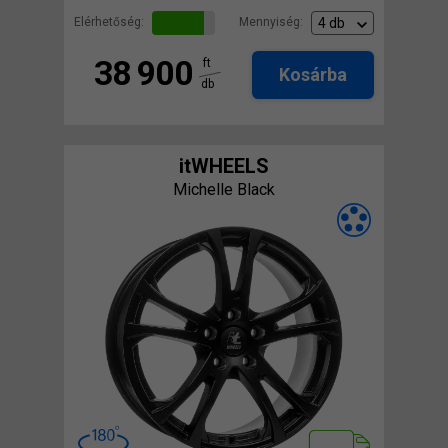
Elérhetőség:
Mennyiség:
38 900
ft
Kosárba
db
itWHEELS
Michelle Black