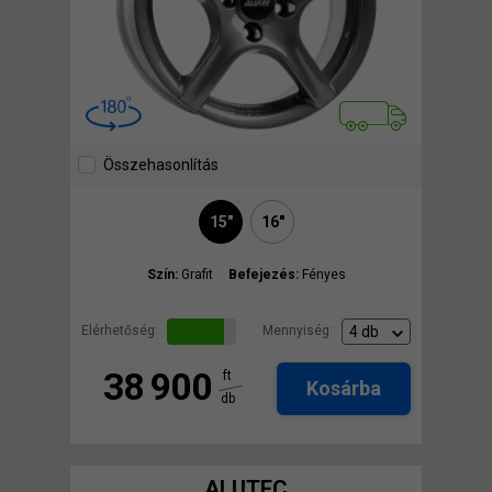
Összehasonlítás
15"
16"
Szín:
Grafit
Befejezés:
Fényes
Elérhetőség:
Mennyiség:
38 900
ft
Kosárba
db
ALUTEC