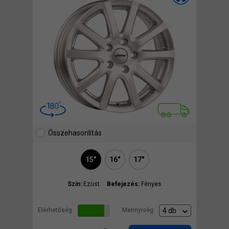
Összehasonlítás
15"
16"
17"
Szín:
Ezüst
Befejezés:
Fényes
Elérhetőség:
Mennyiség: