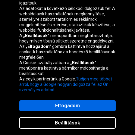
igazítsuk.
Oponeo csoport
Az adatokat a következő célokból dolgozzuk fel: A
weboldalaink használatának megkönnyítése,
személyre szabott tartalom és reklámok
megjelenítése és mérése, statisztikák készítése, a
weboldal funkcionalitásának javítása.
Belgique
Česká
Deutschland
Éire
A
„Beállítások”
menüpontban meghatározhatja,
republika
hogy milyen típusú sütiket szeretne engedélyezni.
Az
„Elfogadom”
gombra kattintva hozzájárul a
cookie-k használatához a böngésző beállításainak
megfelelően.
España
France
Italia
Nederland
A Cookie-szabályzatban a
„Beállítások”
menüpontra kattintva bármikor módosíthatja a
beállításokat.
Az egyik partnerünk a Google.
Tudjon meg többet
Österreich
Polska
Slovenská
United
arról, hogy a Google hogyan dolgozza fel az Ön
republika
Kingdom
személyes adatait.
Elfogadom
Térkép weboldalak
Beállítások