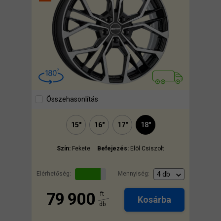
Összehasonlítás
15"
16"
17"
18"
Szín:
Fekete
Befejezés:
Elöl Csiszolt
Elérhetőség:
Mennyiség:
79 900
ft
Kosárba
db