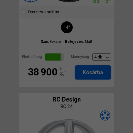
Összehasonlítás
14"
Szín:
Fekete
Befejezés:
Matt
Elérhetőség:
Mennyiség:
38 900
ft
Kosárba
db
RC Design
RC 24