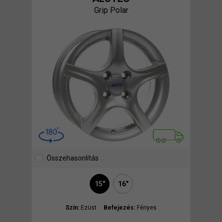
Grip Polar
Összehasonlítás
15"
16"
Szín:
Ezüst
Befejezés:
Fényes