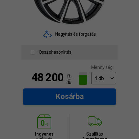
Nagyítás és forgatás
Összehasonlítás
Mennyiség:
48 200
ft
db
Kosárba
Ingyenes
Szállítás