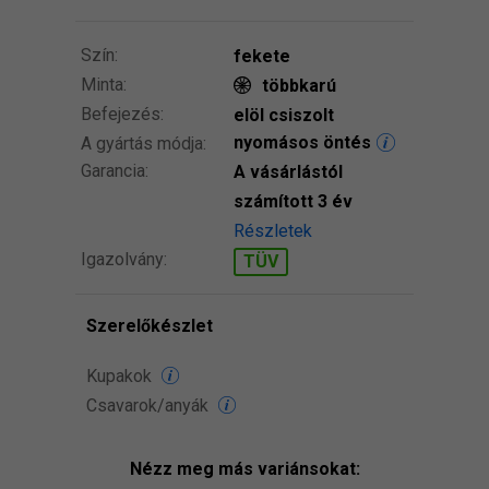
Szín:
fekete
Minta:
többkarú
Befejezés:
elöl csiszolt
nyomásos öntés
A gyártás módja:
Garancia:
A vásárlástól
számított 3 év
Részletek
Igazolvány:
TÜV
Szerelőkészlet
Kupakok
Csavarok/anyák
Nézz meg más variánsokat: