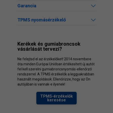
Garancia
TPMS nyomásérzékelő
Kerékek és gumiabroncsok
vásárlását tervezi?
Ne felejtsd el az érzékelőket! 2014 novembere
óta minden Európai Unióban értékesített új autót
fel kell szerelni gumiabroncsnyomás-ellenőrző
rendszerrel. A TPMS érzékelők a leggyakrabban
használt megoldások. Ellenőrizze, hogy az Ön
autójában is vannak-e ilyenek!
TPMS-érzékelők
keresése