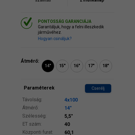
szállitás
2 munkanap
PONTOSSÁG GARANCIÁJA
Garantáljuk, hogy a felni illeszkedik
járművéhez.
Hogyan csináljuk?
Átmérő:
14"
15"
16"
17"
18"
Paraméterek
Cserélj
Távolság:
4x100
Átmérő:
14″
Szélesség:
5,5″
ET szám:
40
Központi furat:
60,1