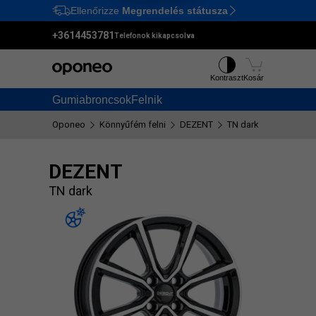
Ellenőrizze
Megrendelés státusza
Ctrl
M
+3614453781
Telefonok kikapcsolva
Kontraszt
Kosár
Gumiabroncsok
Felnik
Oponeo
Könnyűfém felni
DEZENT
TN dark
DEZENT
TN dark