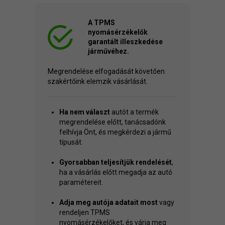
A TPMS
nyomásérzékelők
garantált illeszkedése
járművéhez.
Megrendelése elfogadását követően
szakértőink elemzik vásárlását.
Ha nem választ
autót a termék
megrendelése előtt, tanácsadónk
felhívja Önt, és megkérdezi a jármű
típusát.
Gyorsabban teljesítjük rendelését
,
ha a vásárlás előtt megadja az autó
paramétereit.
Adja meg autója adatait most
vagy
rendeljen TPMS
nyomásérzékelőket, és várja meg