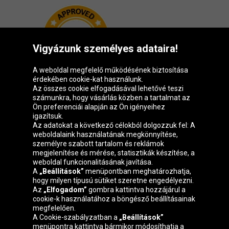
Vigyázunk személyes adataira!
A weboldal megfelelő működésének biztosítása
érdekében cookie-kat használunk.
Az összes cookie elfogadásával lehetővé teszi
számunkra, hogy vásárlás közben a tartalmat az
Ön preferenciái alapján az Ön igényeihez
igazítsuk.
Oponeo csoport
Az adatokat a következő célokból dolgozzuk fel: A
weboldalaink használatának megkönnyítése,
személyre szabott tartalom és reklámok
megjelenítése és mérése, statisztikák készítése, a
weboldal funkcionalitásának javítása.
Belgique
Česká
Deutschland
Éire
A
„Beállítások”
menüpontban meghatározhatja,
republika
hogy milyen típusú sütiket szeretne engedélyezni.
Az
„Elfogadom”
gombra kattintva hozzájárul a
cookie-k használatához a böngésző beállításainak
megfelelően.
España
France
Italia
Nederland
A Cookie-szabályzatban a
„Beállítások”
menüpontra kattintva bármikor módosíthatja a