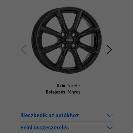
Szín:
fekete
Befejezés:
fényes
Bef
Illeszkedik az autókhoz
Felni összeszerelés