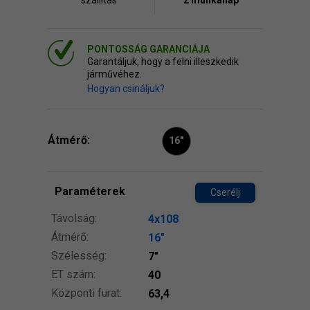
szállitás
2 munkanap
PONTOSSÁG GARANCIÁJA
Garantáljuk, hogy a felni illeszkedik
járművéhez.
Hogyan csináljuk?
Átmérő:
16"
Paraméterek
Cserélj
Távolság:
4x108
Átmérő:
16″
Szélesség:
7″
ET szám:
40
Központi furat:
63,4