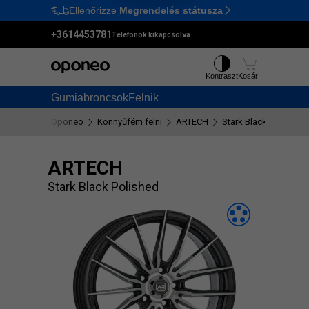
Ellenőrizze
Megrendelés státusza
Ctrl
M
+3614453781
Telefonok kikapcsolva
Kontraszt
Kosár
Gumiabroncsok
Felnik
Oponeo
Könnyűfém felni
ARTECH
Stark Black Polished
ARTECH
Stark Black Polished