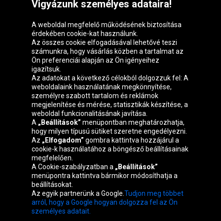
Vigyázunk személyes adataira!
A weboldal megfelelő működésének biztosítása
érdekében cookie-kat használunk.
Az összes cookie elfogadásával lehetővé teszi
számunkra, hogy vásárlás közben a tartalmat az
Ön preferenciái alapján az Ön igényeihez
igazítsuk.
Oponeo csoport
Az adatokat a következő célokból dolgozzuk fel: A
weboldalaink használatának megkönnyítése,
személyre szabott tartalom és reklámok
megjelenítése és mérése, statisztikák készítése, a
weboldal funkcionalitásának javítása.
Belgique
Česká
Deutschland
Éire
A
„Beállítások”
menüpontban meghatározhatja,
republika
hogy milyen típusú sütiket szeretne engedélyezni.
Az
„Elfogadom”
gombra kattintva hozzájárul a
cookie-k használatához a böngésző beállításainak
megfelelően.
España
France
Italia
Nederland
A Cookie-szabályzatban a
„Beállítások”
menüpontra kattintva bármikor módosíthatja a
beállításokat.
Az egyik partnerünk a Google.
Tudjon meg többet
Österreich
Polska
Slovenská
United
arról, hogy a Google hogyan dolgozza fel az Ön
republika
Kingdom
személyes adatait.