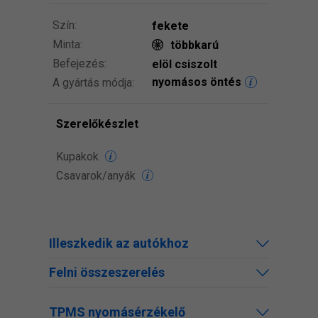
Szín:
fekete
Minta:
többkarú
Befejezés:
elöl csiszolt
nyomásos öntés
A gyártás módja:
Szerelőkészlet
Kupakok
Csavarok/anyák
Illeszkedik az autókhoz
Felni összeszerelés
TPMS nyomásérzékelő