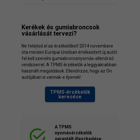
Kerékek és gumiabroncsok
vásárlását tervezi?
Ne felejtsd el az érzékelőket! 2014 novembere
óta minden Európai Unióban értékesített új autót
fel kell szerelni gumiabroncsnyomás-ellenőrző
rendszerrel. A TPMS érzékelők a leggyakrabban
használt megoldások. Ellenőrizze, hogy az Ön
autójában is vannak-e ilyenek!
TPMS-érzékelők
keresése
A TPMS
nyomásérzékelők
garantált illeszkedése