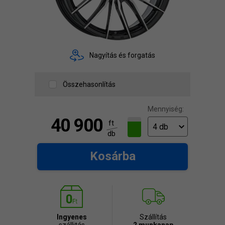
Nagyítás és forgatás
Összehasonlítás
Mennyiség:
40 900
ft
db
Kosárba
Ingyenes
Szállítás