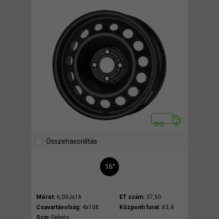
Összehasonlítás
16"
Méret:
6,00Jx16
ET szám:
37,50
Csavartávolság:
4x108
Központi furat:
63,4
Szín:
Fekete