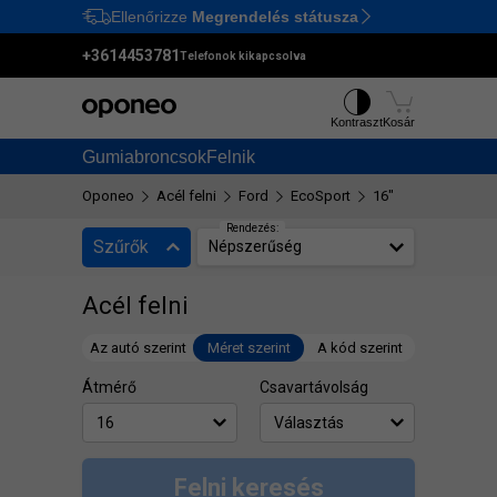
Ellenőrizze
Megrendelés státusza
Ctrl
M
+3614453781
Telefonok kikapcsolva
Kontraszt
Kosár
Gumiabroncsok
Felnik
Oponeo
Acél felni
Ford
EcoSport
16"
Rendezés:
Szűrők
Népszerűség
Acél felni
Az autó szerint
Méret szerint
A kód szerint
Átmérő
Csavartávolság
Felni keresés