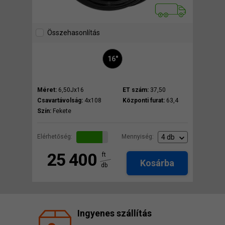
Összehasonlítás
16"
Méret:
6,50Jx16
ET szám:
37,50
Csavartávolság:
4x108
Központi furat:
63,4
Szín:
Fekete
Elérhetőség:
Mennyiség:
25 400
ft
Kosárba
db
Ingyenes szállítás