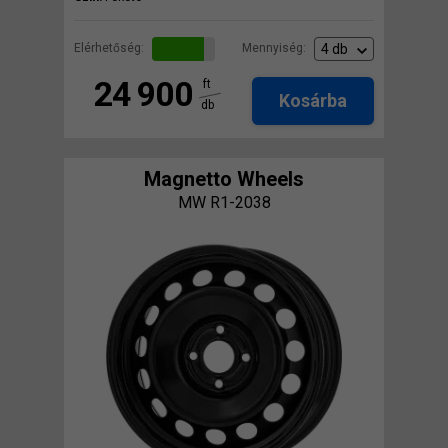
Elérhetőség:
Mennyiség:
24 900
ft
Kosárba
db
Magnetto Wheels
MW R1-2038