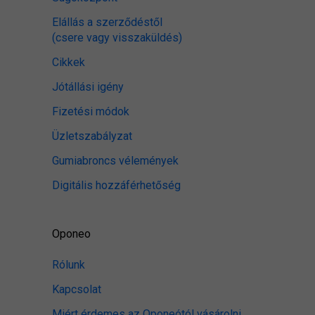
Elállás a szerződéstől
(csere vagy visszaküldés)
Cikkek
Jótállási igény
Fizetési módok
Üzletszabályzat
Gumiabroncs vélemények
Digitális hozzáférhetőség
Oponeo
Rólunk
Kapcsolat
Miért érdemes az Oponeótól vásárolni