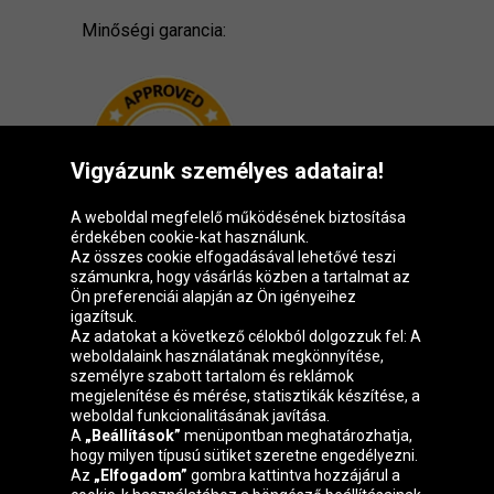
Minőségi garancia:
Vigyázunk személyes adataira!
A weboldal megfelelő működésének biztosítása
érdekében cookie-kat használunk.
Az összes cookie elfogadásával lehetővé teszi
számunkra, hogy vásárlás közben a tartalmat az
Ön preferenciái alapján az Ön igényeihez
igazítsuk.
Oponeo csoport
Az adatokat a következő célokból dolgozzuk fel: A
weboldalaink használatának megkönnyítése,
személyre szabott tartalom és reklámok
megjelenítése és mérése, statisztikák készítése, a
weboldal funkcionalitásának javítása.
Belgique
Česká
Deutschland
Éire
A
„Beállítások”
menüpontban meghatározhatja,
republika
hogy milyen típusú sütiket szeretne engedélyezni.
Az
„Elfogadom”
gombra kattintva hozzájárul a