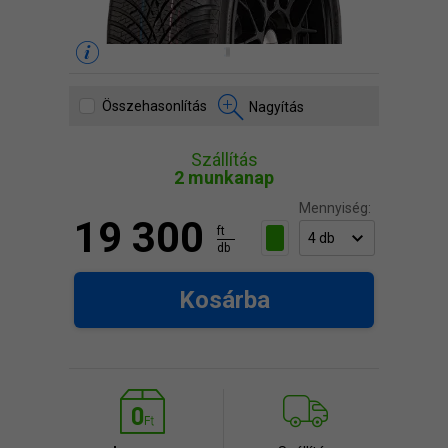
Összehasonlítás
Nagyítás
Szállítás
2 munkanap
Mennyiség:
19 300
ft
db
Kosárba