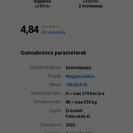
Ingyenes
Szállítás
szállitás
2 munkanap
4,84
20 vélemény
Gumiabroncs paraméterek
Gépjármű típusa:
Személyautó
Évszak:
Négyévszakos
Méret:
195/50 R15
Sebességi index:
H
= max 210 km/óra
Terhelési index:
86
= max 530 kg
Egyéb:
Erősített
Felni védő él
Gyártási év:
2026