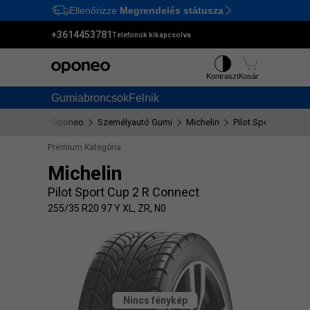
Ellenőrizze
Megrendelés státusza
Ctrl
M
+3614453781
Telefonok kikapcsolva
Kontraszt
Kosár
Gumiabroncsok
Felnik
Oponeo
Személyautó Gumi
Michelin
Pilot Sport Cup 2 
Prémium Kategória
Michelin
Pilot Sport Cup 2 R Connect
255/35 R20 97 Y XL, ZR, N0
Nincs fénykép