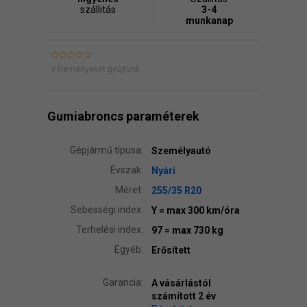
szállitás
3-4
munkanap
Véleményeket gyűjtünk
Gumiabroncs paraméterek
Gépjármű típusa:
Személyautó
Évszak:
Nyári
Méret:
255/35 R20
Sebességi index:
Y
= max 300 km/óra
Terhelési index:
97
= max 730 kg
Egyéb:
Erősített
Garancia:
A vásárlástól
számított 2 év