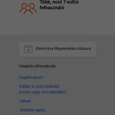
Több, mint 7 millió
felhasználó
Ellenőrizze
Megrendelés státusza
Vásárlói információk
Súgóközpont
Elállás a szerződéstől
(csere vagy visszaküldés)
Cikkek
Jótállási igény