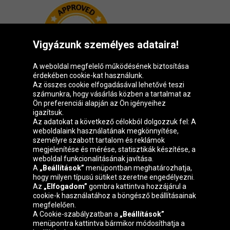
Vigyázunk személyes adataira!
A weboldal megfelelő működésének biztosítása
érdekében cookie-kat használunk.
Az összes cookie elfogadásával lehetővé teszi
számunkra, hogy vásárlás közben a tartalmat az
Ön preferenciái alapján az Ön igényeihez
igazítsuk.
Oponeo csoport
Az adatokat a következő célokból dolgozzuk fel: A
weboldalaink használatának megkönnyítése,
személyre szabott tartalom és reklámok
megjelenítése és mérése, statisztikák készítése, a
weboldal funkcionalitásának javítása.
Belgique
Česká
Deutschland
Éire
A
„Beállítások”
menüpontban meghatározhatja,
republika
hogy milyen típusú sütiket szeretne engedélyezni.
Az
„Elfogadom”
gombra kattintva hozzájárul a
cookie-k használatához a böngésző beállításainak
megfelelően.
España
France
Italia
Nederland
A Cookie-szabályzatban a
„Beállítások”
menüpontra kattintva bármikor módosíthatja a