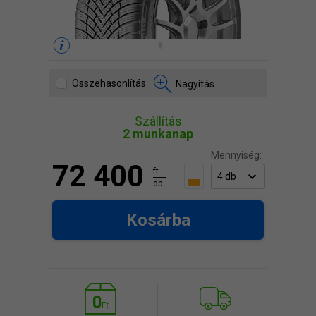
Összehasonlítás
Nagyítás
Szállítás
2 munkanap
Mennyiség:
72 400
ft
db
Kosárba