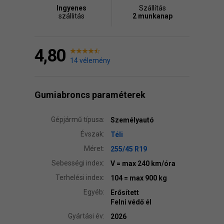
Ingyenes
Szállítás
szállitás
2 munkanap
4,80
14 vélemény
Gumiabroncs paraméterek
Gépjármű típusa:
Személyautó
Évszak:
Téli
Méret:
255/45 R19
Sebességi index:
V
= max 240 km/óra
Terhelési index:
104
= max 900 kg
Egyéb:
Erősített
Felni védő él
Gyártási év:
2026