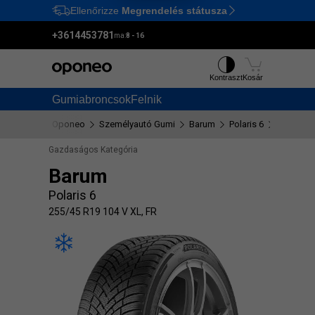
Ellenőrizze
Megrendelés státusza
Ctrl
M
+3614453781
ma:
8 - 16
Kontraszt
Kosár
Gumiabroncsok
Felnik
Oponeo
Személyautó Gumi
Barum
Polaris 6
255/45 R
Gazdaságos Kategória
Barum
Polaris 6
255/45 R19 104 V XL, FR