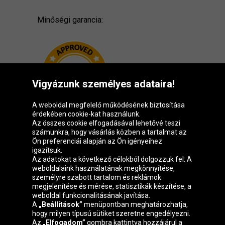
Minőségi garancia:
Vigyázunk személyes adataira!
A weboldal megfelelő működésének biztosítása
érdekében cookie-kat használunk.
Az összes cookie elfogadásával lehetővé teszi
számunkra, hogy vásárlás közben a tartalmat az
Ön preferenciái alapján az Ön igényeihez
igazítsuk.
Oponeo csoport
Az adatokat a következő célokból dolgozzuk fel: A
weboldalaink használatának megkönnyítése,
személyre szabott tartalom és reklámok
megjelenítése és mérése, statisztikák készítése, a
weboldal funkcionalitásának javítása.
Belgique
Česká
Deutschland
Éire
A
„Beállítások”
menüpontban meghatározhatja,
republika
hogy milyen típusú sütiket szeretne engedélyezni.
Az
„Elfogadom”
gombra kattintva hozzájárul a