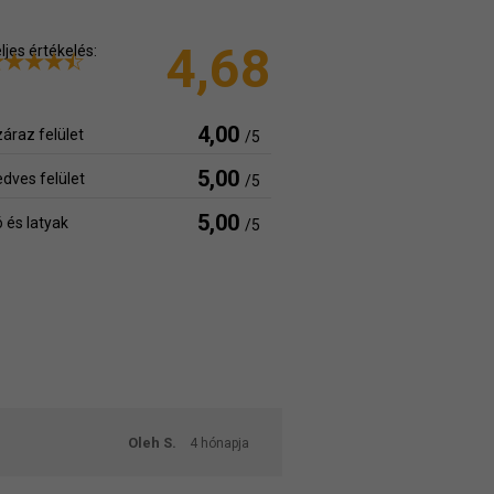
4,68
ljes értékelés:
4,00
áraz felület
/5
5,00
dves felület
/5
5,00
 és latyak
/5
Oleh S.
4 hónapja