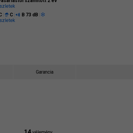
vásárlástól számított 2 év
szletek
C
C
B
73 dB
szletek
Garancia
14
vélemény