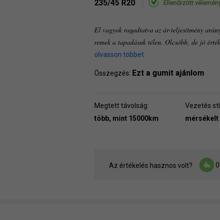
235/45 R20
Ellenőrzött vélemén
El vagyok ragadtatva az ár-teljesítmény arán
remek a tapadásuk télen. Olcsóbb, de jó érté
olvasson többet
Ezt a gumit ajánlom
Összegzés:
Megtett távolság:
Vezetés stí
több, mint 15000km
mérsékelt
0
Az értékelés hasznos volt?