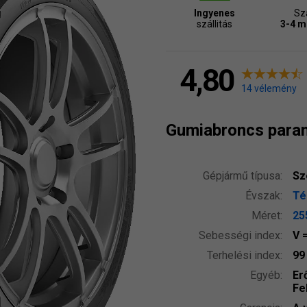
Ingyenes
Szá
szállitás
3-4 
4,80
14 vélemény
Gumiabroncs para
Gépjármű típusa:
Sz
Évszak:
Tél
Méret:
25
Sebességi index:
V
Terhelési index:
9
Egyéb:
Er
Fe