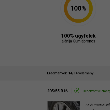
100%
100% ügyfelek
ajánlja Gumiabroncs
Eredmények:
14
/14 vélemény
205/55 R16
Ellenőrzött vélemén
Az én vezetési st