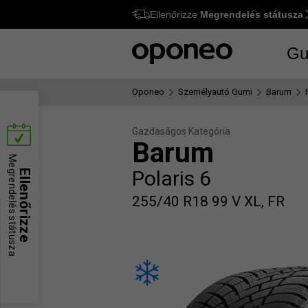
Ellenőrizze
Megrendelés státusza
Ctrl
M
Gu
Oponeo
Személyautó Gumi
Barum
Gazdaságos Kategória
Barum
Megrendelés státusza
Polaris 6
Ellenőrizze
255/40 R18 99 V XL, FR