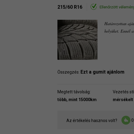
215/60 R16
Ellenőrzött vélemén
Határozottan ajá
helyüket. Ennél 
Ezt a gumit ajánlom
Összegzés:
Megtett távolság:
Vezetés stí
több, mint 15000km
mérsékelt
0
Az értékelés hasznos volt?