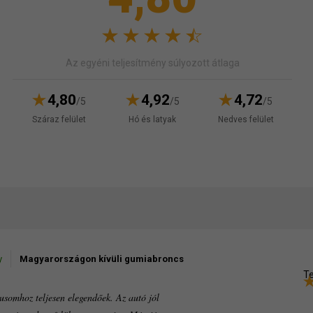
Az egyéni teljesítmény súlyozott átlaga
4,80
4,92
4,72
/5
/5
/5
Száraz felület
Hó és latyak
Nedves felület
y
Magyarországon kívüli gumiabroncs
Te
ílusomhoz teljesen elegendőek. Az autó jól