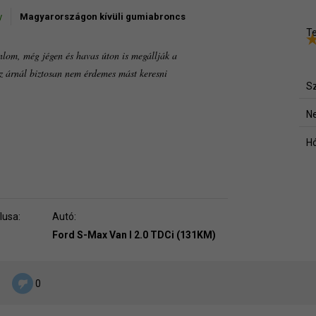
y
Magyarországon kívüli gumiabroncs
Te
nlom, még jégen és havas úton is megállják a
az árnál biztosan nem érdemes mást keresni
Sz
Ne
Hó
lusa:
Autó:
Ford S-Max Van I 2.0 TDCi (131KM)
0