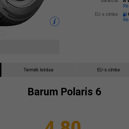
Garancia:
A 
Ré
EU-s címke:
Ré
Termék leírása
EU-s címke
Barum
Polaris 6
4,80