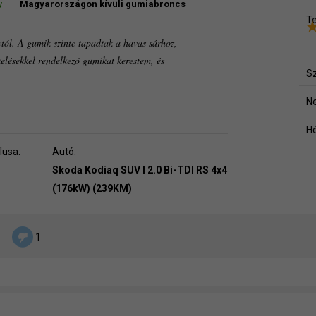
y
Magyarországon kívüli gumiabroncs
Te
ytól. A gumik szinte tapadtak a havas sárhoz,
kelésekkel rendelkező gumikat kerestem, és
Sz
Ne
Hó
lusa:
Autó:
Skoda Kodiaq SUV I 2.0 Bi-TDI RS 4x4
(176kW) (239KM)
1