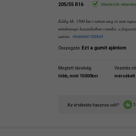
205/55 R16
Ellenőrzött vélemén
Eddig kb. 1500 km-t tettem meg és nem tapas
mindennapi használatban csendes, a fogyasztá
autóra
olvasson többet
Ezt a gumit ajánlom
Összegzés:
Megtett távolság:
Vezetés stí
több, mint 15000km
mérsékelt
1
Az értékelés hasznos volt?