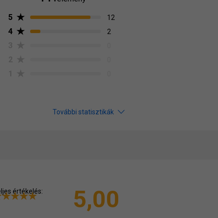
5
12
4
2
3
0
2
0
1
0
További statisztikák
5,00
ljes értékelés: