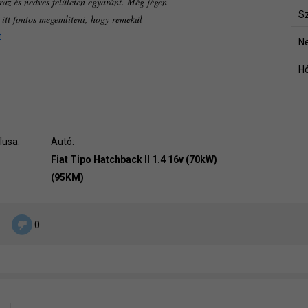
raz és nedves felületen egyaránt. Még jégen
Sz
m itt fontos megemlíteni, hogy remekül
t
Ne
Hó
lusa:
Autó:
Fiat Tipo Hatchback II 1.4 16v (70kW)
(95KM)
0