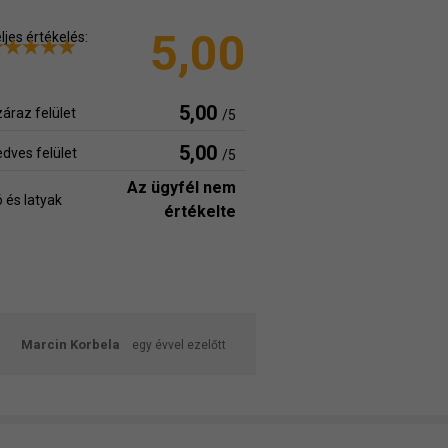
5,00
ljes értékelés:
5,00
áraz felület
/5
5,00
dves felület
/5
Az ügyfél nem
 és latyak
értékelte
Marcin Korbela
egy évvel ezelőtt