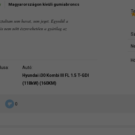
y
Magyarországon kívüli gumiabroncs
Te
ztaltam sem havat, sem jeget. Egyedül a
s nem nőtt észrevehetően a gyárilag az
Sz
Ne
Hó
lusa:
Autó:
Hyundai i30 Kombi III FL 1.5 T-GDI
(118kW) (160KM)
0