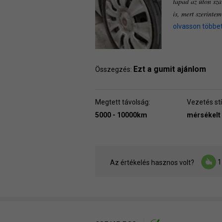
tapad az úton szá
is, mert szerinte
olvasson többe
Ezt a gumit ajánlom
Összegzés:
Megtett távolság:
Vezetés stí
5000 - 10000km
mérsékelt
1
Az értékelés hasznos volt?