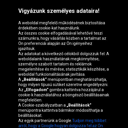
Vigyázunk személyes adataira!
A weboldal megfelelő működésének biztosítása
érdekében cookie-kat használunk.
Az összes cookie elfogadásával lehetővé teszi
számunkra, hogy vásárlás közben a tartalmat az
Ön preferenciái alapján az Ön igényeihez
igazítsuk.
Oponeo csoport
Az adatokat a következő célokból dolgozzuk fel: A
weboldalaink használatának megkönnyítése,
személyre szabott tartalom és reklámok
megjelenítése és mérése, statisztikák készítése, a
weboldal funkcionalitásának javítása.
Belgique
Česká
Deutschland
Éire
A
„Beállítások”
menüpontban meghatározhatja,
republika
hogy milyen típusú sütiket szeretne engedélyezni.
Az
„Elfogadom”
gombra kattintva hozzájárul a
cookie-k használatához a böngésző beállításainak
megfelelően.
España
France
Italia
Nederland
A Cookie-szabályzatban a
„Beállítások”
menüpontra kattintva bármikor módosíthatja a
beállításokat.
Az egyik partnerünk a Google.
Tudjon meg többet
Österreich
Polska
Slovenská
United
arról, hogy a Google hogyan dolgozza fel az Ön
republika
Kingdom