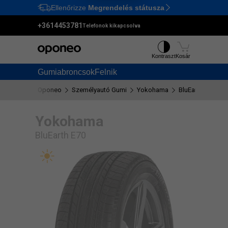
Ellenőrizze
Megrendelés státusza
Ctrl
M
+3614453781
Telefonok kikapcsolva
Kontraszt
Kosár
Gumiabroncsok
Felnik
Oponeo
Személyautó Gumi
Yokohama
BluEarth E70
Yokohama
BluEarth E70