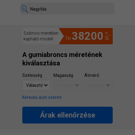
Nagyítás
38200
Számos méretben
ft
Tól
kapható modell
db
A gumiabroncs méretének
kiválasztása
Szélesség
Magasság
Átmérő
Keresés autó szerint
Árak ellenőrzése