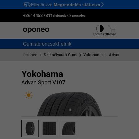
Ellenőrizze
Megrendelés státusza
Ctrl
M
+3614453781
Telefonok kikapcsolva
Kontraszt
Kosár
Gumiabroncsok
Felnik
Oponeo
Személyautó Gumi
Yokohama
Advan Sport V1
Yokohama
Advan Sport V107