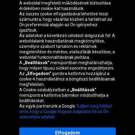
A weboldal megfelelő működésének biztosítása
érdekében cookie-kat használunk.
Az összes cookie elfogadásával lehetővé teszi
számunkra, hogy vásárlás közben a tartalmat az
Ön preferenciái alapján az Ön igényeihez
igazítsuk.
Oponeo csoport
Az adatokat a következő célokból dolgozzuk fel: A
weboldalaink használatának megkönnyítése,
személyre szabott tartalom és reklámok
megjelenítése és mérése, statisztikák készítése, a
weboldal funkcionalitásának javítása.
Belgique
Česká
Deutschland
Éire
A
„Beállítások”
menüpontban meghatározhatja,
republika
hogy milyen típusú sütiket szeretne engedélyezni.
Az
„Elfogadom”
gombra kattintva hozzájárul a
cookie-k használatához a böngésző beállításainak
megfelelően.
España
France
Italia
Nederland
A Cookie-szabályzatban a
„Beállítások”
menüpontra kattintva bármikor módosíthatja a
beállításokat.
Az egyik partnerünk a Google.
Tudjon meg többet
Österreich
Polska
Slovenská
United
arról, hogy a Google hogyan dolgozza fel az Ön
republika
Kingdom
személyes adatait.
Elfogadom