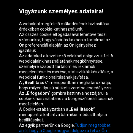
Vigyázunk személyes adataira!
A weboldal megfelelő működésének biztosítása
érdekében cookie-kat használunk.
Az összes cookie elfogadásával lehetővé teszi
számunkra, hogy vásárlás közben a tartalmat az
Ön preferenciái alapján az Ön igényeihez
igazítsuk.
Oponeo csoport
Az adatokat a következő célokból dolgozzuk fel: A
weboldalaink használatának megkönnyítése,
személyre szabott tartalom és reklámok
megjelenítése és mérése, statisztikák készítése, a
weboldal funkcionalitásának javítása.
Belgique
Česká
Deutschland
Éire
A
„Beállítások”
menüpontban meghatározhatja,
republika
hogy milyen típusú sütiket szeretne engedélyezni.
Az
„Elfogadom”
gombra kattintva hozzájárul a
cookie-k használatához a böngésző beállításainak
megfelelően.
España
France
Italia
Nederland
A Cookie-szabályzatban a
„Beállítások”
menüpontra kattintva bármikor módosíthatja a
beállításokat.
Az egyik partnerünk a Google.
Tudjon meg többet
Österreich
Polska
Slovenská
United
arról, hogy a Google hogyan dolgozza fel az Ön
republika
Kingdom