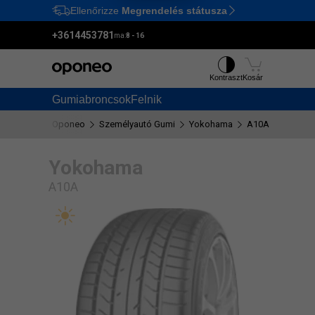
Ellenőrizze
Megrendelés státusza
Ctrl
M
+3614453781
ma:
8 - 16
Kontraszt
Kosár
Gumiabroncsok
Felnik
Oponeo
Személyautó Gumi
Yokohama
A10A
Yokohama
A10A