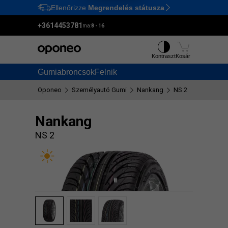
Ellenőrizze
Megrendelés státusza
Ctrl
M
+3614453781
ma:
8 - 16
Kontraszt
Kosár
Gumiabroncsok
Felnik
Oponeo
Személyautó Gumi
Nankang
NS 2
Nankang
NS 2