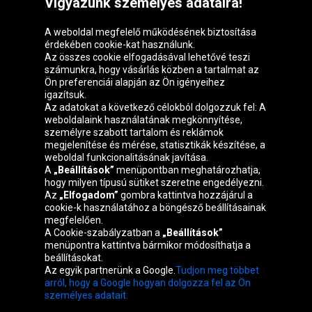
Vigyázunk személyes adataira!
A weboldal megfelelő működésének biztosítása
érdekében cookie-kat használunk.
Az összes cookie elfogadásával lehetővé teszi
számunkra, hogy vásárlás közben a tartalmat az
Ön preferenciái alapján az Ön igényeihez
igazítsuk.
Oponeo csoport
Az adatokat a következő célokból dolgozzuk fel: A
weboldalaink használatának megkönnyítése,
személyre szabott tartalom és reklámok
megjelenítése és mérése, statisztikák készítése, a
weboldal funkcionalitásának javítása.
Belgique
Česká
Deutschland
Éire
A
„Beállítások”
menüpontban meghatározhatja,
republika
hogy milyen típusú sütiket szeretne engedélyezni.
Az
„Elfogadom”
gombra kattintva hozzájárul a
cookie-k használatához a böngésző beállításainak
megfelelően.
España
France
Italia
Nederland
A Cookie-szabályzatban a
„Beállítások”
menüpontra kattintva bármikor módosíthatja a
beállításokat.
Az egyik partnerünk a Google.
Tudjon meg többet
Österreich
Polska
Slovenská
United
arról, hogy a Google hogyan dolgozza fel az Ön
republika
Kingdom
személyes adatait.