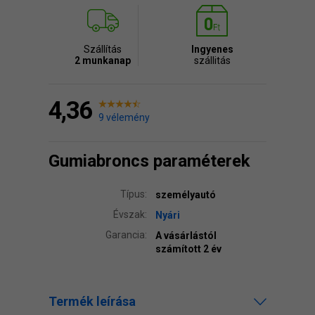
Szállítás
Ingyenes
2 munkanap
szállitás
4,36
9 vélemény
Gumiabroncs paraméterek
Típus:
személyautó
Évszak:
Nyári
Garancia:
A vásárlástól
számított 2 év
Termék leírása