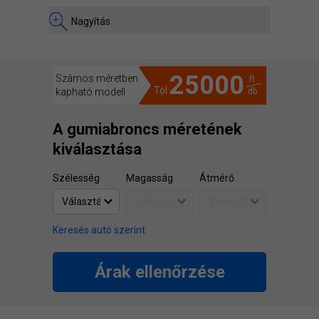
Nagyítás
25000
Számos méretben
ft
Tól
kapható modell
db
A gumiabroncs méretének
kiválasztása
Szélesség
Magasság
Átmérő
Keresés autó szerint
Árak ellenőrzése