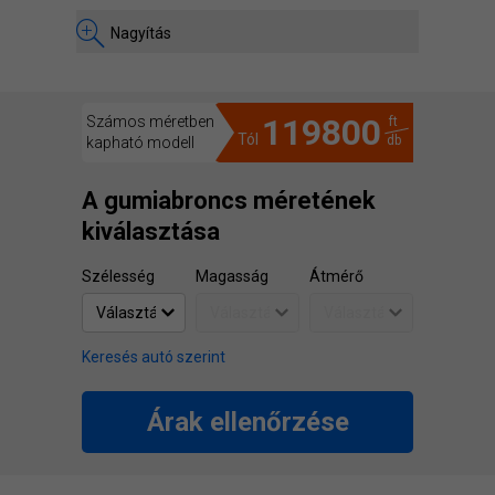
Nagyítás
119800
Számos méretben
ft
Tól
db
kapható modell
A gumiabroncs méretének
kiválasztása
Szélesség
Magasság
Átmérő
Keresés autó szerint
Árak ellenőrzése