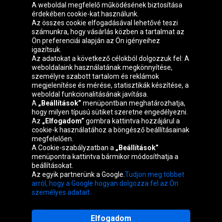
A weboldal megfelelő működésének biztosítása
érdekében cookie-kat használunk.
Az összes cookie elfogadásával lehetővé teszi
számunkra, hogy vásárlás közben a tartalmat az
Ön preferenciái alapján az Ön igényeihez
igazítsuk.
Oponeo csoport
Az adatokat a következő célokból dolgozzuk fel: A
weboldalaink használatának megkönnyítése,
személyre szabott tartalom és reklámok
megjelenítése és mérése, statisztikák készítése, a
weboldal funkcionalitásának javítása.
Belgique
Česká
Deutschland
Éire
A
„Beállítások”
menüpontban meghatározhatja,
republika
hogy milyen típusú sütiket szeretne engedélyezni.
Az
„Elfogadom”
gombra kattintva hozzájárul a
cookie-k használatához a böngésző beállításainak
megfelelően.
España
France
Italia
Nederland
A Cookie-szabályzatban a
„Beállítások”
menüpontra kattintva bármikor módosíthatja a
beállításokat.
Az egyik partnerünk a Google.
Tudjon meg többet
Österreich
Polska
Slovenská
United
arról, hogy a Google hogyan dolgozza fel az Ön
republika
Kingdom
személyes adatait.
Elfogadom