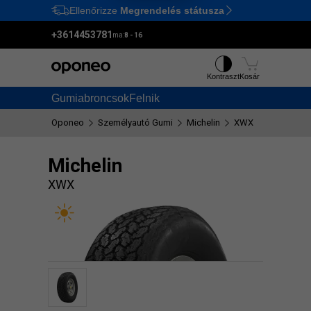
Ellenőrizze
Megrendelés státusza
Ctrl
M
+3614453781
ma:
8 - 16
Kontraszt
Kosár
Gumiabroncsok
Felnik
Oponeo
Személyautó Gumi
Michelin
XWX
Michelin
XWX