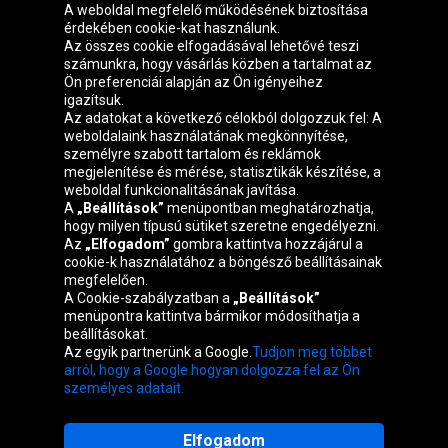
A weboldal megfelelő működésének biztosítása
érdekében cookie-kat használunk.
Az összes cookie elfogadásával lehetővé teszi
számunkra, hogy vásárlás közben a tartalmat az
Ön preferenciái alapján az Ön igényeihez
igazítsuk.
Oponeo csoport
Az adatokat a következő célokból dolgozzuk fel: A
weboldalaink használatának megkönnyítése,
személyre szabott tartalom és reklámok
megjelenítése és mérése, statisztikák készítése, a
weboldal funkcionalitásának javítása.
Belgique
Česká
Deutschland
Éire
A
„Beállítások”
menüpontban meghatározhatja,
republika
hogy milyen típusú sütiket szeretne engedélyezni.
Az
„Elfogadom”
gombra kattintva hozzájárul a
cookie-k használatához a böngésző beállításainak
megfelelően.
España
France
Italia
Nederland
A Cookie-szabályzatban a
„Beállítások”
menüpontra kattintva bármikor módosíthatja a
beállításokat.
Az egyik partnerünk a Google.
Tudjon meg többet
Österreich
Polska
Slovenská
United
arról, hogy a Google hogyan dolgozza fel az Ön
republika
Kingdom
személyes adatait.
Elfogadom