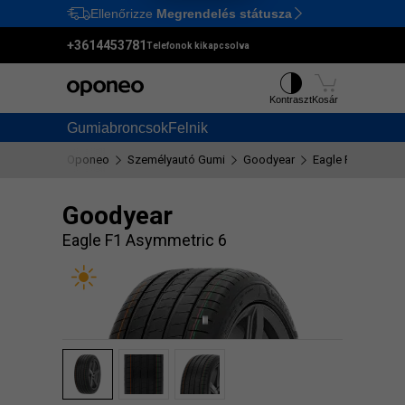
Ellenőrizze
Megrendelés státusza
Ctrl
M
+3614453781
Telefonok kikapcsolva
Kontraszt
Kosár
Gumiabroncsok
Felnik
Oponeo
Személyautó Gumi
Goodyear
Eagle F1 Asymmet
Goodyear
Eagle F1 Asymmetric 6