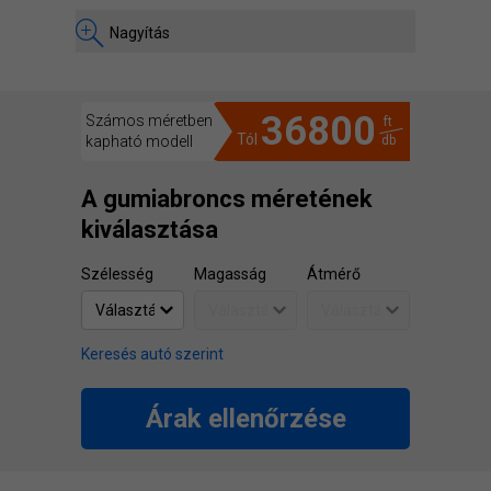
Nagyítás
36800
Számos méretben
ft
Tól
kapható modell
db
A gumiabroncs méretének
kiválasztása
Szélesség
Magasság
Átmérő
Keresés autó szerint
Árak ellenőrzése