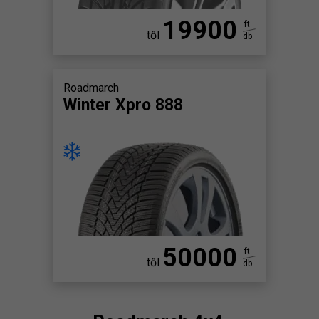
19900
ft
től
db
Roadmarch
Winter Xpro 888
50000
ft
től
db