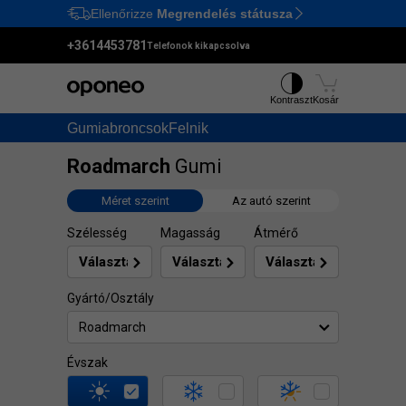
Ellenőrizze
Megrendelés státusza
Ctrl
M
+3614453781
Telefonok kikapcsolva
Kontraszt
Kosár
Gumiabroncsok
Felnik
Roadmarch
Gumi
Méret szerint
Az autó szerint
Szélesség
Magasság
Átmérő
Gyártó/Osztály
Roadmarch
Évszak