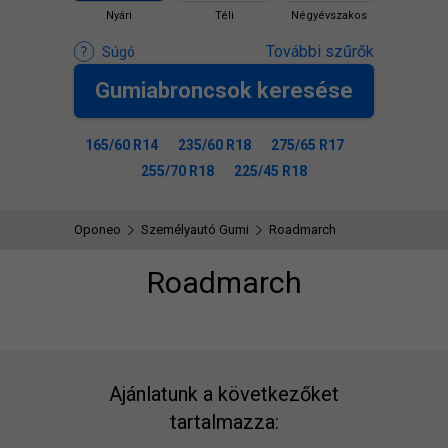
Nyári
Téli
Négyévszakos
További szűrők
Súgó
Gumiabroncsok keresése
165/60 R14
235/60 R18
275/65 R17
255/70 R18
225/45 R18
Oponeo
Személyautó Gumi
Roadmarch
Roadmarch
Ajánlatunk a következőket
tartalmazza: