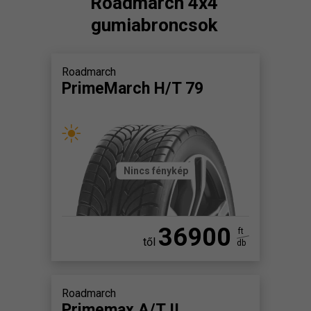
Roadmarch 4x4
gumiabroncsok
Roadmarch
PrimeMarch H/T 79
Nincs fénykép
36900
ft
től
db
Roadmarch
Primemax A/T II