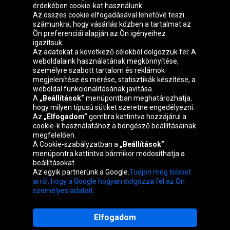
érdekében cookie-kat használunk.
Az összes cookie elfogadásával lehetővé teszi
számunkra, hogy vásárlás közben a tartalmat az
Ön preferenciái alapján az Ön igényeihez
igazítsuk.
Oponeo csoport
Az adatokat a következő célokból dolgozzuk fel: A
weboldalaink használatának megkönnyítése,
személyre szabott tartalom és reklámok
megjelenítése és mérése, statisztikák készítése, a
weboldal funkcionalitásának javítása.
Belgique
Česká
Deutschland
Éire
A
„Beállítások”
menüpontban meghatározhatja,
republika
hogy milyen típusú sütiket szeretne engedélyezni.
Az
„Elfogadom”
gombra kattintva hozzájárul a
cookie-k használatához a böngésző beállításainak
megfelelően.
España
France
Italia
Nederland
A Cookie-szabályzatban a
„Beállítások”
menüpontra kattintva bármikor módosíthatja a
beállításokat.
Az egyik partnerünk a Google.
Tudjon meg többet
Österreich
Polska
Slovenská
United
arról, hogy a Google hogyan dolgozza fel az Ön
republika
Kingdom
személyes adatait.
Elfogadom