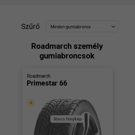
Szűrő
Minden gumiabroncs
Roadmarch személy
gumiabroncsok
Roadmarch
Primestar 66
Nincs fénykép