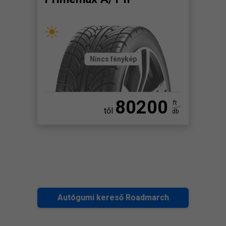
Nincs fénykép
80200
ft
től
db
Autógumi kereső Roadmarch