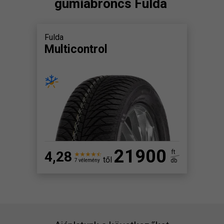
gumiabroncs Fulda
Fulda
Multicontrol
21900
4,28
ft
től
db
7 vélemény