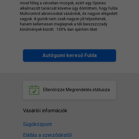
mivel főleg a városban mozgok, ezért egy Oponeo
alkalmazott tanácsát követve úgy döntöttem, hogy Fulda
Multicontrol abroncsokat vásárolok, és nagyon elégedett
vagyok. A gumik nem csak nagyon jól teljesítenek,
hanem kellemesen meglepnek a téli bieszszczady
körülmények között . 100% -ban ajánlom őket.
Autógumi kereső Fulda
Ellenőrizze
Megrendelés státusza
Vásárlói információk
Súgóközpont
Elállás a szerződéstől