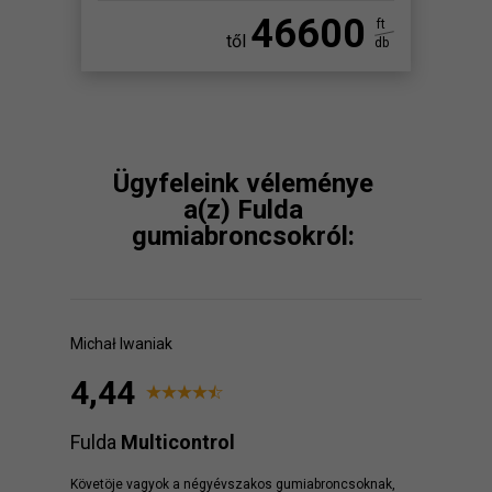
46600
ft
től
db
Ügyfeleink véleménye
a(z) Fulda
gumiabroncsokról:
Michał Iwaniak
4,44
Fulda
Multicontrol
Követöje vagyok a négyévszakos gumiabroncsoknak,