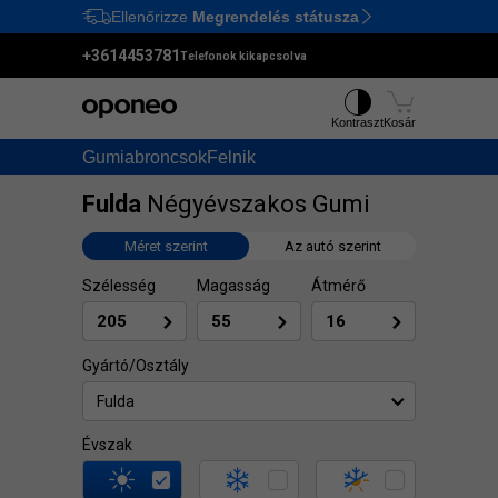
Ellenőrizze
Megrendelés státusza
Ctrl
M
+3614453781
Telefonok kikapcsolva
Kontraszt
Kosár
Gumiabroncsok
Felnik
Fulda
Négyévszakos Gumi
Méret szerint
Az autó szerint
Szélesség
Magasság
Átmérő
Gyártó/Osztály
Fulda
Évszak