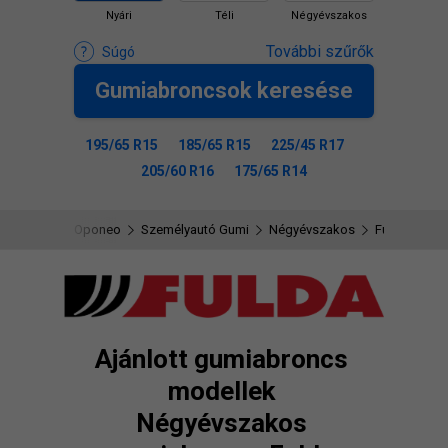
Nyári
Téli
Négyévszakos
További szűrők
Súgó
Gumiabroncsok keresése
195/65 R15
185/65 R15
225/45 R17
205/60 R16
175/65 R14
Oponeo
Személyautó Gumi
Négyévszakos
Fulda
Ajánlott gumiabroncs
modellek
Négyévszakos