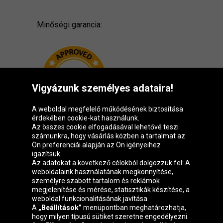
Minőségi garancia:
Vigyázunk személyes adataira!
A weboldal megfelelő működésének biztosítása
érdekében cookie-kat használunk.
Az összes cookie elfogadásával lehetővé teszi
számunkra, hogy vásárlás közben a tartalmat az
Ön preferenciái alapján az Ön igényeihez
igazítsuk.
Oponeo csoport
Az adatokat a következő célokból dolgozzuk fel: A
weboldalaink használatának megkönnyítése,
személyre szabott tartalom és reklámok
megjelenítése és mérése, statisztikák készítése, a
weboldal funkcionalitásának javítása.
Belgique
Česká
Deutschland
Éire
A
„Beállítások”
menüpontban meghatározhatja,
republika
hogy milyen típusú sütiket szeretne engedélyezni.