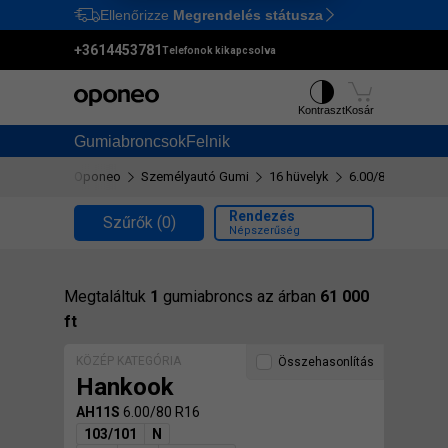
Ellenőrizze
Megrendelés státusza
Ctrl
M
+3614453781
Telefonok kikapcsolva
Kontraszt
Kosár
Gumiabroncsok
Felnik
Oponeo
Személyautó Gumi
16 hüvelyk
6.00/80 R16
Rendezés
Szűrők
(0)
Népszerűség
Megtaláltuk
1
gumiabroncs az árban
61 000
ft
KÖZÉP KATEGÓRIA
Összehasonlítás
Hankook
AH11S
6.00/80 R16
103/101
N