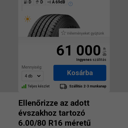
D
D
A 69dB
Véleményeket gyűjtünk
61 000
ft
db
Ingyenes
szállitás
Mennyiség:
Kosárba
Teljes készlet
Szállítás 2-3 munkanap
Ellenőrizze az adott
évszakhoz tartozó
6.00/80 R16 méretű