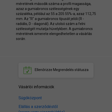
méretének második száma a profil magassága,
azaz a gumiabroncs szélességének egy
százaléka, például az 55 a 205 55%-a, azaz 112,75
mm. Az "R" a gumiabroncs típusát jelöli (R -
radiális, D - diagonál). Az utolsó szám a felni
szélességét mutatja hüvelykben. A gumiabroncs
méretének ismerete elengedhetetlen a vásárlás
során.
Ellenőrizze
Megrendelés státusza
Vásárlói információk
Súgóközpont
Elállás a szerződéstől