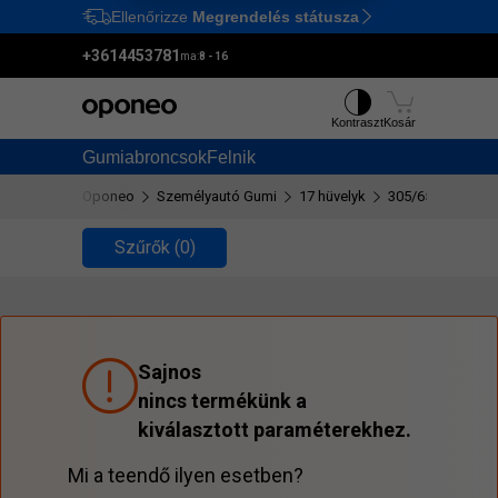
Ellenőrizze
Megrendelés státusza
Ctrl
M
+3614453781
ma:
8 - 16
Kontraszt
Kosár
Gumiabroncsok
Felnik
Oponeo
Személyautó Gumi
17 hüvelyk
305/65 R17
Szűrők
(0)
Sajnos
nincs termékünk a
kiválasztott paraméterekhez.
Mi a teendő ilyen esetben?