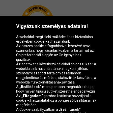
Vigyázunk személyes adataira!
A weboldal megfelelő működésének biztosítása
érdekében cookie-kat használunk.
Az összes cookie elfogadásával lehetővé teszi
számunkra, hogy vásárlás közben a tartalmat az
Ön preferenciái alapján az Ön igényeihez
igazítsuk.
Oponeo csoport
Az adatokat a következő célokból dolgozzuk fel: A
weboldalaink használatának megkönnyítése,
személyre szabott tartalom és reklámok
megjelenítése és mérése, statisztikák készítése, a
weboldal funkcionalitásának javítása.
Belgique
Česká
Deutschland
Éire
A
„Beállítások”
menüpontban meghatározhatja,
republika
hogy milyen típusú sütiket szeretne engedélyezni.
Az
„Elfogadom”
gombra kattintva hozzájárul a
cookie-k használatához a böngésző beállításainak
megfelelően.
España
France
Italia
Nederland
A Cookie-szabályzatban a
„Beállítások”