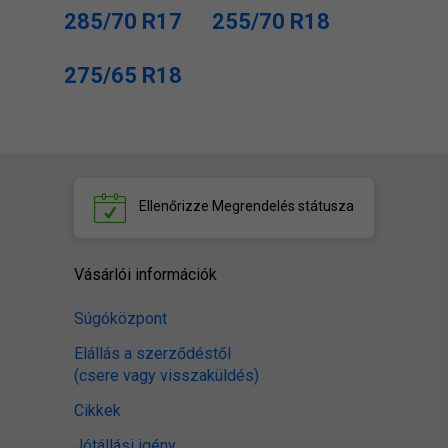
285/70 R17
255/70 R18
275/65 R18
Ellenőrizze
Megrendelés státusza
Vásárlói információk
Súgóközpont
Elállás a szerződéstől
(csere vagy visszaküldés)
Cikkek
Jótállási igény