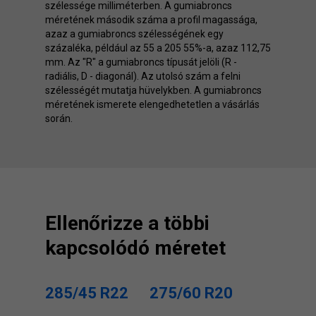
szélessége milliméterben. A gumiabroncs
méretének második száma a profil magassága,
azaz a gumiabroncs szélességének egy
százaléka, például az 55 a 205 55%-a, azaz 112,75
mm. Az "R" a gumiabroncs típusát jelöli (R -
radiális, D - diagonál). Az utolsó szám a felni
szélességét mutatja hüvelykben. A gumiabroncs
méretének ismerete elengedhetetlen a vásárlás
során.
Ellenőrizze a többi
kapcsolódó méretet
285/45 R22
275/60 R20