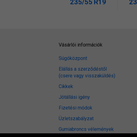
235/55 R19
23
Vásárlói információk
Súgóközpont
Elállás a szerződéstől
(csere vagy visszaküldés)
Cikkek
Jótállási igény
Fizetési módok
Üzletszabályzat
Gumiabroncs vélemények