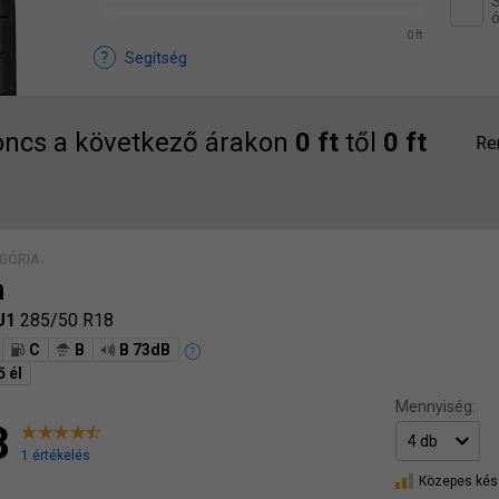
S
ó
0 ft
Segítség
ncs a következő árakon
0 ft
től
0 ft
Re
GÓRIA
n
RU1
285/50 R18
C
B
B 73dB
ő él
Mennyiség:
8
1 értékelés
Közepes kés