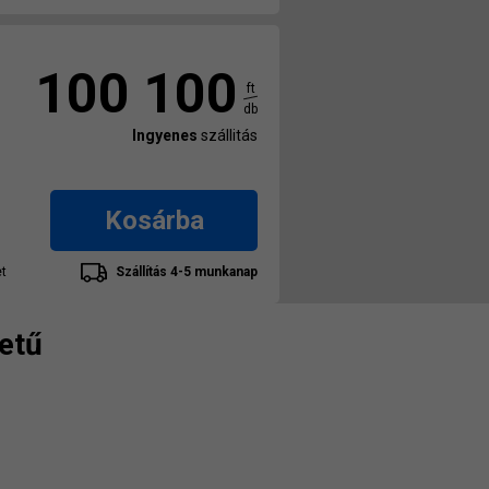
100 100
ft
db
Ingyenes
szállitás
Kosárba
t
Szállítás 4-5 munkanap
etű