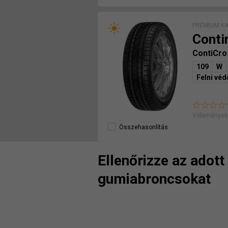
PRÉMIUM K
Conti
ContiCr
109
W
Felni véd
Véleményeke
Összehasonlítás
Ellenőrizze az adot
gumiabroncsokat