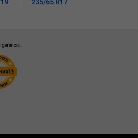
R19
235/65 R17
 garancia: