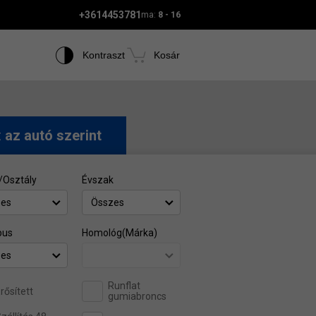
+3614453781
ma:
8 - 16
Kontraszt
Kosár
t
az autó szerint
/Osztály
Évszak
zes
Összes
pus
Homológ(Márka)
zes
Runflat
rősített
gumiabroncs