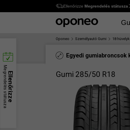
Ellenőrizze
Megrendelés státusza
Ctrl
M
Gu
Oponeo
Személyautó Gumi
18 hüvelyk
Egyedi gumiabroncsok 
Megrendelés státusza
Gumi 285/50 R18
Ellenőrizze