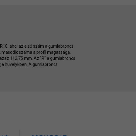
0 R18, ahol az első szám a gumiabroncs
k második száma a profil magassága,
 azaz 112,75 mm. Az "R" a gumiabroncs
utatja hüvelykben. A gumiabroncs