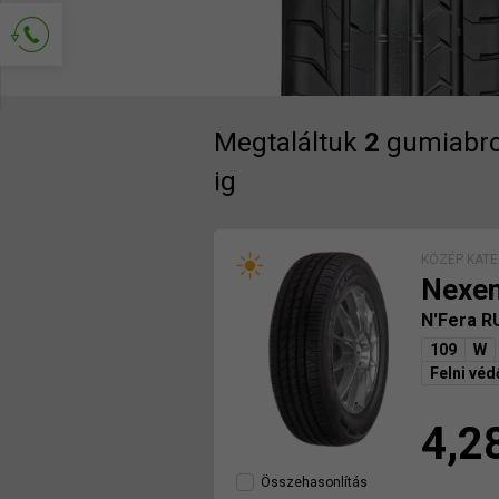
Kapcsolat kérése
Megtaláltuk
2
gumiabro
ig
KÖZÉP KATE
Nexe
N'Fera 
109
W
Felni véd
4,2
Összehasonlítás