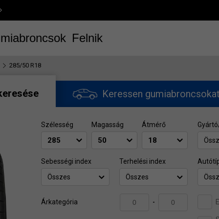
miabroncsok
Felnik
285/50 R18
keresése
Keressen gumiabroncsoka
Szélesség
Magasság
Átmérő
Gyártó
Öss
Sebességi index
Terhelési index
Autótí
Összes
Összes
Öss
E
Árkategória
-