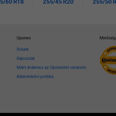
5/60 R18
255/45 R20
255/50 
Oponeo
Minőségi
Rólunk
Kapcsolat
Miért érdemes az Oponeótól vásárolni
Adatvédelmi politika