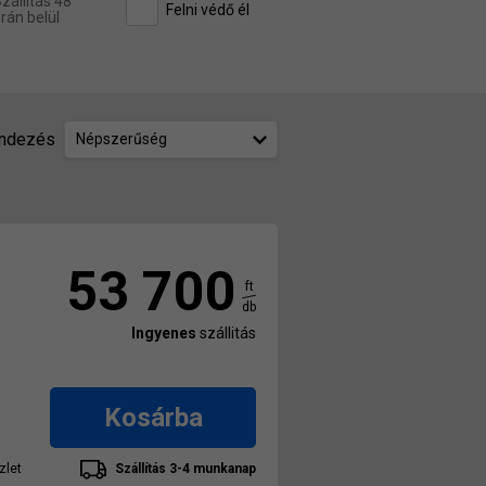
zállítás 48
Felni védő él
rán belül
ndezés
Népszerűség
53 700
ft
db
Ingyenes
szállitás
Kosárba
zlet
Szállítás 3-4 munkanap