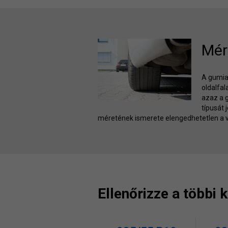
Mér
A gumiab
oldalfa
azaz a 
típusát 
méretének ismerete elengedhetetlen a v
Ellenőrizze a többi