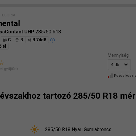
ATEGÓRIA
nental
ossContact UHP
285/50 R18
C
B
B 74dB
ő él
Mennyiség:
t gyűjtünk
Kevés készle
t évszakhoz tartozó 285/50 R18 mér
285/50 R18 Nyári Gumiabroncs