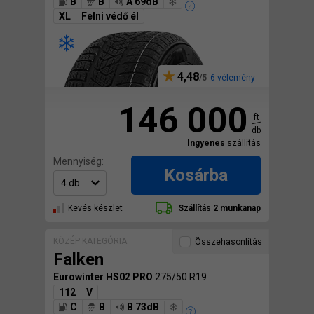
B
B
A 69dB
XL
Felni védő él
4,48
6 vélemény
146 000
ft
db
Ingyenes
szállitás
Mennyiség:
Kosárba
Kevés készlet
Szállítás 2 munkanap
KÖZÉP KATEGÓRIA
Összehasonlítás
Falken
Eurowinter HS02 PRO
275/50 R19
112
V
C
B
B 73dB