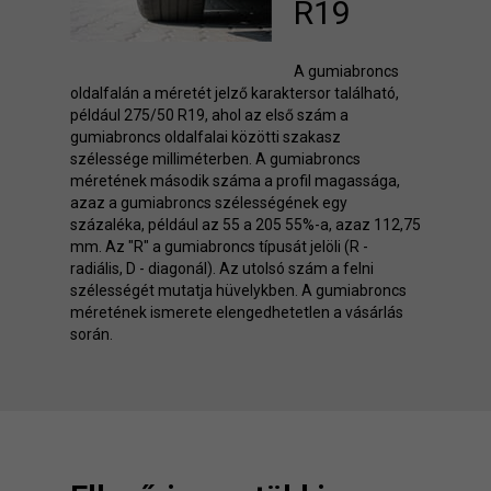
R19
A gumiabroncs
oldalfalán a méretét jelző karaktersor található,
például 275/50 R19, ahol az első szám a
gumiabroncs oldalfalai közötti szakasz
szélessége milliméterben. A gumiabroncs
méretének második száma a profil magassága,
azaz a gumiabroncs szélességének egy
százaléka, például az 55 a 205 55%-a, azaz 112,75
mm. Az "R" a gumiabroncs típusát jelöli (R -
radiális, D - diagonál). Az utolsó szám a felni
szélességét mutatja hüvelykben. A gumiabroncs
méretének ismerete elengedhetetlen a vásárlás
során.