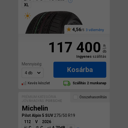
XL
4,56
3 vélemény
117 400
ft
db
Ingyenes
szállitás
Mennyiség:
Kosárba
Kevés készlet
Szállítás 2 munkanap
PRÉMIUM KATEGÓRIA
Összehasonlítás
JÓVÁHAGYÁS:
PORSCHE
Michelin
Pilot Alpin 5 SUV
275/50 R19
112
V
2026
C
C
A 70dB