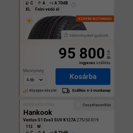
C
A
A 70dB
XL
Felni védő él
Véleményeket gyűjtünk
95 800
ft
db
Ingyenes
szállitás
Mennyiség:
Kosárba
Közepes készlet
Szállítás 4-5 munkanap
KÖZÉP KATEGÓRIA
Összehasonlítás
Hankook
Ventus S1 Evo3 SUV K127A
275/50 R19
112
W
C
A
B 73dB