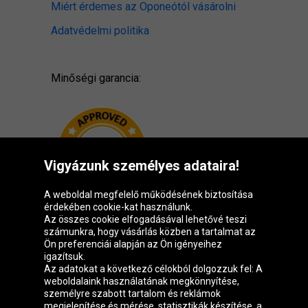
Miért érdemes az Oponeótól vásárolni
Adatvédelmi politika
Minőségi garancia:
Vigyázunk személyes adataira!
A weboldal megfelelő működésének biztosítása
érdekében cookie-kat használunk.
Az összes cookie elfogadásával lehetővé teszi
számunkra, hogy vásárlás közben a tartalmat az
Ön preferenciái alapján az Ön igényeihez
igazítsuk.
Oponeo csoport
Az adatokat a következő célokból dolgozzuk fel: A
weboldalaink használatának megkönnyítése,
személyre szabott tartalom és reklámok
megjelenítése és mérése, statisztikák készítése, a