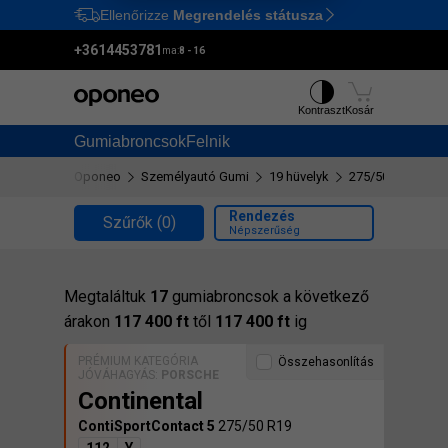
Ellenőrizze
Megrendelés státusza
Ctrl
M
+3614453781
ma:
8 - 16
Kontraszt
Kosár
Gumiabroncsok
Felnik
Oponeo
Személyautó Gumi
19 hüvelyk
275/50 R19
Rendezés
Szűrők
(0)
Népszerűség
Megtaláltuk
17
gumiabroncsok a következő
árakon
117 400 ft
től
117 400 ft
ig
PRÉMIUM KATEGÓRIA
Összehasonlítás
JÓVÁHAGYÁS:
PORSCHE
Continental
ContiSportContact 5
275/50 R19