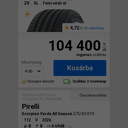
ZR
XL
Felni védő él
4,72
20 vélemény
104 400
ft
db
Ingyenes
szállitás
Mennyiség:
Kosárba
Közepes készlet
Szállítás 2 munkanap
PRÉMIUM KATEGÓRIA
Összehasonlítás
JÓVÁHAGYÁS:
PORSCHE
Pirelli
Scorpion Verde All Season
275/50 R19
112
V
2026
B
B
A 69dB