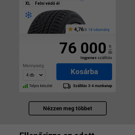
XL
Felni védő él
4,76
18 vélemény
76 000
ft
db
Ingyenes
szállitás
Mennyiség:
Kosárba
Teljes készlet
Szállítás 3-4 munkanap
Nézzen meg többet