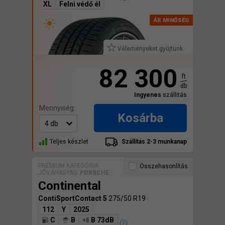
XL
Felni védő él
Véleményeket gyűjtünk
82 300
ft
db
Ingyenes
szállitás
Mennyiség:
Kosárba
Teljes készlet
Szállítás 2-3 munkanap
PRÉMIUM KATEGÓRIA
Összehasonlítás
JÓVÁHAGYÁS:
PORSCHE
Continental
ContiSportContact 5
275/50 R19
112
Y
2025
C
B
B 73dB