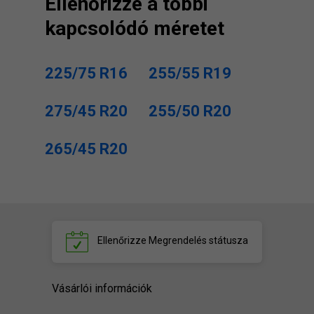
Ellenőrizze a többi
kapcsolódó méretet
225/75 R16
255/55 R19
275/45 R20
255/50 R20
265/45 R20
Ellenőrizze
Megrendelés státusza
Vásárlói információk