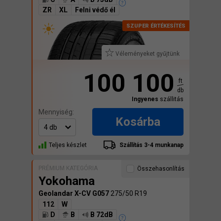
ZR
XL
Felni védő él
Véleményeket gyűjtünk
100 100
ft
db
Ingyenes
szállitás
Mennyiség:
Kosárba
Teljes készlet
Szállítás 3-4 munkanap
PRÉMIUM KATEGÓRIA
Összehasonlítás
Yokohama
Geolandar X-CV G057
275/50 R19
112
W
D
B
B 72dB