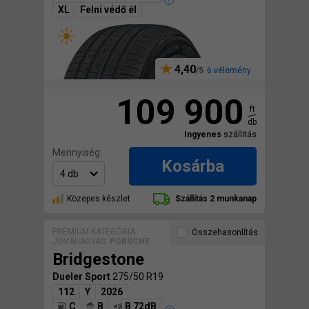
XL
Felni védő él
4,40
6 vélemény
109 900
ft
db
Ingyenes
szállitás
Mennyiség:
Kosárba
Közepes készlet
Szállítás 2 munkanap
PRÉMIUM KATEGÓRIA
Összehasonlítás
JÓVÁHAGYÁS:
PORSCHE
Bridgestone
Dueler Sport
275/50 R19
112
Y
2026
C
B
B 72dB