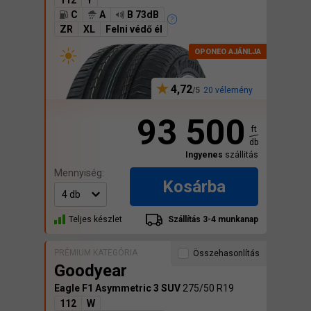
112
Y
C
A
B 73dB
ZR
XL
Felni védő él
4,72
20 vélemény
93 500
ft
db
Ingyenes
szállitás
Mennyiség:
Kosárba
Teljes készlet
Szállítás 3-4 munkanap
PRÉMIUM KATEGÓRIA
Összehasonlítás
Goodyear
Eagle F1 Asymmetric 3 SUV
275/50 R19
112
W