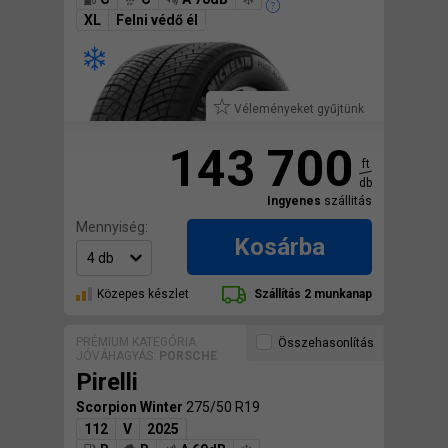
XL
Felni védő él
Véleményeket gyűjtünk
143 700
ft
db
Ingyenes
szállitás
Mennyiség:
Kosárba
Közepes készlet
Szállítás 2 munkanap
PRÉMIUM KATEGÓRIA
Összehasonlítás
JÓVÁHAGYÁS:
PORSCHE
Pirelli
Scorpion Winter
275/50 R19
112
V
2025