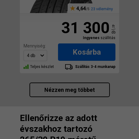
4,64
23 vélemény
31 300
ft
db
Ingyenes
szállitás
Mennyiség:
Kosárba
Teljes készlet
Szállítás 3-4 munkanap
Nézzen meg többet
Ellenőrizze az adott
évszakhoz tartozó