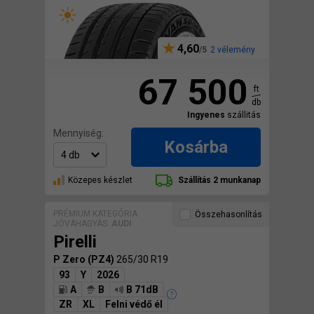
4,60
2 vélemény
67 500
ft
db
Ingyenes
szállitás
Mennyiség:
Kosárba
Közepes készlet
Szállítás 2 munkanap
PRÉMIUM KATEGÓRIA
Összehasonlítás
JÓVÁHAGYÁS:
AUDI
Pirelli
P Zero (PZ4)
265/30 R19
93
Y
2026
A
B
B 71dB
ZR
XL
Felni védő él