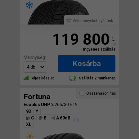
Véleményeket gyűjtünk
119 800
ft
db
Ingyenes
szállitás
Mennyiség:
Kosárba
Teljes készlet
Szállítás 2 munkanap
Összehasonlítás
Fortuna
Ecoplus UHP 2
265/30 R19
93
Y
C
B
A 69dB
XL