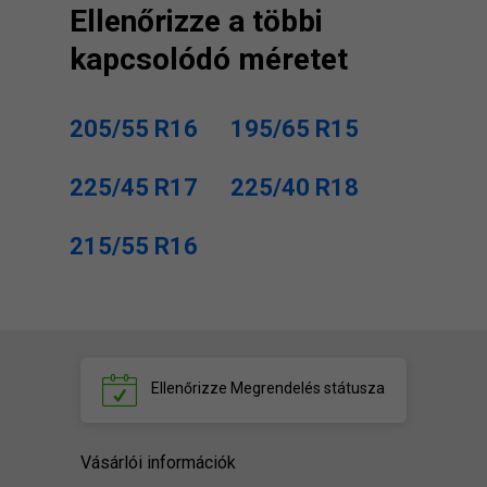
Ellenőrizze a többi
kapcsolódó méretet
205/55 R16
195/65 R15
225/45 R17
225/40 R18
215/55 R16
Ellenőrizze
Megrendelés státusza
Vásárlói információk