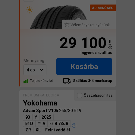
Véleményeket gyűjtünk
29 100
ft
db
Ingyenes
szállitás
Mennyiség:
Kosárba
Teljes készlet
Szállítás 3-4 munkanap
PRÉMIUM KATEGÓRIA
Összehasonlítás
Yokohama
Advan Sport V105
265/30 R19
93
Y
2025
D
A
B 73dB
ZR
XL
Felni védő él