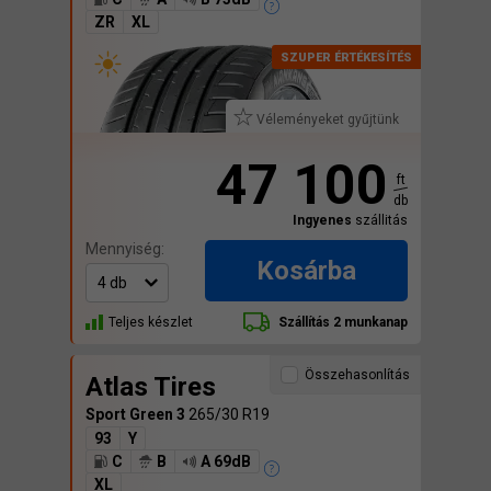
ZR
XL
Véleményeket gyűjtünk
47 100
ft
db
Ingyenes
szállitás
Mennyiség:
Kosárba
Teljes készlet
Szállítás 2 munkanap
Összehasonlítás
Atlas Tires
Sport Green 3
265/30 R19
93
Y
C
B
A 69dB
XL