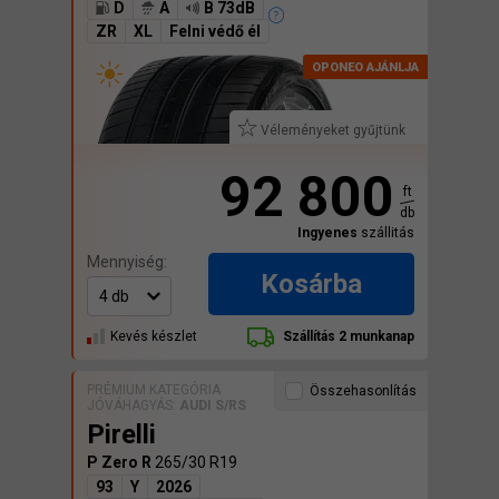
D
A
B 73dB
ZR
XL
Felni védő él
Véleményeket gyűjtünk
92 800
ft
db
Ingyenes
szállitás
Mennyiség:
Kosárba
Kevés készlet
Szállítás 2 munkanap
PRÉMIUM KATEGÓRIA
Összehasonlítás
JÓVÁHAGYÁS:
AUDI S/RS
Pirelli
P Zero R
265/30 R19
93
Y
2026