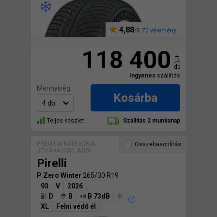
4,88
70 vélemény
118 400
ft
db
Ingyenes
szállitás
Mennyiség:
Kosárba
Teljes készlet
Szállítás 2 munkanap
PRÉMIUM KATEGÓRIA
Összehasonlítás
JÓVÁHAGYÁS:
AUDI
Pirelli
P Zero Winter
265/30 R19
93
V
2026
D
B
B 73dB
XL
Felni védő él