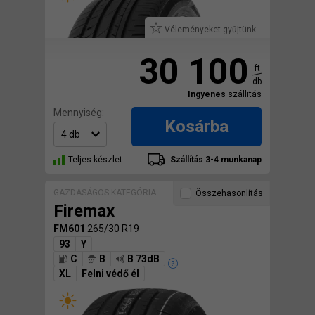
Véleményeket gyűjtünk
30 100
ft
db
Ingyenes
szállitás
Mennyiség:
Kosárba
Teljes készlet
Szállítás 3-4 munkanap
GAZDASÁGOS KATEGÓRIA
Összehasonlítás
Firemax
FM601
265/30 R19
93
Y
C
B
B 73dB
XL
Felni védő él