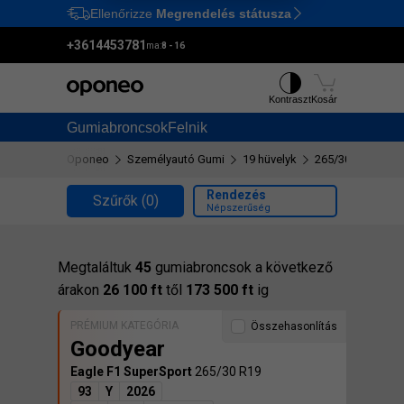
Ellenőrizze
Megrendelés státusza
Ctrl
M
+3614453781
ma:
8 - 16
Kontraszt
Kosár
Gumiabroncsok
Felnik
Oponeo
Személyautó Gumi
19 hüvelyk
265/30 R19
Rendezés
Szűrők
(0)
Népszerűség
Megtaláltuk
45
gumiabroncsok a következő
árakon
26 100 ft
től
173 500 ft
ig
PRÉMIUM KATEGÓRIA
Összehasonlítás
Goodyear
Eagle F1 SuperSport
265/30 R19
93
Y
2026