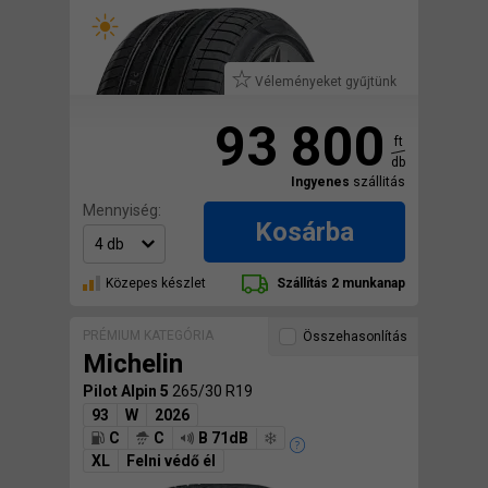
Véleményeket gyűjtünk
93 800
ft
db
Ingyenes
szállitás
Mennyiség:
Kosárba
Közepes készlet
Szállítás 2 munkanap
PRÉMIUM KATEGÓRIA
Összehasonlítás
Michelin
Pilot Alpin 5
265/30 R19
93
W
2026
C
C
B 71dB
XL
Felni védő él