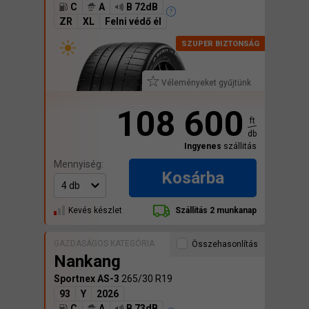
C
A
B 72dB
ZR
XL
Felni védő él
Véleményeket gyűjtünk
108 600
ft
db
Ingyenes
szállitás
Mennyiség:
Kosárba
Kevés készlet
Szállítás 2 munkanap
GAZDASÁGOS KATEGÓRIA
Összehasonlítás
Nankang
Sportnex AS-3
265/30 R19
93
Y
2026
C
A
B 73dB