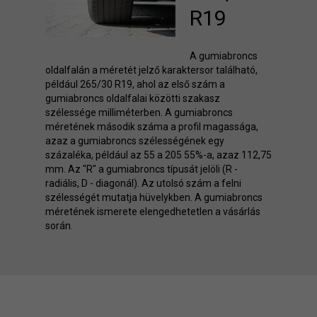
R19
A gumiabroncs
oldalfalán a méretét jelző karaktersor található,
például 265/30 R19, ahol az első szám a
gumiabroncs oldalfalai közötti szakasz
szélessége milliméterben. A gumiabroncs
méretének második száma a profil magassága,
azaz a gumiabroncs szélességének egy
százaléka, például az 55 a 205 55%-a, azaz 112,75
mm. Az "R" a gumiabroncs típusát jelöli (R -
radiális, D - diagonál). Az utolsó szám a felni
szélességét mutatja hüvelykben. A gumiabroncs
méretének ismerete elengedhetetlen a vásárlás
során.