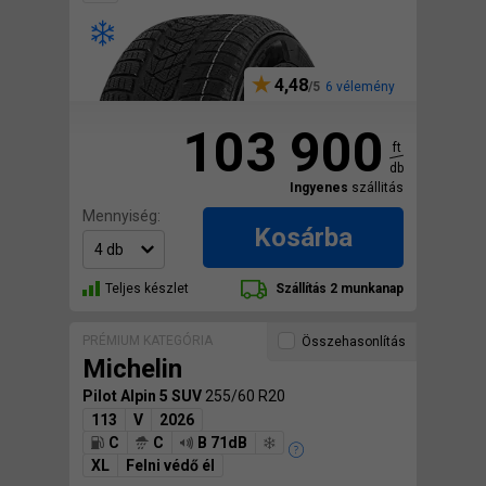
4,48
6 vélemény
103 900
ft
db
Ingyenes
szállitás
Mennyiség:
Kosárba
Teljes készlet
Szállítás 2 munkanap
PRÉMIUM KATEGÓRIA
Összehasonlítás
Michelin
Pilot Alpin 5 SUV
255/60 R20
113
V
2026
C
C
B 71dB
XL
Felni védő él