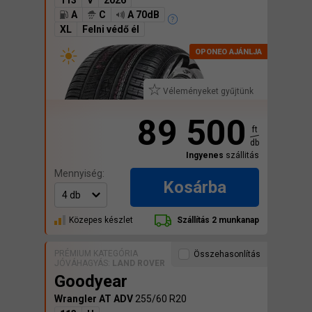
113
V
2026
A
C
A 70dB
XL
Felni védő él
Véleményeket gyűjtünk
89 500
ft
db
Ingyenes
szállitás
Mennyiség:
Kosárba
Közepes készlet
Szállítás 2 munkanap
PRÉMIUM KATEGÓRIA
Összehasonlítás
JÓVÁHAGYÁS:
LAND ROVER
Goodyear
Wrangler AT ADV
255/60 R20