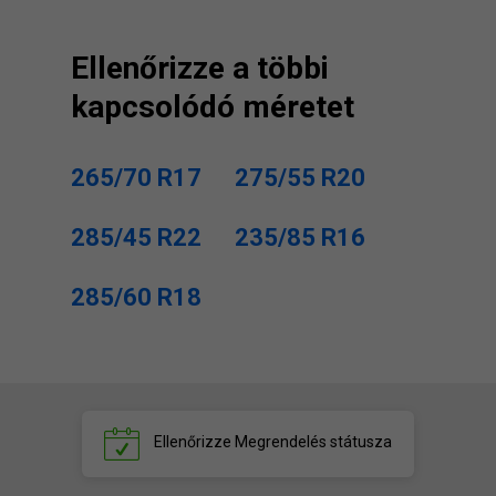
Ellenőrizze a többi
kapcsolódó méretet
265/70 R17
275/55 R20
285/45 R22
235/85 R16
285/60 R18
Ellenőrizze
Megrendelés státusza