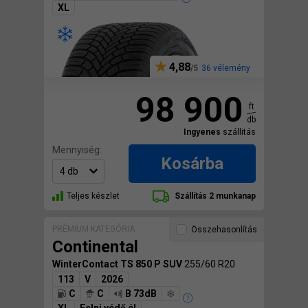
XL
4,88
36 vélemény
98 900
ft
db
Ingyenes
szállitás
Mennyiség:
Kosárba
Teljes készlet
Szállítás 2 munkanap
PRÉMIUM KATEGÓRIA
Összehasonlítás
Continental
WinterContact TS 850 P SUV
255/60 R20
113
V
2026
C
C
B 73dB