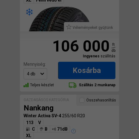
XL
Felni védő él
Véleményeket gyűjtünk
106 000
ft
db
Ingyenes
szállitás
Mennyiség:
Kosárba
Teljes készlet
Szállítás 2 munkanap
GAZDASÁGOS KATEGÓRIA
Összehasonlítás
Nankang
Winter Activa SV-4
255/60 R20
113
V
C
B
71dB
XL