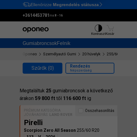
Ellenőrizze
Megrendelés státusza
Ctrl
M
+3614453781
ma:
8 - 16
Kontraszt
Kosár
Gumiabroncsok
Felnik
Oponeo
Személyautó Gumi
20 hüvelyk
255/60 R20
Rendezés
Szűrők
(0)
Népszerűség
Megtaláltuk
25
gumiabroncsok a következő
árakon
59 800 ft
től
116 600 ft
ig
PRÉMIUM KATEGÓRIA
Összehasonlítás
JÓVÁHAGYÁS:
LAND ROVER
Pirelli
Scorpion Zero All Season
255/60 R20