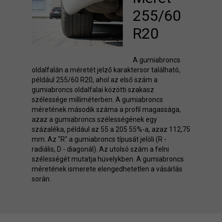
255/60
R20
A gumiabroncs
oldalfalán a méretét jelző karaktersor található,
például 255/60 R20, ahol az első szám a
gumiabroncs oldalfalai közötti szakasz
szélessége milliméterben. A gumiabroncs
méretének második száma a profil magassága,
azaz a gumiabroncs szélességének egy
százaléka, például az 55 a 205 55%-a, azaz 112,75
mm. Az "R" a gumiabroncs típusát jelöli (R -
radiális, D - diagonál). Az utolsó szám a felni
szélességét mutatja hüvelykben. A gumiabroncs
méretének ismerete elengedhetetlen a vásárlás
során.