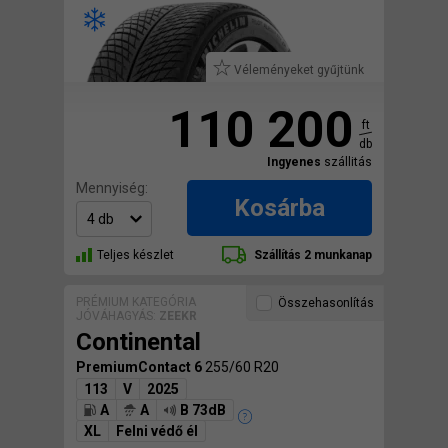
Véleményeket gyűjtünk
110 200
ft
db
Ingyenes
szállitás
Mennyiség:
Kosárba
Teljes készlet
Szállítás 2 munkanap
PRÉMIUM KATEGÓRIA
Összehasonlítás
JÓVÁHAGYÁS:
ZEEKR
Continental
PremiumContact 6
255/60 R20
113
V
2025
A
A
B 73dB
XL
Felni védő él