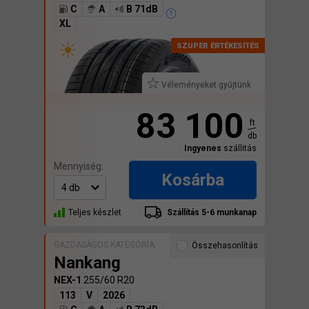
C
A
B 71dB
XL
Véleményeket gyűjtünk
83 100
ft
db
Ingyenes
szállitás
Mennyiség:
Kosárba
Teljes készlet
Szállítás 5-6 munkanap
GAZDASÁGOS KATEGÓRIA
Összehasonlítás
Nankang
NEX-1
255/60 R20
113
V
2026