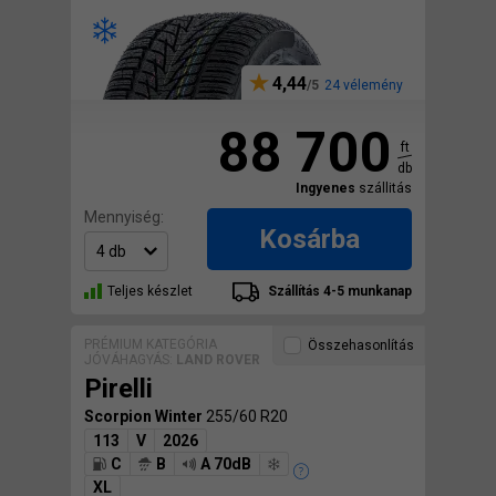
4,44
24 vélemény
88 700
ft
db
Ingyenes
szállitás
Mennyiség:
Kosárba
Teljes készlet
Szállítás 4-5 munkanap
PRÉMIUM KATEGÓRIA
Összehasonlítás
JÓVÁHAGYÁS:
LAND ROVER
Pirelli
Scorpion Winter
255/60 R20
113
V
2026
C
B
A 70dB
XL