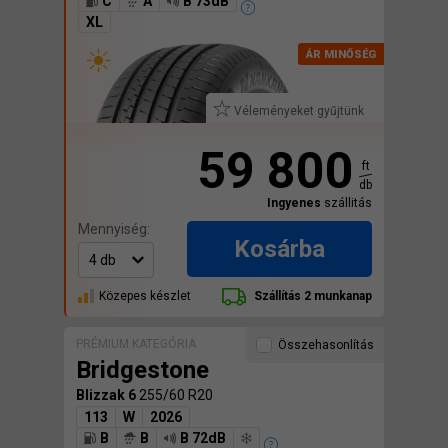
C
A
B 73dB
XL
Véleményeket gyűjtünk
59 800
ft
db
Ingyenes
szállitás
Mennyiség:
Kosárba
Közepes készlet
Szállítás 2 munkanap
PRÉMIUM KATEGÓRIA
Összehasonlítás
Bridgestone
Blizzak 6
255/60 R20
113
W
2026
B
B
B 72dB