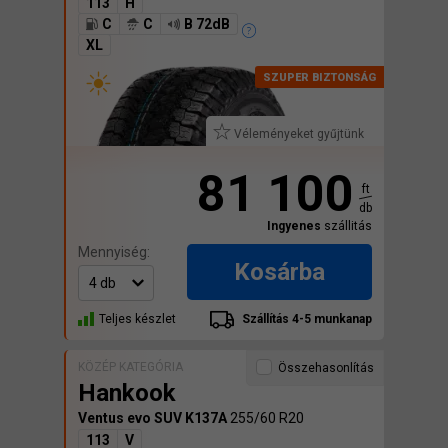
113
H
C
C
B 72dB
XL
Véleményeket gyűjtünk
81 100
ft
db
Ingyenes
szállitás
Mennyiség:
Kosárba
Teljes készlet
Szállítás 4-5 munkanap
KÖZÉP KATEGÓRIA
Összehasonlítás
Hankook
Ventus evo SUV K137A
255/60 R20
113
V