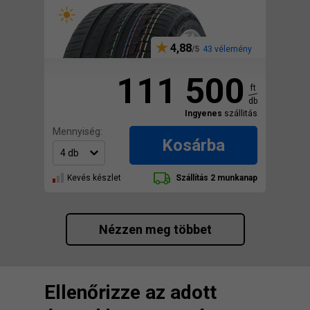
4,88
43 vélemény
111 500
ft
db
Ingyenes
szállitás
Mennyiség:
Kosárba
Kevés készlet
Szállítás 2 munkanap
Nézzen meg többet
Ellenőrizze az adott