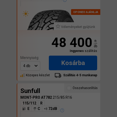
Véleményeket gyűjtünk
48 400
ft
db
Ingyenes
szállitás
Mennyiség:
Kosárba
Közepes készlet
Szállítás 4-5 munkanap
Összehasonlítás
Sunfull
MONT-PRO AT782
215/85 R16
115/112
R
E
C
72dB