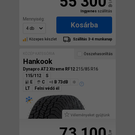
55 300
db
Ingyenes
szállitás
Mennyiség:
Kosárba
Közepes készlet
Szállítás 3-4 munkanap
KÖZÉP KATEGÓRIA
Összehasonlítás
Hankook
Dynapro AT2 Xtreme RF12
215/85 R16
115/112
S
E
C
B 73dB
LT
Felni védő él
Véleményeket gyűjtünk
73 100
ft