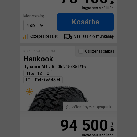
db
Ingyenes
szállitás
Mennyiség:
Kosárba
Közepes készlet
Szállítás 4-5 munkanap
KÖZÉP KATEGÓRIA
Összehasonlítás
Hankook
Dynapro MT2 RT05
215/85 R16
115/112
Q
LT
Felni védő él
Véleményeket gyűjtünk
94 500
ft
db
Ingyenes
szállitás