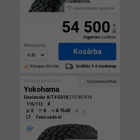
Véleményeket gyűjtünk
54 500
ft
db
Ingyenes
szállitás
Mennyiség:
Kosárba
Közepes készlet
Szállítás 3-4 munkanap
PRÉMIUM KATEGÓRIA
Összehasonlítás
Yokohama
Geolandar A/T4 G018
215/85 R16
115/112
R
E
B
B 75dB
LT
Felni védő él