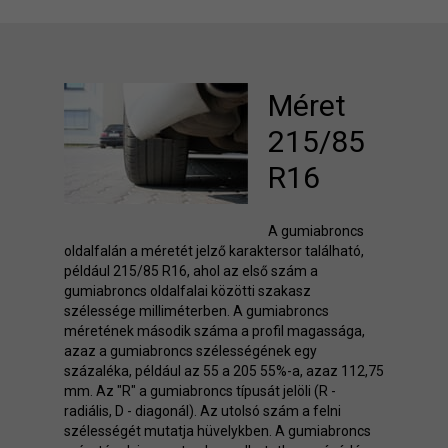
Méret
215/85
R16
A gumiabroncs
oldalfalán a méretét jelző karaktersor található,
például 215/85 R16, ahol az első szám a
gumiabroncs oldalfalai közötti szakasz
szélessége milliméterben. A gumiabroncs
méretének második száma a profil magassága,
azaz a gumiabroncs szélességének egy
százaléka, például az 55 a 205 55%-a, azaz 112,75
mm. Az "R" a gumiabroncs típusát jelöli (R -
radiális, D - diagonál). Az utolsó szám a felni
szélességét mutatja hüvelykben. A gumiabroncs