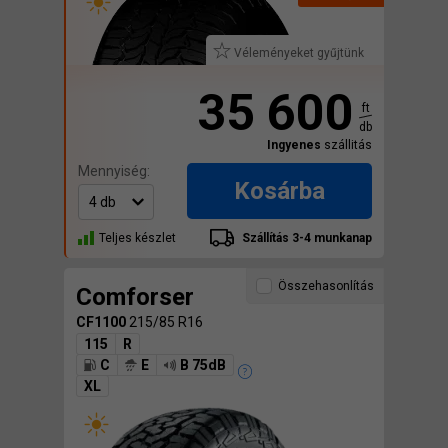
Véleményeket gyűjtünk
35 600
ft
db
Ingyenes
szállitás
Mennyiség:
Kosárba
Teljes készlet
Szállítás 3-4 munkanap
Összehasonlítás
Comforser
CF1100
215/85 R16
115
R
C
E
B 75dB
XL