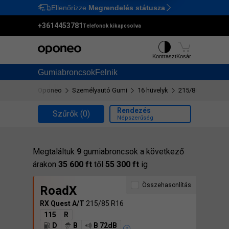
Ellenőrizze
Megrendelés státusza
Ctrl
M
+3614453781
Telefonok kikapcsolva
Kontraszt
Kosár
Gumiabroncsok
Felnik
Oponeo
Személyautó Gumi
16 hüvelyk
215/85 R16
Rendezés
Szűrők
(0)
Népszerűség
Megtaláltuk
9
gumiabroncsok a következő
árakon
35 600 ft
től
55 300 ft
ig
Összehasonlítás
RoadX
RX Quest A/T
215/85 R16
115
R
D
B
B 72dB