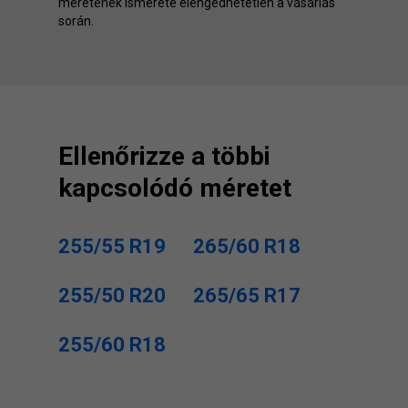
méretének ismerete elengedhetetlen a vásárlás
során.
Ellenőrizze a többi
kapcsolódó méretet
255/55 R19
265/60 R18
255/50 R20
265/65 R17
255/60 R18