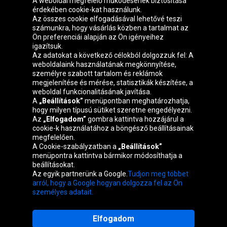
A weboldal megfelelő működésének biztosítása
érdekében cookie-kat használunk.
Az összes cookie elfogadásával lehetővé teszi
számunkra, hogy vásárlás közben a tartalmat az
Ön preferenciái alapján az Ön igényeihez
igazítsuk.
Oponeo csoport
Az adatokat a következő célokból dolgozzuk fel: A
weboldalaink használatának megkönnyítése,
személyre szabott tartalom és reklámok
megjelenítése és mérése, statisztikák készítése, a
weboldal funkcionalitásának javítása.
Belgique
Česká
Deutschland
Éire
A
„Beállítások”
menüpontban meghatározhatja,
republika
hogy milyen típusú sütiket szeretne engedélyezni.
Az
„Elfogadom”
gombra kattintva hozzájárul a
cookie-k használatához a böngésző beállításainak
megfelelően.
España
France
Italia
Nederland
A Cookie-szabályzatban a
„Beállítások”
menüpontra kattintva bármikor módosíthatja a
beállításokat.
Az egyik partnerünk a Google.
Tudjon meg többet
Österreich
Polska
Slovenská
United
arról, hogy a Google hogyan dolgozza fel az Ön
republika
Kingdom
személyes adatait.
Elfogadom