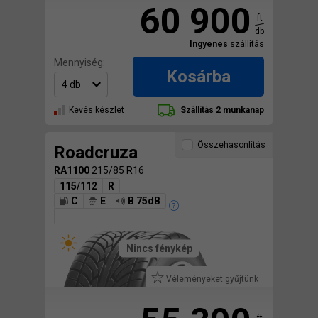
60 900
ft
db
Ingyenes
szállitás
Mennyiség:
Kosárba
Kevés készlet
Szállítás 2 munkanap
Összehasonlítás
Roadcruza
RA1100
215/85 R16
115/112
R
C
E
B 75dB
Nincs fénykép
Véleményeket gyűjtünk
ft