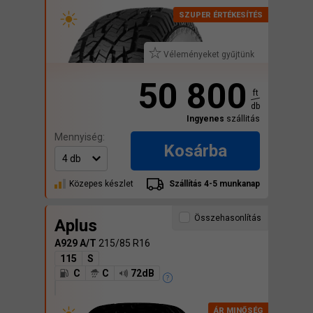
Véleményeket gyűjtünk
50 800
ft
db
Ingyenes
szállitás
Mennyiség:
Kosárba
Közepes készlet
Szállítás 4-5 munkanap
Összehasonlítás
Aplus
A929 A/T
215/85 R16
115
S
C
C
72dB