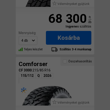
Véleményeket gyűjtünk
68 300
ft
db
Ingyenes
szállitás
Mennyiség:
Kosárba
Teljes készlet
Szállítás 3-4 munkanap
Összehasonlítás
Comforser
CF 3000
215/85 R16
115/112
Q
2026
Véleményeket gyűjtünk