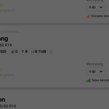
et gyűjtünk
Közepes kés
S KATEGÓRIA
ang
60 R14
2025
D
B
B 71dB
Mennyiség:
t gyűjtünk
Teljes készle
on
5/60 R14