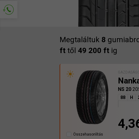
Kapcsolat kérése
Megtaláltuk
8
gumiabro
ft
től
49 200 ft
ig
GAZDASÁGO
Nank
NS 20
20
88
H
4,3
Összehasonlítás