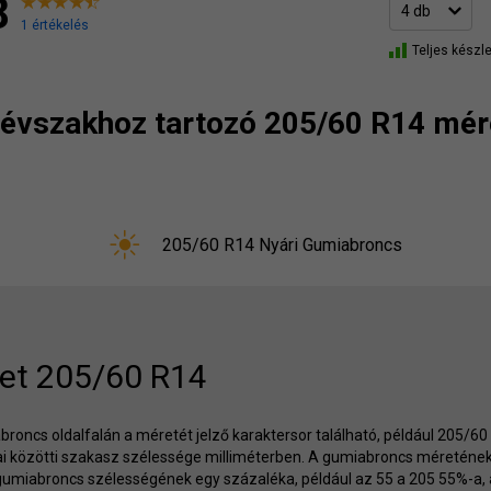
8
1 értékelés
Teljes készle
t évszakhoz tartozó 205/60 R14 mér
205/60 R14 Nyári Gumiabroncs
et 205/60 R14
roncs oldalfalán a méretét jelző karaktersor található, például 205/6
lai közötti szakasz szélessége milliméterben. A gumiabroncs méreténe
gumiabroncs szélességének egy százaléka, például az 55 a 205 55%-a,