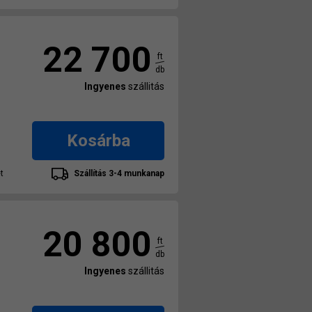
22 700
ft
db
Ingyenes
szállitás
Kosárba
t
Szállítás 3-4 munkanap
20 800
ft
db
Ingyenes
szállitás