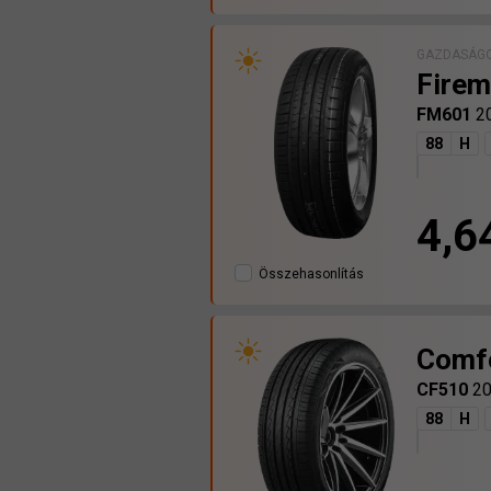
GAZDASÁGO
Firem
FM601
2
88
H
4,6
Összehasonlítás
Comf
CF510
20
88
H