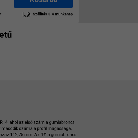
t
Szállítás 3-4 munkanap
etű
0 R14, ahol az első szám a gumiabroncs
k második száma a profil magassága,
 azaz 112,75 mm. Az "R" a gumiabroncs