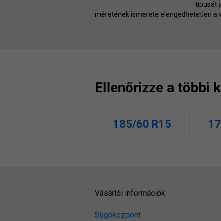
típusát 
méretének ismerete elengedhetetlen a v
Ellenőrizze a többi
185/60 R15
17
Vásárlói információk
Súgóközpont