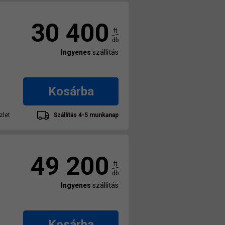
30 400
ft
db
Ingyenes
szállitás
Kosárba
zlet
Szállítás 4-5 munkanap
49 200
ft
db
Ingyenes
szállitás
Kosárba