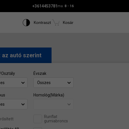
+3614453781
ma:
8 - 16
Kontraszt
Kosár
t
az autó szerint
/Osztály
Évszak
zes
Összes
pus
Homológ(Márka)
zes
Runflat
rősített
gumiabroncs