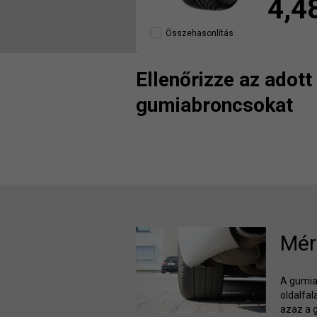
4,4
Összehasonlítás
Ellenőrizze az adot
gumiabroncsokat
Mér
A gumiab
oldalfa
azaz a 