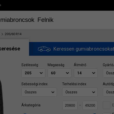
miabroncsok
Felnik
205/60 R14
keresése
Keressen gumiabroncsoka
Szélesség
Magasság
Átmérő
Gyártó
Öss
Sebességi index
Terhelési index
Autótí
Összes
Összes
Öss
E
Árkategória
-