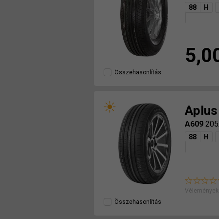
88
H
5,0
Összehasonlítás
Aplus
A609
205
88
H
Véleményeke
Összehasonlítás