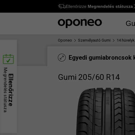
Ellenőrizze
Megrendelés státusza
Ctrl
M
Gu
Oponeo
Személyautó Gumi
14 hüvelyk
Egyedi gumiabroncsok 
Megrendelés státusza
Gumi 205/60 R14
Ellenőrizze