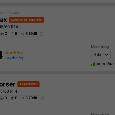
S KATEGÓRIA
ax
05/60 R14
C
B
B 69dB
Mennyiség:
4
23 vélemény
Teljes készle
orser
5/60 R14
D
B
B 70dB
Mennyiség: