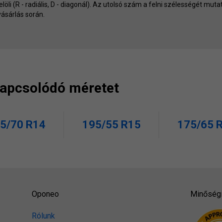
jelöli (R - radiális, D - diagonál). Az utolsó szám a felni szélességét m
ásárlás során.
 kapcsolódó méretet
5/70 R14
195/55 R15
175/65 
Oponeo
Minőségi
Rólunk