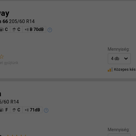
way
n 66
205/60 R14
C
C
B 70dB
Mennyiség:
t gyűjtünk
Közepes kés
a
5/60 R14
F
C
71dB
Mennyiség: