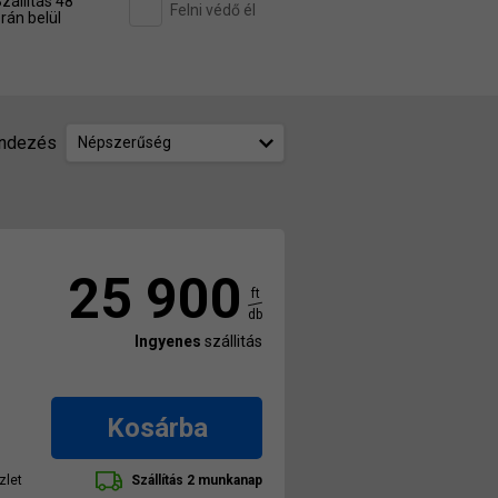
zállítás 48
Felni védő él
rán belül
ndezés
Népszerűség
25 900
ft
db
Ingyenes
szállitás
Kosárba
zlet
Szállítás 2 munkanap