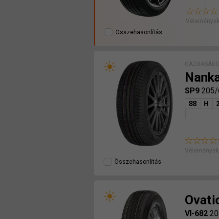
Vélemények
Összehasonlítás
GAZDASÁGO
Nank
SP9
205/
88
H
Véleményeke
Összehasonlítás
Ovati
VI-682
20