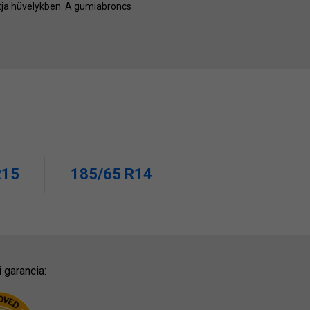
utatja hüvelykben. A gumiabroncs
R15
185/65 R14
 garancia: