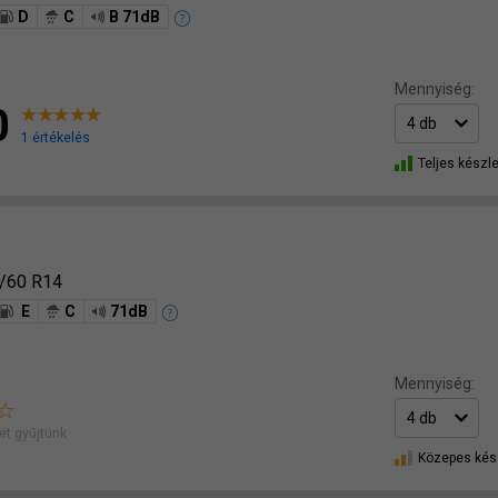
D
C
B 71dB
Mennyiség:
0
1 értékelés
Teljes készle
/60 R14
E
C
71dB
Mennyiség:
t gyűjtünk
Közepes kés