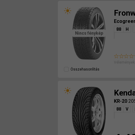
Fron
Ecogree
88
H
Nincs fénykép
Véleményeke
Összehasonlítás
Kend
KR-20
20
88
V