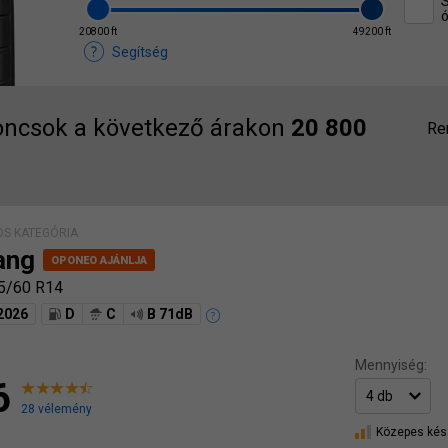
S
ó
20800 ft
49200 ft
Segítség
ncsok a következő árakon
20 800
Re
S KATEGÓRIA
ang
5/60 R14
2026
D
C
B 71dB
Mennyiség:
6
28 vélemény
Közepes kés