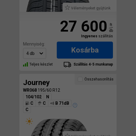
Véleményeket gyűjtünk
27 600
ft
db
Ingyenes
szállitás
Mennyiség:
Kosárba
Teljes készlet
Szállítás 4-5 munkanap
Összehasonlítás
Journey
WR068
195/60 R12
104/102
N
C
C
B 71dB
C