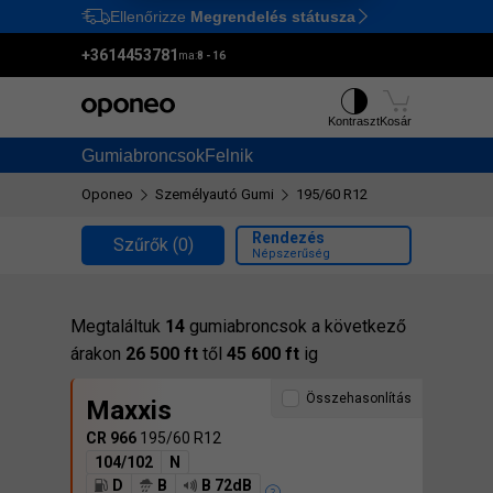
Ellenőrizze
Megrendelés státusza
Ctrl
M
+3614453781
ma:
8 - 16
Kontraszt
Kosár
Gumiabroncsok
Felnik
Oponeo
Személyautó Gumi
195/60 R12
Rendezés
Szűrők
(0)
Népszerűség
Megtaláltuk
14
gumiabroncsok a következő
árakon
26 500 ft
től
45 600 ft
ig
Összehasonlítás
Maxxis
CR 966
195/60 R12
104/102
N
D
B
B 72dB