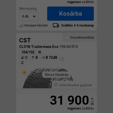
Ingyenes
szállitás
Mennyiség:
Kosárba
Közepes készlet
Szállítás 3-4 munkanap
Összehasonlítás
CST
CL31N Trailermaxx Eco
195/60 R12
104/102
N
C
B
B 72dB
C
Nincs fénykép
Véleményeket gyűjtünk
31 900
ft
db
Ingyenes
szállitás