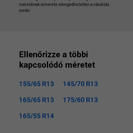
méretének ismerete elengedhetetlen a vásárlás
során.
Ellenőrizze a többi
kapcsolódó méretet
155/65 R13
145/70 R13
165/65 R13
175/60 R13
165/55 R14