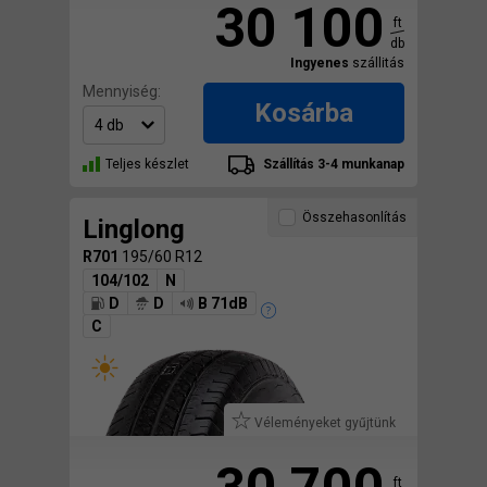
30 100
ft
db
Ingyenes
szállitás
Mennyiség:
Kosárba
Teljes készlet
Szállítás 3-4 munkanap
Összehasonlítás
Linglong
R701
195/60 R12
104/102
N
D
D
B 71dB
C
Véleményeket gyűjtünk
ft