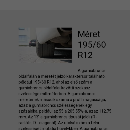
Méret
195/60
R12
A gumiabroncs
oldalfalán a méretét jelző karaktersor található,
például 195/60 R12, ahol az első szám a
gumiabroncs oldalfalai közötti szakasz
szélessége milliméterben. A gumiabroncs
méretének második száma a profil magassága,
azaz a gumiabroncs szélességének egy
százaléka, például az 55 a 205 55%-a, azaz 112,75
mm. Az "R" a gumiabroncs típusát jelöli (R -
radiális, D - diagonál). Az utolsó szám a felni
szélességét mutatja hüvelykben. A gumiabroncs