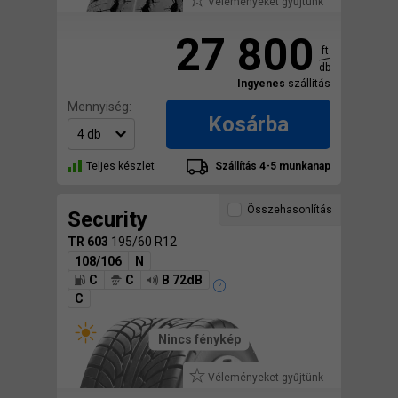
Véleményeket gyűjtünk
27 800
ft
db
Ingyenes
szállitás
Mennyiség:
Kosárba
Teljes készlet
Szállítás 4-5 munkanap
Összehasonlítás
Security
TR 603
195/60 R12
108/106
N
C
C
B 72dB
C
Nincs fénykép
Véleményeket gyűjtünk