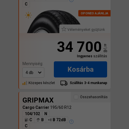
C
Véleményeket gyűjtünk
34 700
ft
db
Ingyenes
szállitás
Mennyiség:
Kosárba
Közepes készlet
Szállítás 3-4 munkanap
Összehasonlítás
GRIPMAX
Cargo Carrier
195/60 R12
104/102
N
C
B
B 72dB
C