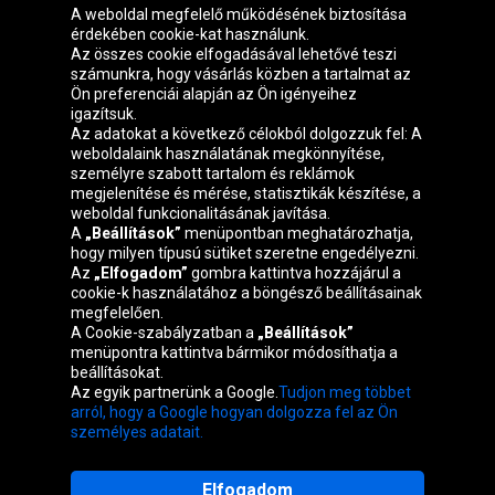
A weboldal megfelelő működésének biztosítása
érdekében cookie-kat használunk.
Az összes cookie elfogadásával lehetővé teszi
számunkra, hogy vásárlás közben a tartalmat az
Ön preferenciái alapján az Ön igényeihez
igazítsuk.
Oponeo csoport
Az adatokat a következő célokból dolgozzuk fel: A
weboldalaink használatának megkönnyítése,
személyre szabott tartalom és reklámok
megjelenítése és mérése, statisztikák készítése, a
weboldal funkcionalitásának javítása.
Belgique
Česká
Deutschland
Éire
A
„Beállítások”
menüpontban meghatározhatja,
republika
hogy milyen típusú sütiket szeretne engedélyezni.
Az
„Elfogadom”
gombra kattintva hozzájárul a
cookie-k használatához a böngésző beállításainak
megfelelően.
España
France
Italia
Nederland
A Cookie-szabályzatban a
„Beállítások”
menüpontra kattintva bármikor módosíthatja a
beállításokat.
Az egyik partnerünk a Google.
Tudjon meg többet
Österreich
Polska
Slovenská
United
arról, hogy a Google hogyan dolgozza fel az Ön
republika
Kingdom
személyes adatait.
Elfogadom