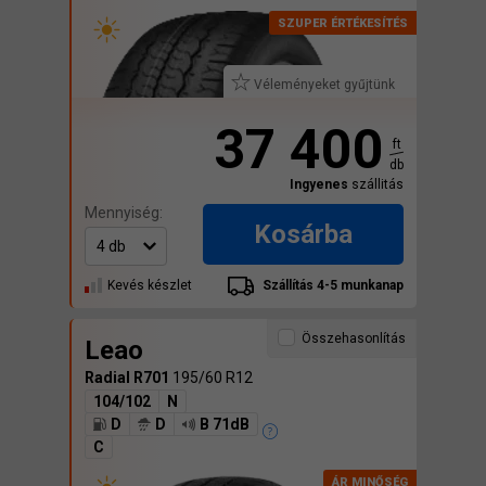
Véleményeket gyűjtünk
37 400
ft
db
Ingyenes
szállitás
Mennyiség:
Kosárba
Kevés készlet
Szállítás 4-5 munkanap
Összehasonlítás
Leao
Radial R701
195/60 R12
104/102
N
D
D
B 71dB
C