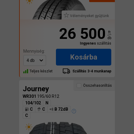
Véleményeket gyűjtünk
26 500
ft
db
Ingyenes
szállitás
Mennyiség:
Kosárba
Teljes készlet
Szállítás 3-4 munkanap
Összehasonlítás
Journey
WR301
195/60 R12
104/102
N
C
C
B 72dB
C