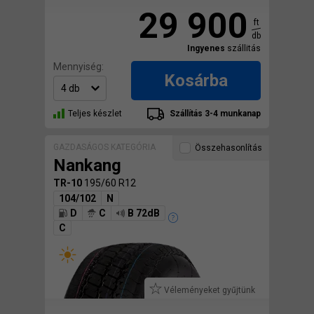
29 900
ft
db
Ingyenes
szállitás
Mennyiség:
Kosárba
Teljes készlet
Szállítás 3-4 munkanap
GAZDASÁGOS KATEGÓRIA
Összehasonlítás
Nankang
TR-10
195/60 R12
104/102
N
D
C
B 72dB
C
Véleményeket gyűjtünk