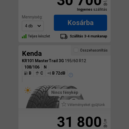
30 700
db
Ingyenes
szállitás
Mennyiség:
Kosárba
Teljes készlet
Szállítás 3-4 munkanap
Összehasonlítás
Kenda
KR101 MasterTrail 3G
195/60 R12
108/106
N
B
C
B 72dB
Nincs fénykép
Véleményeket gyűjtünk
31 800
ft
db