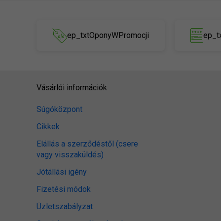
ep_txtOponyWPromocji
ep_t
Vásárlói információk
Súgóközpont
Cikkek
Elállás a szerződéstől (csere
vagy visszaküldés)
Jótállási igény
Fizetési módok
Üzletszabályzat