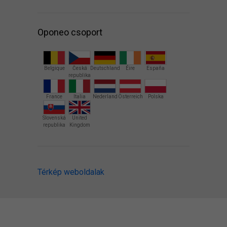
Oponeo csoport
Belgique
Česká
Deutschland
Éire
España
republika
France
Italia
Nederland
Österreich
Polska
Slovenská
United
republika
Kingdom
Térkép weboldalak