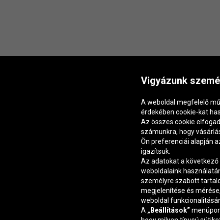
Vigyázunk személ
A weboldal megfelelő mű
érdekében cookie-kat ha
Az összes cookie elfogad
számunkra, hogy vásárlás
Ön preferenciái alapján 
igazítsuk.
Az adatokat a következő 
weboldalaink használatá
személyre szabott tarta
megjelenítése és mérése, 
weboldal funkcionalitásán
A
„Beállítások”
menüpont