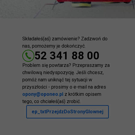
Składałeś(aś) zamówienie? Zadzwoń do
nas, pomożemy je dokończyć.
52 341 88 00
Problem się powtarza? Przepraszamy za
chwilową niedyspozycję. Jeśli chcesz,
pomóż nam uniknąć tej sytuacji w
przyszłości - prosimy o e-mail na adres
opony@oponeo.pl
z krótkim opisem
tego, co chciałeś(aś) zrobić.
ep_txtPrzejdzDoStronyGlownej