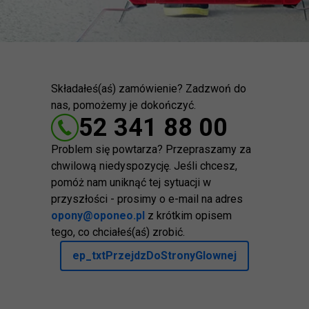
Składałeś(aś) zamówienie? Zadzwoń do
nas, pomożemy je dokończyć.
52 341 88 00
Problem się powtarza? Przepraszamy za
chwilową niedyspozycję. Jeśli chcesz,
pomóż nam uniknąć tej sytuacji w
przyszłości - prosimy o e-mail na adres
opony@oponeo.pl
z krótkim opisem
tego, co chciałeś(aś) zrobić.
ep_txtPrzejdzDoStronyGlownej