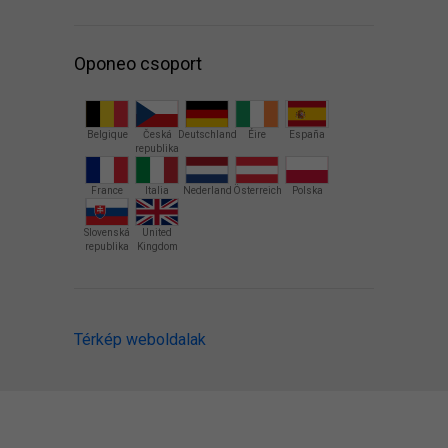
Oponeo csoport
Belgique
Česká
Deutschland
Éire
España
republika
France
Italia
Nederland
Österreich
Polska
Slovenská
United
republika
Kingdom
Térkép weboldalak