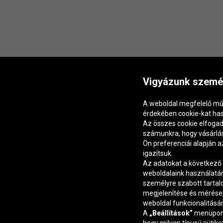
Vigyázunk személ
A weboldal megfelelő mű
érdekében cookie-kat ha
Az összes cookie elfogad
számunkra, hogy vásárlás
Ön preferenciái alapján 
igazítsuk.
Az adatokat a következő 
weboldalaink használatá
személyre szabott tarta
megjelenítése és mérése, 
weboldal funkcionalitásán
A
„Beállítások”
menüpont