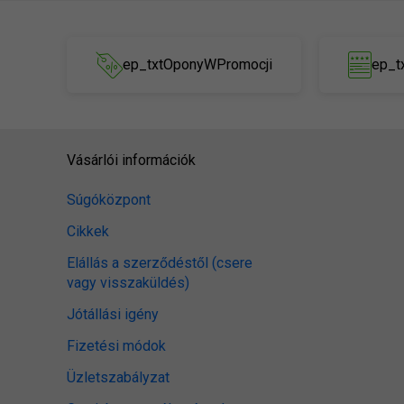
ep_txtOponyWPromocji
ep_t
Vásárlói információk
Súgóközpont
Cikkek
Elállás a szerződéstől (csere
vagy visszaküldés)
Jótállási igény
Fizetési módok
Üzletszabályzat