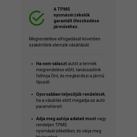
A TPMS
nyomásérzékelők
garantált illeszkedése
járművéhez.
Megrendelése elfogadását követően
szakértőink elemzik vásárlását.
Ha nem választ
autót a termék
megrendelése előtt, tanácsadónk
felhívja Önt, és megkérdezi a jármű
típusát.
Gyorsabban teljesítjük rendelését
,
ha a vásárlás előtt megadja az autó
paramétereit.
Adja meg autója adatait most
vagy
rendeljen TPMS
nyomásérzékelőket, és várja meg