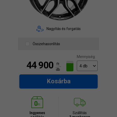
Nagyítás és forgatás
Összehasonlítás
Mennyiség:
44 900
ft
db
Kosárba
Ingyenes
Szállítás