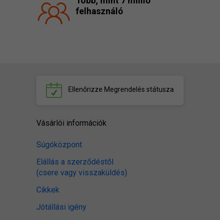
Több, mint 7 millió
felhasználó
Ellenőrizze
Megrendelés státusza
Vásárlói információk
Súgóközpont
Elállás a szerződéstől
(csere vagy visszaküldés)
Cikkek
Jótállási igény