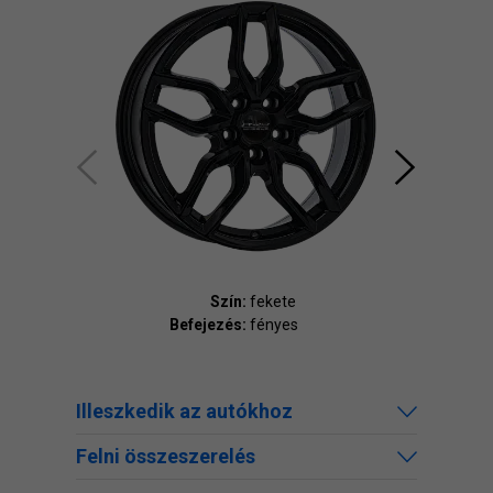
Szín:
fekete
Befejezés:
fényes
Bef
Illeszkedik az autókhoz
Felni összeszerelés