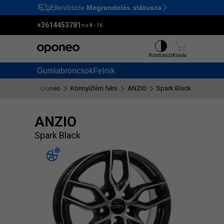
Ellenőrizze
Megrendelés státusza
Ctrl
M
+3614453781
ma:
8 - 16
Kontraszt
Kosár
Gumiabroncsok
Felnik
Oponeo
Könnyűfém felni
ANZIO
Spark Black
ANZIO
Spark Black