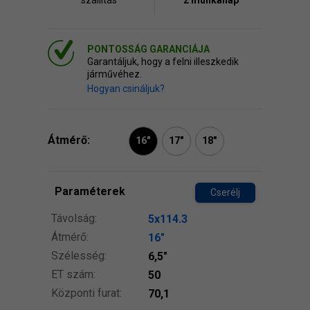
szállitás
2 munkanap
PONTOSSÁG GARANCIÁJA
Garantáljuk, hogy a felni illeszkedik
járművéhez.
Hogyan csináljuk?
Átmérő:
16"
17"
18"
Paraméterek
Cserélj
Távolság:
5x114.3
Átmérő:
16″
Szélesség:
6,5″
ET szám:
50
Központi furat:
70,1