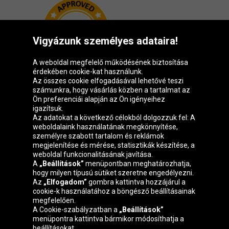
Vigyázunk személyes adataira!
A weboldal megfelelő működésének biztosítása
érdekében cookie-kat használunk.
Az összes cookie elfogadásával lehetővé teszi
számunkra, hogy vásárlás közben a tartalmat az
Ön preferenciái alapján az Ön igényeihez
igazítsuk.
Oponeo csoport
Az adatokat a következő célokból dolgozzuk fel: A
weboldalaink használatának megkönnyítése,
személyre szabott tartalom és reklámok
megjelenítése és mérése, statisztikák készítése, a
weboldal funkcionalitásának javítása.
Belgique
Česká
Deutschland
Éire
A
„Beállítások”
menüpontban meghatározhatja,
republika
hogy milyen típusú sütiket szeretne engedélyezni.
Az
„Elfogadom”
gombra kattintva hozzájárul a
cookie-k használatához a böngésző beállításainak
megfelelően.
España
France
Italia
Nederland
A Cookie-szabályzatban a
„Beállítások”
menüpontra kattintva bármikor módosíthatja a
beállításokat.