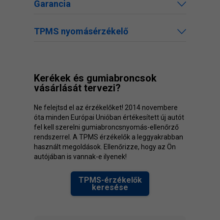
Garancia
TPMS nyomásérzékelő
Kerékek és gumiabroncsok
vásárlását tervezi?
Ne felejtsd el az érzékelőket! 2014 novembere
óta minden Európai Unióban értékesített új autót
fel kell szerelni gumiabroncsnyomás-ellenőrző
rendszerrel. A TPMS érzékelők a leggyakrabban
használt megoldások. Ellenőrizze, hogy az Ön
autójában is vannak-e ilyenek!
TPMS-érzékelők
keresése