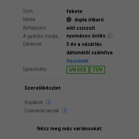
Szín:
fekete
Minta:
dupla ötkarú
Befejezés:
elöl csiszolt
nyomásos öntés
A gyártás módja:
Garancia:
5 év a vásárlás
dátumától számítva
Részletek
Igazolvány:
UN ECE
TÜV
Szerelőkészlet
Kupakok
Csavarok/anyák
Nézz meg más variánsokat: