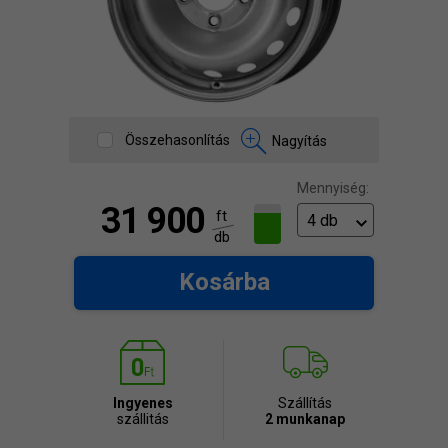
Összehasonlítás
Nagyítás
Mennyiség:
31 900
ft
db
Kosárba
Ingyenes
Szállítás
szállitás
2 munkanap