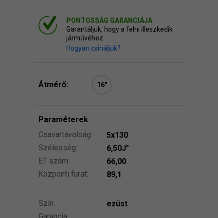
PONTOSSÁG GARANCIÁJA
Garantáljuk, hogy a felni illeszkedik
járművéhez.
Hogyan csináljuk?
Átmérő:
16″
Paraméterek
Csavartávolság:
5x130
Szélesség:
6,50J″
ET szám:
66,00
Központi furat:
89,1
Szín:
ezüst
Garancia: