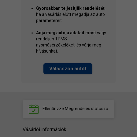
Gyorsabban teljesítjük rendelését
,
ha a vásárlás előtt megadja az autó
paramétereit.
Adja meg autója adatait most
vagy
rendeljen TPMS
nyomásérzékelőket, és várja meg
hívásunkat.
Válasszon autót
Ellenőrizze
Megrendelés státusza
Vásárlói információk