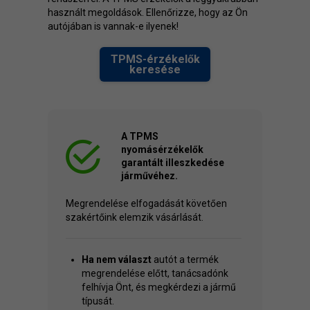
használt megoldások. Ellenőrizze, hogy az Ön
autójában is vannak-e ilyenek!
TPMS-érzékelők
keresése
A TPMS
nyomásérzékelők
garantált illeszkedése
járművéhez.
Megrendelése elfogadását követően
szakértőink elemzik vásárlását.
Ha nem választ
autót a termék
megrendelése előtt, tanácsadónk
felhívja Önt, és megkérdezi a jármű
típusát.