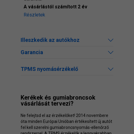
A vásárlástól számított 2 év
Részletek
Illeszkedik az autókhoz
Garancia
TPMS nyomásérzékelő
Kerékek és gumiabroncsok
vásárlását tervezi?
Ne felejtsd el az érzékelőket! 2014 novembere
óta minden Európai Unióban értékesített új autót
fel kell szerelni gumiabroncsnyomás-ellenőrző
rendszerrel. A TPMS érzékelők a leggyakrabban