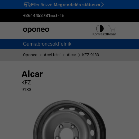
Ellenőrizze
Megrendelés státusza
Ctrl
M
+3614453781
ma:
8 - 16
Kontraszt
Kosár
Gumiabroncsok
Felnik
Oponeo
Acél felni
Alcar
KFZ 9133
Alcar
KFZ
9133