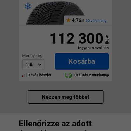
4,76
60 vélemény
112 300
ft
db
Ingyenes
szállitás
Mennyiség:
Kosárba
Kevés készlet
Szállítás 2 munkanap
Nézzen meg többet
Ellenőrizze az adott