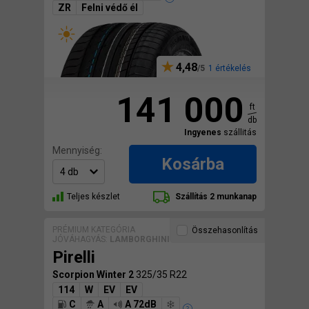
ZR
Felni védő él
4,48
1 értékelés
141 000
ft
db
Ingyenes
szállitás
Mennyiség:
Kosárba
Teljes készlet
Szállítás 2 munkanap
PRÉMIUM KATEGÓRIA
Összehasonlítás
JÓVÁHAGYÁS:
LAMBORGHINI
Pirelli
Scorpion Winter 2
325/35 R22
114
W
EV
EV
C
A
A 72dB