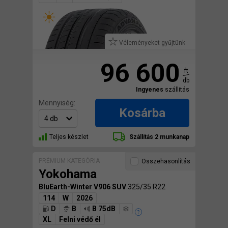
Véleményeket gyűjtünk
96 600
ft
db
Ingyenes
szállitás
Mennyiség:
Kosárba
Teljes készlet
Szállítás 2 munkanap
PRÉMIUM KATEGÓRIA
Összehasonlítás
Yokohama
BluEarth-Winter V906 SUV
325/35 R22
114
W
2026
D
B
B 75dB
XL
Felni védő él