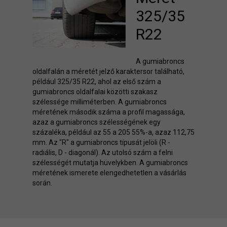
325/35
R22
A gumiabroncs
oldalfalán a méretét jelző karaktersor található,
például 325/35 R22, ahol az első szám a
gumiabroncs oldalfalai közötti szakasz
szélessége milliméterben. A gumiabroncs
méretének második száma a profil magassága,
azaz a gumiabroncs szélességének egy
százaléka, például az 55 a 205 55%-a, azaz 112,75
mm. Az "R" a gumiabroncs típusát jelöli (R -
radiális, D - diagonál). Az utolsó szám a felni
szélességét mutatja hüvelykben. A gumiabroncs
méretének ismerete elengedhetetlen a vásárlás
során.