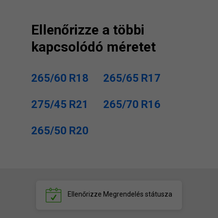
Ellenőrizze a többi
kapcsolódó méretet
265/60 R18
265/65 R17
275/45 R21
265/70 R16
265/50 R20
Ellenőrizze
Megrendelés státusza