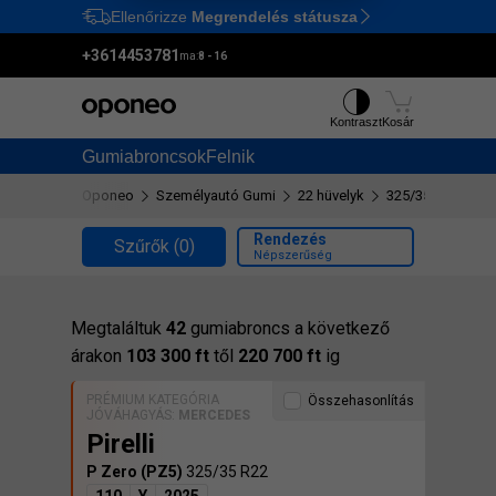
Ellenőrizze
Megrendelés státusza
Ctrl
M
+3614453781
ma:
8 - 16
Kontraszt
Kosár
Gumiabroncsok
Felnik
Oponeo
Személyautó Gumi
22 hüvelyk
325/35 R22
Rendezés
Szűrők
(0)
Népszerűség
Megtaláltuk
42
gumiabroncs a következő
árakon
103 300 ft
től
220 700 ft
ig
PRÉMIUM KATEGÓRIA
Összehasonlítás
JÓVÁHAGYÁS:
MERCEDES
Pirelli
P Zero (PZ5)
325/35 R22