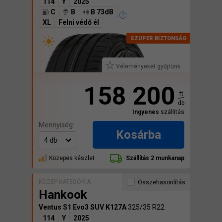
114
Y
2025
C
B
B 73dB
XL
Felni védő él
Véleményeket gyűjtünk
158 200
ft
db
Ingyenes
szállitás
Mennyiség:
Kosárba
Közepes készlet
Szállítás 2 munkanap
KÖZÉP KATEGÓRIA
Összehasonlítás
Hankook
Ventus S1 Evo3 SUV K127A
325/35 R22
114
Y
2025