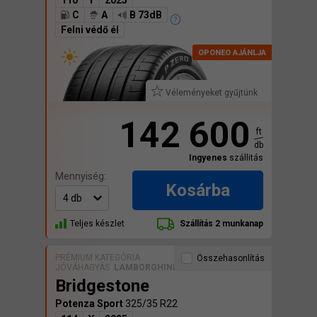
110
Y
2025
C
A
B 73dB
Felni védő él
Véleményeket gyűjtünk
142 600
ft
db
Ingyenes
szállitás
Mennyiség:
Kosárba
Teljes készlet
Szállítás 2 munkanap
PRÉMIUM KATEGÓRIA
Összehasonlítás
JÓVÁHAGYÁS:
LAMBORGHINI
Bridgestone
Potenza Sport
325/35 R22