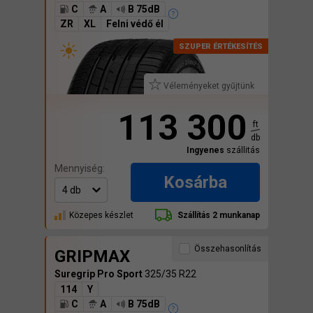
C
A
B 75dB
ZR
XL
Felni védő él
Véleményeket gyűjtünk
113 300
ft
db
Ingyenes
szállitás
Mennyiség:
Kosárba
Közepes készlet
Szállítás 2 munkanap
Összehasonlítás
GRIPMAX
Suregrip Pro Sport
325/35 R22
114
Y
C
A
B 75dB