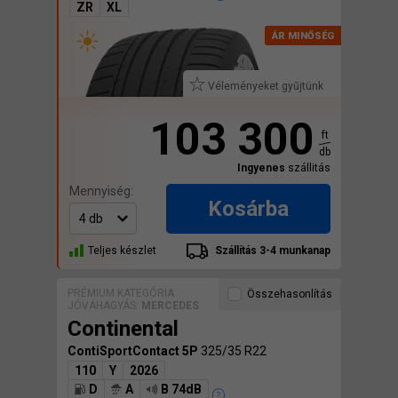
ZR
XL
Véleményeket gyűjtünk
103 300
ft
db
Ingyenes
szállitás
Mennyiség:
Kosárba
Teljes készlet
Szállítás 3-4 munkanap
PRÉMIUM KATEGÓRIA
Összehasonlítás
JÓVÁHAGYÁS:
MERCEDES
Continental
ContiSportContact 5P
325/35 R22
110
Y
2026
D
A
B 74dB