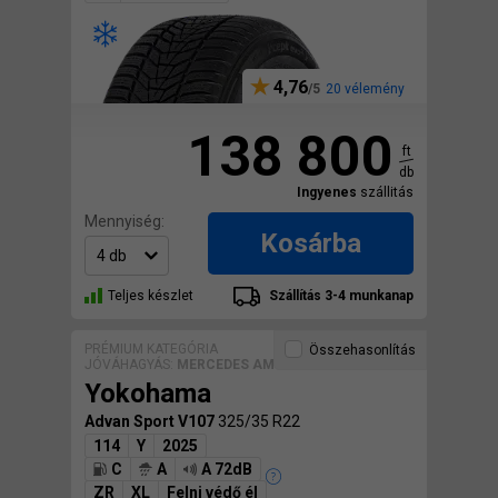
4,76
20 vélemény
138 800
ft
db
Ingyenes
szállitás
Mennyiség:
Kosárba
Teljes készlet
Szállítás 3-4 munkanap
PRÉMIUM KATEGÓRIA
Összehasonlítás
JÓVÁHAGYÁS:
MERCEDES AMG
Yokohama
Advan Sport V107
325/35 R22
114
Y
2025
C
A
A 72dB
ZR
XL
Felni védő él