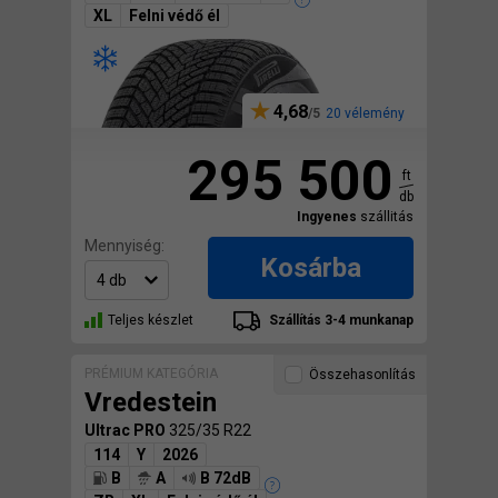
XL
Felni védő él
4,68
20 vélemény
295 500
ft
db
Ingyenes
szállitás
Mennyiség:
Kosárba
Teljes készlet
Szállítás 3-4 munkanap
PRÉMIUM KATEGÓRIA
Összehasonlítás
Vredestein
Ultrac PRO
325/35 R22
114
Y
2026
B
A
B 72dB