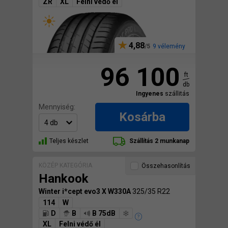
ZR
XL
Felni védő él
4,88
9 vélemény
96 100
ft
db
Ingyenes
szállitás
Mennyiség:
Kosárba
Teljes készlet
Szállítás 2 munkanap
KÖZÉP KATEGÓRIA
Összehasonlítás
Hankook
Winter i*cept evo3 X W330A
325/35 R22
114
W
D
B
B 75dB
XL
Felni védő él