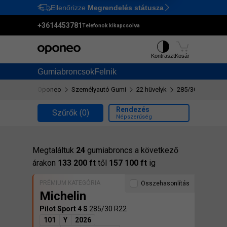
Ellenőrizze
Megrendelés státusza
Ctrl
M
+3614453781
Telefonok kikapcsolva
Kontraszt
Kosár
Gumiabroncsok
Felnik
Oponeo
Személyautó Gumi
22 hüvelyk
285/30 R22
Rendezés
Szűrők
(0)
Népszerűség
Megtaláltuk
24
gumiabroncs a következő
árakon
133 200 ft
től
157 100 ft
ig
PRÉMIUM KATEGÓRIA
Összehasonlítás
Michelin
Pilot Sport 4 S
285/30 R22
101
Y
2026