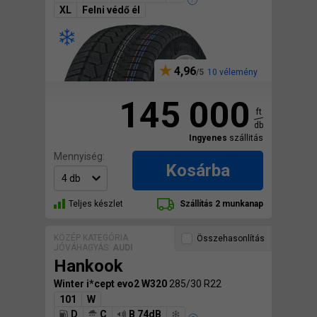
XL
Felni védő él
4,96
10 vélemény
145 000
ft
db
Ingyenes
szállitás
Mennyiség:
Kosárba
Teljes készlet
Szállítás 2 munkanap
KÖZÉP KATEGÓRIA
Összehasonlítás
JÓVÁHAGYÁS:
AUDI
Hankook
Winter i*cept evo2 W320
285/30 R22
101
W
D
C
B 74dB