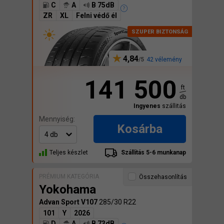
C
A
B 75dB
ZR
XL
Felni védő él
4,84
42 vélemény
141 500
ft
db
Ingyenes
szállitás
Mennyiség:
Kosárba
Teljes készlet
Szállítás 5-6 munkanap
PRÉMIUM KATEGÓRIA
Összehasonlítás
Yokohama
Advan Sport V107
285/30 R22
101
Y
2026
D
A
B 73dB