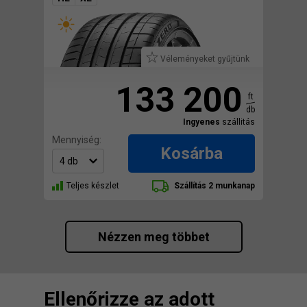
Véleményeket gyűjtünk
133 200
ft
db
Ingyenes
szállitás
Mennyiség:
Kosárba
Teljes készlet
Szállítás 2 munkanap
Nézzen meg többet
Ellenőrizze az adott