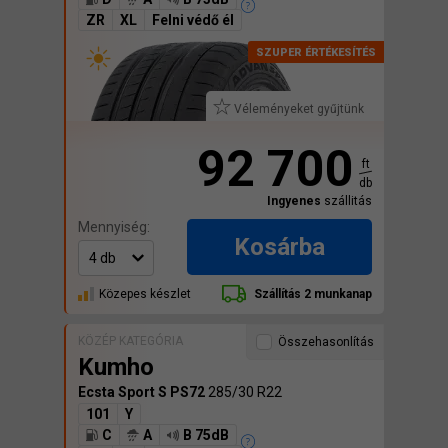
ZR
XL
Felni védő él
Véleményeket gyűjtünk
92 700
ft
db
Ingyenes
szállitás
Mennyiség:
Kosárba
Közepes készlet
Szállítás 2 munkanap
KÖZÉP KATEGÓRIA
Összehasonlítás
Kumho
Ecsta Sport S PS72
285/30 R22
101
Y
C
A
B 75dB