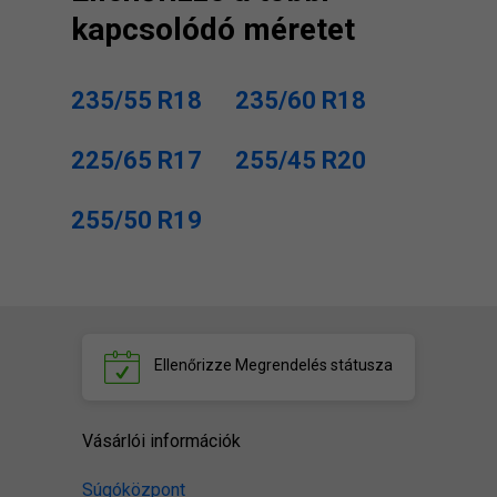
kapcsolódó méretet
235/55 R18
235/60 R18
225/65 R17
255/45 R20
255/50 R19
Ellenőrizze
Megrendelés státusza
Vásárlói információk
Súgóközpont