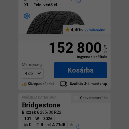
XL
Felni védő él
4,40
22 vélemény
152 800
ft
db
Ingyenes
szállitás
Mennyiség:
Kosárba
Közepes készlet
Szállítás 3-4 munkanap
PRÉMIUM KATEGÓRIA
Összehasonlítás
Bridgestone
Blizzak 6
285/30 R22
101
W
2026
C
B
A 71dB