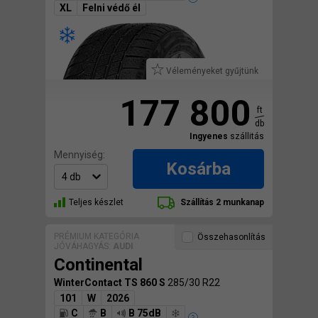
XL
Felni védő él
Véleményeket gyűjtünk
177 800
ft
db
Ingyenes
szállitás
Mennyiség:
Kosárba
Teljes készlet
Szállítás 2 munkanap
PRÉMIUM KATEGÓRIA
Összehasonlítás
JÓVÁHAGYÁS:
AUDI
Continental
WinterContact TS 860 S
285/30 R22
101
W
2026
C
B
B 75dB