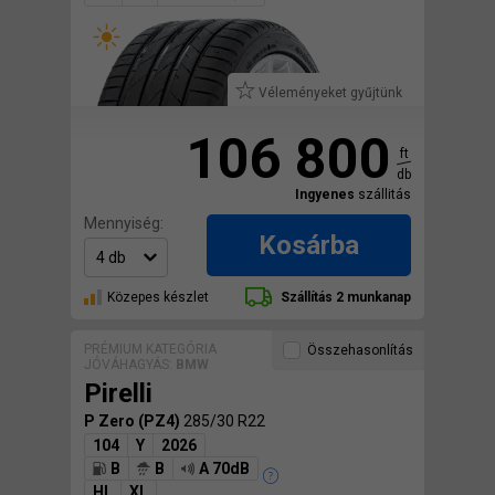
Véleményeket gyűjtünk
106 800
ft
db
Ingyenes
szállitás
Mennyiség:
Kosárba
Közepes készlet
Szállítás 2 munkanap
PRÉMIUM KATEGÓRIA
Összehasonlítás
JÓVÁHAGYÁS:
BMW
Pirelli
P Zero (PZ4)
285/30 R22
104
Y
2026
B
B
A 70dB
HL
XL