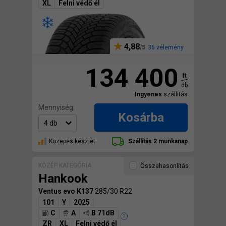
XL
Felni védő él
4,88
36 vélemény
134 400
ft
db
Ingyenes
szállitás
Mennyiség:
Kosárba
Közepes készlet
Szállítás 2 munkanap
KÖZÉP KATEGÓRIA
Összehasonlítás
Hankook
Ventus evo K137
285/30 R22
101
Y
2025
C
A
B 71dB
ZR
XL
Felni védő él