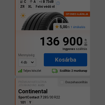
C
A
B 73dB
ZR
XL
Felni védő él
5,00
1 értékelés
136 900
ft
db
Ingyenes
szállitás
Mennyiség:
Kosárba
Teljes készlet
Szállítás 2 munkanap
PRÉMIUM KATEGÓRIA
Összehasonlítás
JÓVÁHAGYÁS:
AUDI
Continental
SportContact 7
285/30 R22
101
Y