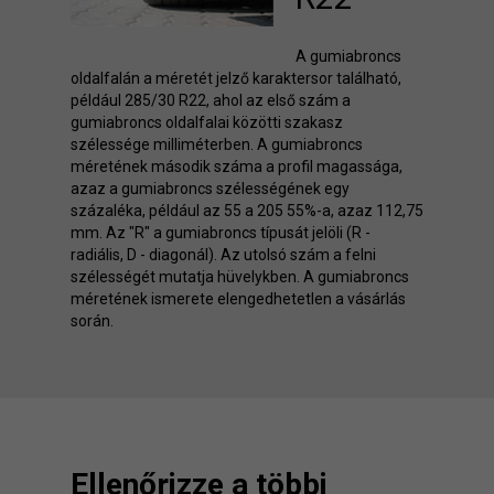
A gumiabroncs
oldalfalán a méretét jelző karaktersor található,
például 285/30 R22, ahol az első szám a
gumiabroncs oldalfalai közötti szakasz
szélessége milliméterben. A gumiabroncs
méretének második száma a profil magassága,
azaz a gumiabroncs szélességének egy
százaléka, például az 55 a 205 55%-a, azaz 112,75
mm. Az "R" a gumiabroncs típusát jelöli (R -
radiális, D - diagonál). Az utolsó szám a felni
szélességét mutatja hüvelykben. A gumiabroncs
méretének ismerete elengedhetetlen a vásárlás
során.
Ellenőrizze a többi