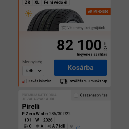
ZR
XL
Felni védő él
Véleményeket gyűjtünk
82 100
ft
db
Ingyenes
szállitás
Mennyiség:
Kosárba
Kevés készlet
Szállítás 2-3 munkanap
PRÉMIUM KATEGÓRIA
Összehasonlítás
JÓVÁHAGYÁS:
AUDI
Pirelli
P Zero Winter
285/30 R22
101
W
2026
C
A
A 71dB