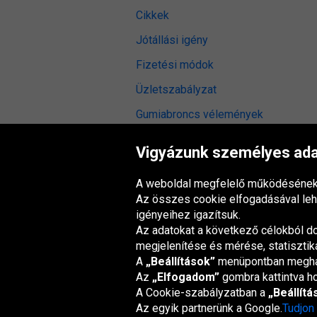
Cikkek
Jótállási igény
Fizetési módok
Üzletszabályzat
Gumiabroncs vélemények
Digitális hozzáférhetőség
Vigyázunk személyes adat
A weboldal megfelelő működésének 
Az összes cookie elfogadásával lehe
Oponeo csoport
igényeihez igazítsuk.
Az adatokat a következő célokból d
megjelenítése és mérése, statisztiká
A
„Beállítások”
menüpontban meghatá
Az
„Elfogadom”
gombra kattintva ho
Belgique
Česká
Deutschland
Éire
republika
A Cookie-szabályzatban a
„Beállítá
Az egyik partnerünk a Google.
Tudjon