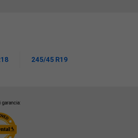
R18
245/45 R19
 garancia: