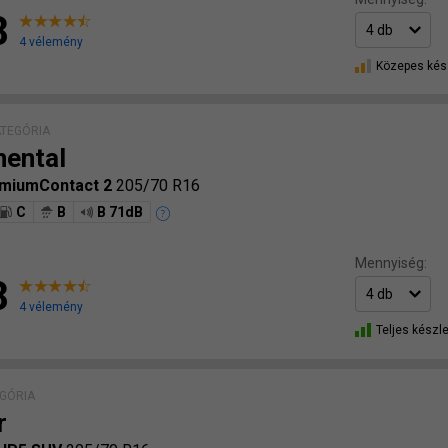
8
4 vélemény
Közepes kés
ATEGÓRIA
nental
emiumContact 2
205/70 R16
C
B
B 71dB
Mennyiség:
8
4 vélemény
Teljes készle
GÓRIA
r