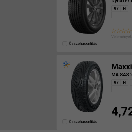
Dynaxer
97
H
Véleményeke
Összehasonlítás
Maxxi
MA SAS
97
H
4,7
Összehasonlítás