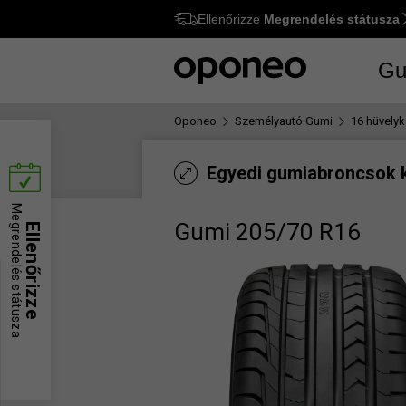
Ellenőrizze
Megrendelés státusza
Ctrl
M
Gu
Oponeo
Személyautó Gumi
16 hüvelyk
Egyedi gumiabroncsok 
Megrendelés státusza
Gumi 205/70 R16
Ellenőrizze