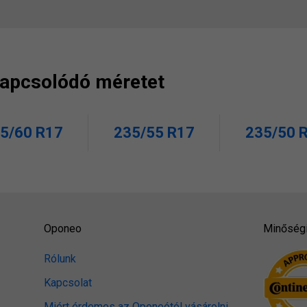
 kapcsolódó méretet
5/60 R17
235/55 R17
235/50 
Oponeo
Minőségi
Rólunk
Kapcsolat
Miért érdemes az Oponeótól vásárolni