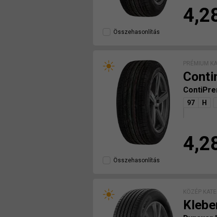
4,2
Összehasonlítás
PRÉMIUM K
Conti
ContiPr
97
H
4,2
Összehasonlítás
KÖZÉP KATE
Klebe