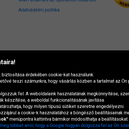
Adatvédelmi politika
aira!
biztosítása érdekében cookie-kat használunk.
tővé teszi számunkra, hogy vásárlás közben a tartalmat az Ön p
olgozzuk fel: A weboldalaink használatának megkönnyítése, sze
k készítése, a weboldal funkcionalitásának javítása.
rozhatja, hogy milyen típusú sütiket szeretne engedélyezni.
zzájárul a cookie-k használatához a böngésző beállításainak m
España
France
Italia
Nederland
Österreich
Polska
Slovenská
U
republika
K
sok”
menüpontra kattintva bármikor módosíthatja a beállításokat.
 meg többet arról, hogy a Google hogyan dolgozza fel az Ön sze