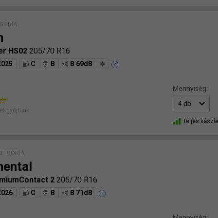
GÓRIA
n
er HS02
205/70 R16
2025
C
B
B 69dB
Mennyiség:
t gyűjtünk
Teljes készle
ATEGÓRIA
nental
emiumContact 2
205/70 R16
2026
C
B
B 71dB
Mennyiség: