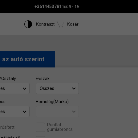
+3614453781
ma:
8 - 16
Kontraszt
Kosár
t
az autó szerint
/Osztály
Évszak
zes
Összes
pus
Homológ(Márka)
zes
Runflat
rősített
gumiabroncs