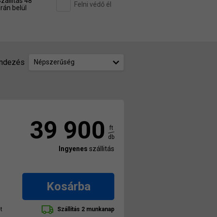
zállítás 48
Felni védő él
rán belül
ndezés
Népszerűség
39 900
ft
db
Ingyenes
szállitás
Kosárba
t
Szállítás 2 munkanap