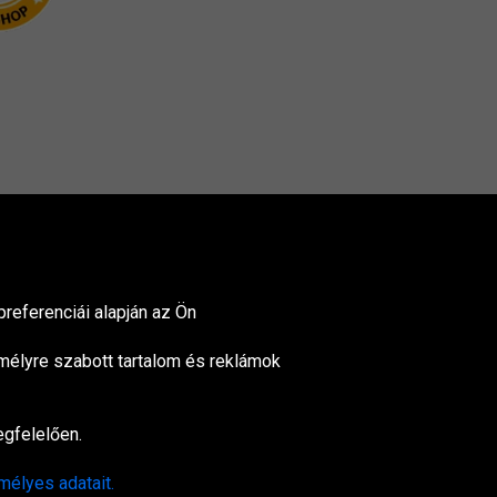
referenciái alapján az Ön
mélyre szabott tartalom és reklámok
egfelelően.
nited
ingdom
mélyes adatait.