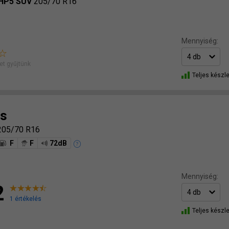
 HP5 SUV
205/70 R16
Mennyiség:
t gyűjtünk
Teljes készle
s
205/70 R16
F
F
72dB
Mennyiség:
2
1 értékelés
Teljes készle