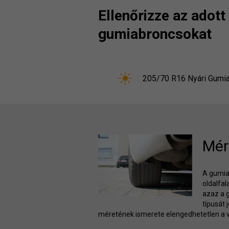
Ellenőrizze az adot
gumiabroncsokat
205/70 R16 Nyári Gumi
Mér
A gumiab
oldalfa
azaz a 
típusát 
méretének ismerete elengedhetetlen a v