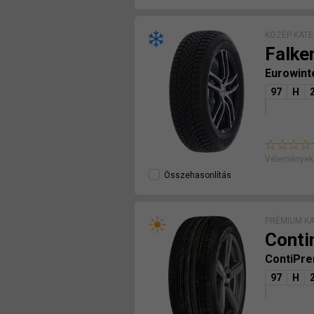
KÖZÉP KATE
Falke
Eurowint
97
H
Véleményeke
Összehasonlítás
PRÉMIUM K
Conti
ContiPr
97
H