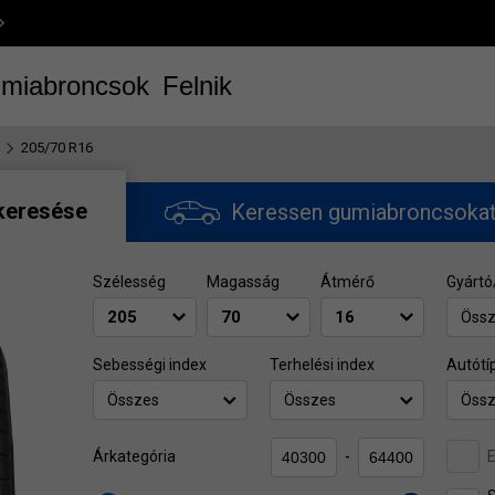
miabroncsok
Felnik
205/70 R16
keresése
Keressen gumiabroncsoka
Szélesség
Magasság
Átmérő
Gyártó
Öss
Sebességi index
Terhelési index
Autótí
Összes
Összes
Öss
E
Árkategória
-