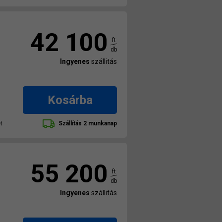
42 100
ft
db
Ingyenes
szállitás
Kosárba
t
Szállítás 2 munkanap
55 200
ft
db
Ingyenes
szállitás