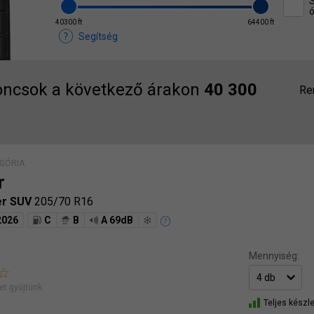
S
ó
40300 ft
64400 ft
Segítség
ncsok a következő árakon
40 300
Re
GÓRIA
r
er SUV
205/70 R16
2026
C
B
A 69dB
Mennyiség:
t gyűjtünk
Teljes készle