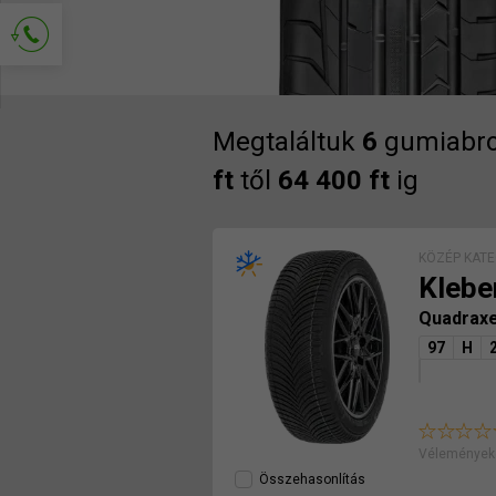
Kapcsolat kérése
Megtaláltuk
6
gumiabro
ft
től
64 400 ft
ig
KÖZÉP KATE
Klebe
Quadrax
97
H
Véleményeke
Összehasonlítás