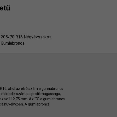
etű
205/70 R16 Négyévszakos
Gumiabroncs
0 R16, ahol az első szám a gumiabroncs
k második száma a profil magassága,
 azaz 112,75 mm. Az "R" a gumiabroncs
utatja hüvelykben. A gumiabroncs