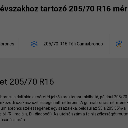
t évszakhoz tartozó 205/70 R16 mér
abroncs
205/70 R16 Téli Gumiabroncs
et 205/70 R16
roncs oldalfalán a méretét jelző karaktersor található, például 205/7
lai közötti szakasz szélessége milliméterben. A gumiabroncs méreténe
gumiabroncs szélességének egy százaléka, például az 55 a 205 55%-a,
jelöli (R - radiális, D - diagonál). Az utolsó szám a felni szélességét m
ásárlás során.